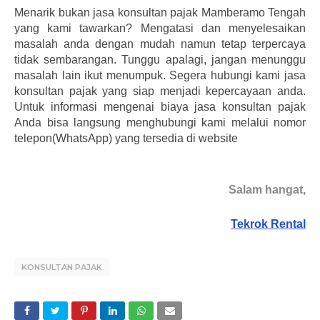
Menarik bukan jasa konsultan pajak Mamberamo Tengah
yang kami tawarkan? Mengatasi dan menyelesaikan
masalah anda dengan mudah namun tetap terpercaya
tidak sembarangan. Tunggu apalagi, jangan menunggu
masalah lain ikut menumpuk. Segera hubungi kami jasa
konsultan pajak yang siap menjadi kepercayaan anda.
Untuk informasi mengenai biaya jasa konsultan pajak
Anda bisa langsung menghubungi kami melalui nomor
telepon(WhatsApp) yang tersedia di website
Salam hangat,
Tekrok Rental
KONSULTAN PAJAK