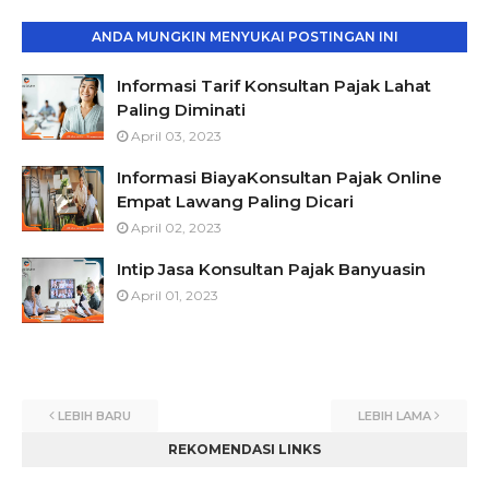
ANDA MUNGKIN MENYUKAI POSTINGAN INI
Informasi Tarif Konsultan Pajak Lahat
Paling Diminati
April 03, 2023
Informasi BiayaKonsultan Pajak Online
Empat Lawang Paling Dicari
April 02, 2023
Intip Jasa Konsultan Pajak Banyuasin
April 01, 2023
LEBIH BARU
LEBIH LAMA
REKOMENDASI LINKS