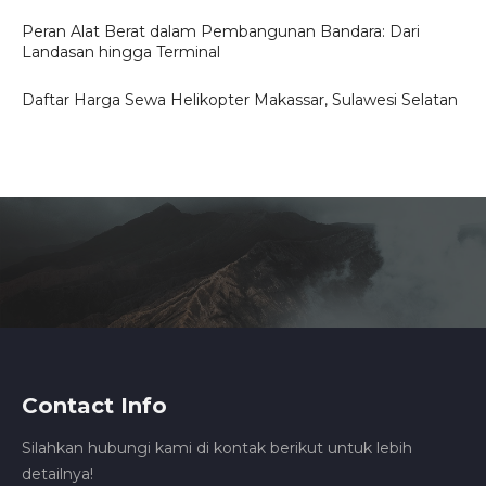
Peran Alat Berat dalam Pembangunan Bandara: Dari
Landasan hingga Terminal
Daftar Harga Sewa Helikopter Makassar, Sulawesi Selatan
Contact Info
Silahkan hubungi kami di kontak berikut untuk lebih
detailnya!