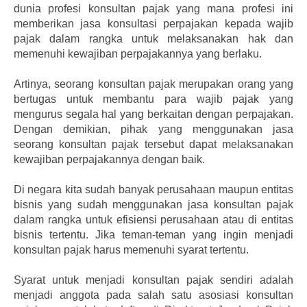
dunia profesi konsultan pajak yang mana profesi ini
memberikan jasa konsultasi perpajakan kepada wajib
pajak dalam rangka untuk melaksanakan hak dan
memenuhi kewajiban perpajakannya yang berlaku.
Artinya, seorang konsultan pajak merupakan orang yang
bertugas untuk membantu para wajib pajak yang
mengurus segala hal yang berkaitan dengan perpajakan.
Dengan demikian, pihak yang menggunakan jasa
seorang konsultan pajak tersebut dapat melaksanakan
kewajiban perpajakannya dengan baik.
Di negara kita sudah banyak perusahaan maupun entitas
bisnis yang sudah menggunakan jasa konsultan pajak
dalam rangka untuk efisiensi perusahaan atau di entitas
bisnis tertentu. Jika teman-teman yang ingin menjadi
konsultan pajak harus memenuhi syarat tertentu.
Syarat untuk menjadi konsultan pajak sendiri adalah
menjadi anggota pada salah satu asosiasi konsultan