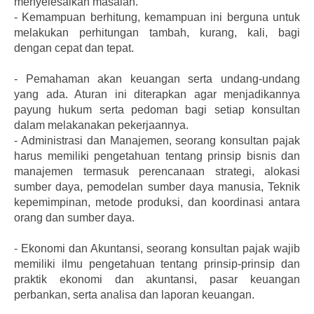
menyelesaikan masalah.
-
Kemampuan berhitung, kemampuan ini berguna untuk
melakukan perhitungan tambah, kurang, kali, bagi
dengan cepat dan tepat.
-
Pemahaman akan keuangan serta undang-undang
yang ada. Aturan ini diterapkan agar menjadikannya
payung hukum serta pedoman bagi setiap konsultan
dalam melakanakan pekerjaannya.
-
Administrasi dan Manajemen, seorang konsultan pajak
harus memiliki pengetahuan tentang prinsip bisnis dan
manajemen termasuk perencanaan strategi, alokasi
sumber daya, pemodelan sumber daya manusia, Teknik
kepemimpinan, metode produksi, dan koordinasi antara
orang dan sumber daya.
-
Ekonomi dan Akuntansi, seorang konsultan pajak wajib
memiliki ilmu pengetahuan tentang prinsip-prinsip dan
praktik ekonomi dan akuntansi, pasar keuangan
perbankan, serta analisa dan laporan keuangan.