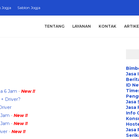
 Jogja
Sablon Jogja
TENTANG
LAYANAN
KONTAK
ARTIKE
Bimbe
Jasa 
Berit
ID N
Time
ja 6 Jam
-
New !!
Peng
 + Driver?
Jasa 
Driver
Jasa
Info 
4 Jam
-
New !!
Konsu
4 Jam
-
New !!
Hoste
Jasa 
iver
-
New !!
Serik