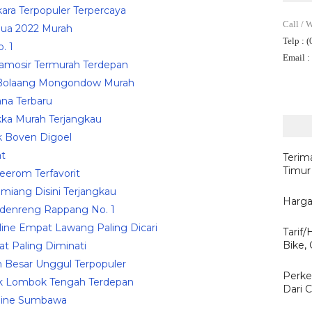
kara Terpopuler Terpercaya
Call / 
jua 2022 Murah
Telp
: 
. 1
Email
:
Samosir Termurah Terdepan
ak Bolaang Mongondow Murah
na Terbaru
kka Murah Terjangkau
k Boven Digoel
at
Terim
Timur
eerom Terfavorit
amiang Disini Terjangkau
Harga
idenreng Rappang No. 1
line Empat Lawang Paling Dicari
Tarif
Bike,
at Paling Diminati
eh Besar Unggul Terpopuler
Perke
ak Lombok Tengah Terdepan
Dari C
nline Sumbawa