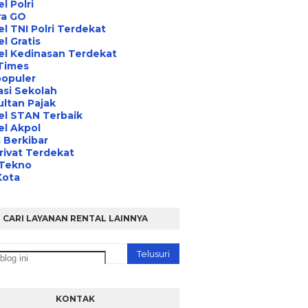
l Polri
ra GO
l TNI Polri Terdekat
l Gratis
el Kedinasan Terdekat
Times
opuler
asi Sekolah
ltan Pajak
el STAN Terbaik
l Akpol
 Berkibar
rivat Terdekat
 Tekno
Kota
CARI LAYANAN RENTAL LAINNYA
KONTAK