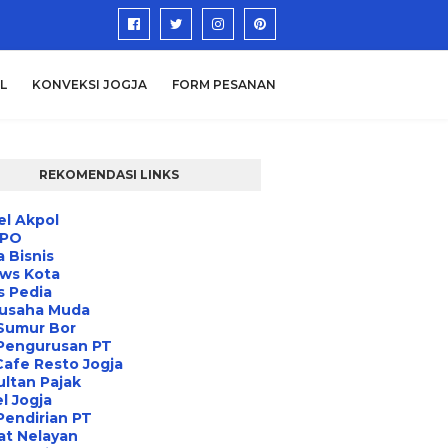
L
KONVEKSI JOGJA
FORM PESANAN
REKOMENDASI LINKS
l Akpol
IPO
a Bisnis
ews Kota
s Pedia
usaha Muda
Sumur Bor
 Pengurusan PT
Cafe Resto Jogja
ltan Pajak
l Jogja
Pendirian PT
at Nelayan