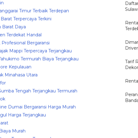
in
Dafta
Sulaw
anggarai Timur Terbaik Terdepan
Barat Terpercaya Terkini
Renta
h Barat Daya
Terde
pen Terdekat Handal
Diman
 Profesional Bergaransi
Drive
jak Mappi Terpercaya Terjangkau
Yahukimo Termurah Biaya Terjangkau
Tarif 
dore Kepulauan
Dekor
k Minahasa Utara
Renta
for
 Sumba Tengah Terjangkau Termurah
Peran
lok
Banda
ine Dumai Bergaransi Harga Murah
gul Harga Terjangkau
arat
 Biaya Murah