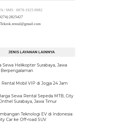
WA / SMS
:
0878-1925-9982
(0274) 2825427
 Tekrok.rental
@gmail.com
JENIS LAYANAN LAINNYA
a Sewa Helikopter Surabaya, Jawa
 Berpengalaman
 Rental Mobil VIP di Jogja 24 Jam
/Harga Sewa Rental Sepeda MTB, City
 Onthel Surabaya, Jawa Timur
mbangan Teknologi EV di Indonesia:
ity Car ke Off-road SUV