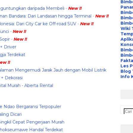
Bimbe
Pana
nguntungkan daripada Membeli
-
New !!
Bimbe
an Bandara: Dari Landasan hingga Terminal
-
New !!
Bimbe
Bimb
nesia: Dari City Car ke Off-road SUV
-
New !!
Wiki 
Kunci
-
New !!
Temp
Sopir
-
New !!
Aplik
Konsu
 + Driver
Bimb
gja Terdekat
Bimbe
Fakta
ew !!
Les P
laman Mengemudi Jarak Jauh dengan Mobil Listrik
Blog
Info 
 + Dekorasi
tal Murah - Aberta Rental
te Ndao Bergaransi Terpopuler
ling Dicari
Singkil Cepat Pengerjaan Murah
 Lhokseumawe Handal Terdekat