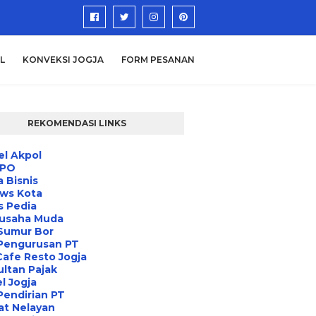
L
KONVEKSI JOGJA
FORM PESANAN
REKOMENDASI LINKS
l Akpol
IPO
a Bisnis
ews Kota
s Pedia
usaha Muda
Sumur Bor
 Pengurusan PT
Cafe Resto Jogja
ltan Pajak
l Jogja
Pendirian PT
at Nelayan