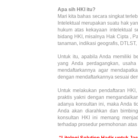
Apa sih HKI itu?
Mari kita bahas secara singkat terl
Intelektual merupakan suatu hak ya
hukum atas kekayaan intelektual 
bidang HKI, misalnya Hak Cipta , Pat
tanaman, indikasi geografis, DTLST, 
Untuk itu, apabila Anda memiliki b
yang Anda perdagangkan, usaha
mendaftarkannya agar mendapatka
dengan mendaftarkannya sesuai den
Untuk melakukan pendaftaran HKI
praktis yakni dengan mengandalkan
adanya konsultan ini, maka Anda ti
Anda akan diarahkan dan bimbing
konsultan HKI ini memang menjad
terhadap prosedur permohonan atas 
“Litologi Solution Hadir untuk Ja