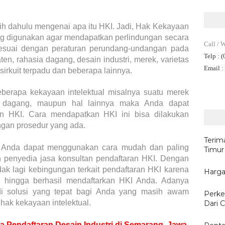
ebih dahulu mengenai apa itu HKI. Jadi, Hak Kekayaan
ng digunakan agar mendapatkan perlindungan secara
Call / 
sesuai dengan peraturan perundang-undangan pada
Telp
: 
en, rahasia dagang, desain industri, merek, varietas
Email
:
sirkuit terpadu dan beberapa lainnya.
eberapa kekayaan intelektual misalnya suatu merek
 dagang, maupun hal lainnya maka Anda dapat
n HKI. Cara mendapatkan HKI ini bisa dilakukan
gan prosedur yang ada.
Terim
, Anda dapat menggunakan cara mudah dan paling
Timur
 penyedia jasa konsultan pendaftaran HKI. Dengan
dak lagi kebingungan terkait pendaftaran HKI karena
Harga
 hingga berhasil mendaftarkan HKI Anda. Adanya
i solusi yang tepat bagi Anda yang masih awam
Perke
hak kekayaan intelektual.
Dari C
sa Pendaftaran Desain Industri di Semarang, Jawa