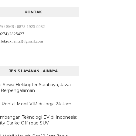
KONTAK
WA / SMS
:
0878-1925-9982
(0274) 2825427
 Tekrok.rental
@gmail.com
JENIS LAYANAN LAINNYA
a Sewa Helikopter Surabaya, Jawa
 Berpengalaman
 Rental Mobil VIP di Jogja 24 Jam
mbangan Teknologi EV di Indonesia:
ity Car ke Off-road SUV