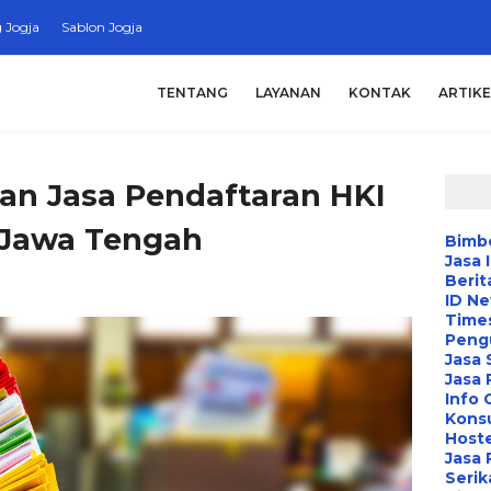
 Jogja
Sablon Jogja
TENTANG
LAYANAN
KONTAK
ARTIKE
tan Jasa Pendaftaran HKI
 Jawa Tengah
Bimbe
Jasa 
Berit
ID N
Time
Peng
Jasa 
Jasa
Info 
Konsu
Hoste
Jasa 
Serik