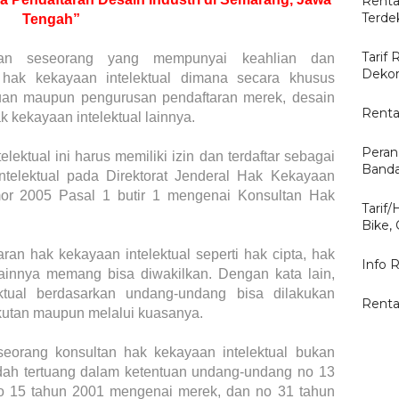
Renta
Terde
Tengah”
Tarif 
kan seseorang yang mempunyai keahlian dan
Dekor
hak kekayaan intelektual dimana secara khusus
uan maupun pengurusan pendaftaran merek, desain
Renta
ak kekayaan intelektual lainnya.
Peran
ektual ini harus memiliki izin dan terdaftar sebagai
Banda
ntelektual pada Direktorat Jenderal Hak Kekayaan
mor 2005 Pasal 1 butir 1 mengenai Konsultan Hak
Tarif
Bike,
ran hak kekayaan intelektual seperti hak cipta, hak
Info 
lainnya memang bisa diwakilkan. Dengan kata lain,
tual berdasarkan undang-undang bisa dilakukan
Renta
kutan maupun melalui kuasanya.
eorang konsultan hak kekayaan intelektual bukan
udah tertuang dalam ketentuan undang-undang no 13
o 15 tahun 2001 mengenai merek, dan no 31 tahun