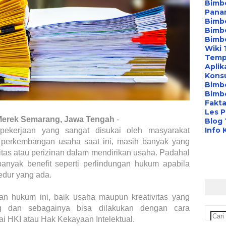
Bimbe
Pana
Bimbe
Bimbe
Bimb
Wiki 
Temp
Aplik
Konsu
Bimb
Bimbe
Fakta
Les P
Merek Semarang, Jawa Tengah
-
Blog
Info 
pekerjaan yang sangat disukai oleh masyarakat
 perkembangan usaha saat ini, masih banyak yang
tas atau perizinan dalam mendirikan usaha. Padahal
nyak benefit seperti perlindungan hukum apabila
edur yang ada.
an hukum ini, baik usaha maupun kreativitas yang
ng dan sebagainya bisa dilakukan dengan cara
ai HKI atau Hak Kekayaan Intelektual.