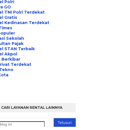
l Polri
ra GO
l TNI Polri Terdekat
l Gratis
el Kedinasan Terdekat
Times
opuler
asi Sekolah
ltan Pajak
el STAN Terbaik
l Akpol
 Berkibar
rivat Terdekat
 Tekno
Kota
CARI LAYANAN RENTAL LAINNYA