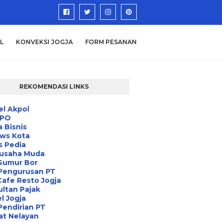
L
KONVEKSI JOGJA
FORM PESANAN
REKOMENDASI LINKS
l Akpol
IPO
a Bisnis
ews Kota
s Pedia
usaha Muda
Sumur Bor
 Pengurusan PT
Cafe Resto Jogja
ltan Pajak
l Jogja
Pendirian PT
at Nelayan