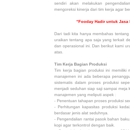
sendiri akan melakukan pengendalia
mengoreksi kinerja dari tim kerja agar b
“Fooday Hadir untuk Jasa 
Dari tadi kita hanya membahas tentang 
uraikan tentang apa saja yang terkait d
dan operasional ini. Dan berikut kami 
atas.
Tim Kerja Bagian Produksi
Tim kerja bagian produksi ini memiliki
manajemen ini ada beberapa penangg
sistematis dalam proses produksi sep
menjadi seduhan siap saji sampai meja k
manajemen yang meliputi aspek :
-
Penentuan tahapan proses produksi se
-
Perhitungan kapasitas produksi keda
berdasar jenis alat seduhnya.
-
Pengendalian rantai pasok bahan baku
kopi agar terkontrol dengan baik.