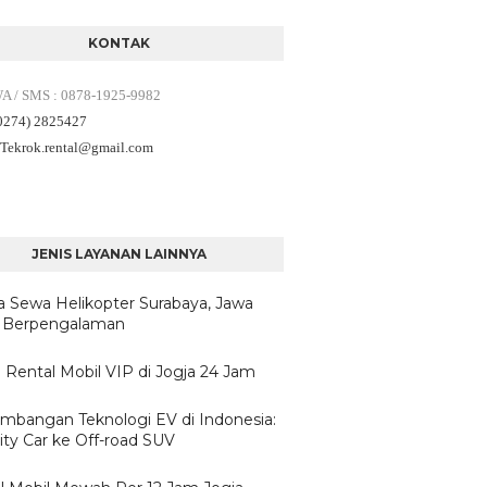
KONTAK
WA / SMS
:
0878-1925-9982
(0274) 2825427
 Tekrok.rental
@gmail.com
JENIS LAYANAN LAINNYA
a Sewa Helikopter Surabaya, Jawa
 Berpengalaman
 Rental Mobil VIP di Jogja 24 Jam
mbangan Teknologi EV di Indonesia:
ity Car ke Off-road SUV