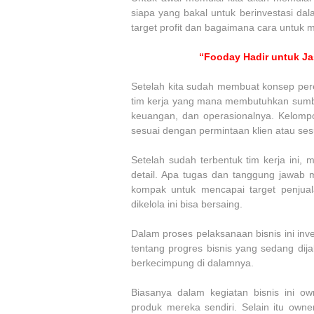
siapa yang bakal untuk berinvestasi da
target profit dan bagaimana cara untuk me
“Fooday Hadir untuk Ja
Setelah kita sudah membuat konsep pe
tim kerja yang mana membutuhkan sumber
keuangan, dan operasionalnya. Kelompo
sesuai dengan permintaan klien atau se
Setelah sudah terbentuk tim kerja ini, m
detail. Apa tugas dan tanggung jawab m
kompak untuk mencapai target penjua
dikelola ini bisa bersaing.
Dalam proses pelaksanaan bisnis ini inv
tentang progres bisnis yang sedang dija
berkecimpung di dalamnya.
Biasanya dalam kegiatan bisnis ini o
produk mereka sendiri. Selain itu owne