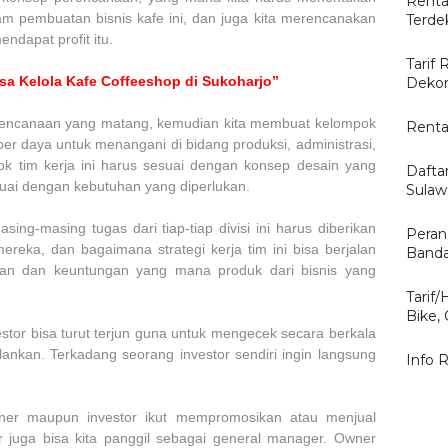
Renta
lam pembuatan bisnis kafe ini, dan juga kita merencanakan
Terde
ndapat profit itu.
Tarif 
sa Kelola Kafe Coffeeshop di Sukoharjo”
Dekor
rencanaan yang matang, kemudian kita membuat kelompok
Renta
 daya untuk menangani di bidang produksi, administrasi,
k tim kerja ini harus sesuai dengan konsep desain yang
Dafta
suai dengan kebutuhan yang diperlukan.
Sulaw
asing-masing tugas dari tiap-tiap divisi ini harus diberikan
Peran
ereka, dan bagaimana strategi kerja tim ini bisa berjalan
Banda
lan dan keuntungan yang mana produk dari bisnis yang
Tarif
Bike,
estor bisa turut terjun guna untuk mengecek secara berkala
lankan. Terkadang seorang investor sendiri ingin langsung
Info 
wner maupun investor ikut mempromosikan atau menjual
r juga bisa kita panggil sebagai general manager. Owner