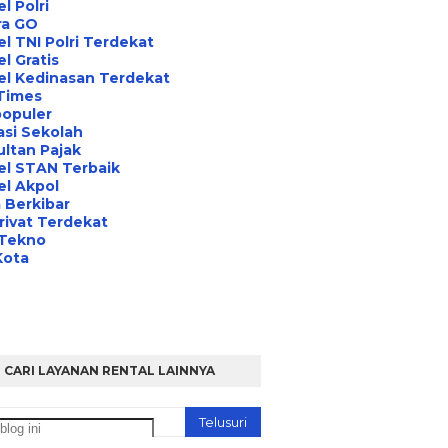
l Polri
ra GO
l TNI Polri Terdekat
l Gratis
el Kedinasan Terdekat
Times
opuler
asi Sekolah
ltan Pajak
el STAN Terbaik
l Akpol
 Berkibar
rivat Terdekat
 Tekno
Kota
CARI LAYANAN RENTAL LAINNYA