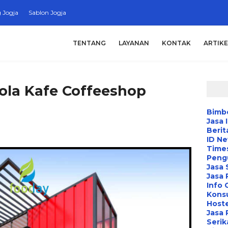
 Jogja
Sablon Jogja
TENTANG
LAYANAN
KONTAK
ARTIKE
lola Kafe Coffeeshop
Bimbe
Jasa 
Berit
ID N
Time
Peng
Jasa 
Jasa
Info 
Konsu
Hoste
Jasa 
Serik