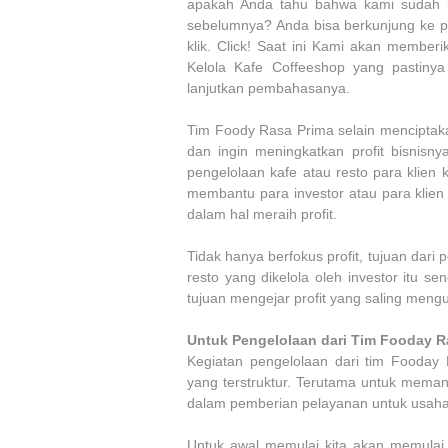
apakah Anda tahu bahwa kami sudah 
sebelumnya? Anda bisa berkunjung ke 
klik. Click! Saat ini Kami akan membe
Kelola Kafe Coffeeshop yang pastiny
lanjutkan pembahasanya.
Tim Foody Rasa Prima selain menciptaka
dan ingin meningkatkan profit bisnisny
pengelolaan kafe atau resto para klien k
membantu para investor atau para klien
dalam hal meraih profit.
Tidak hanya berfokus profit, tujuan dari
resto yang dikelola oleh investor itu sen
tujuan mengejar profit yang saling meng
Untuk Pengelolaan dari Tim Fooday R
Kegiatan pengelolaan dari tim Fooday 
yang terstruktur. Terutama untuk meman
dalam pemberian pelayanan untuk usaha
Untuk awal memulai kita akan memulai