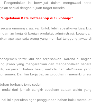
n. Pengendalian ini berwujud dalam mengawasi serta
erjalan sesuai dengan tujuan target mereka.
Pengelolaan Kafe Coffeeshop di Sukoharjo”
secara umumnya aja ya. Untuk lebih spesifiknya bisa kita
engan tim kerja di bagian produksi, administrasi, keuangan
uraikan apa-apa saja orang yang memikul tanggung jawab di
 manajemen terstruktur dan terpisahkan. Karena di bagian
ung jawab yang mengarahkan dan mengendalikan secara
erti, karyawan, bahan baku, metoda dan alat/mesin yang
onsumen. Dan tim kerja bagian produksi ini memiliki unsur
duhan berbasis jenis seduh
i, mulai dari jumlah cangkir seduhan/ satuan waktu yang
, hal ini diperlukan agar penggunaan bahan baku membuat