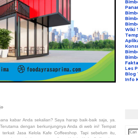
Bimbe
Pana
Bimbe
Bimbe
Bimb
Wiki 
Temp
Aplik
Konsu
Bimb
Bimbe
Fakta
Les P
Blog
Info 
jo
na kabar Anda sekalian? Saya harap baik-baik saja, ya.
i. Terutama dengan berkunjungnya Anda di web ini! Tempat
erkait Jasa Kelola Kafe Coffeeshop. Tapi sebelum itu,