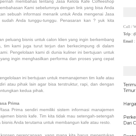
pernah membahas tentang Jasa Kelola Kafe Coffeeshop
pembahasan Kami sebelumnya dengan link yang bisa Anda
rikan sebuah informasi menarik untuk Anda mengenai Jasa
a sudah Anda tunggu-tunggu. Penasaran kan ? yuk kita
Call / 
Telp
: 
n peluang bisnis untuk calon klien yang ingin berkembang
Email
:
a, tim kami juga turut terjun dan berkecimpung di dalam
ami. Pengelolaan kami di dunia kuliner ini bertujuan untuk
 yang ingin menghasilkan performa dan proses yang cepat
 pengelolaan ini bertujuan untuk memanajemen tim kafe atau
diri atau pihak lain agar bisa terstruktur, rapi, dan dengan
Terim
Timur
untungkan kedua pihak.
asa Prima
Harga
Rasa Prima sendiri memiliki sistem informasi manajemen
ajemen bisnis kafe. Tim kita tidak mau setengah-setengah
Perke
 bisnis Anda terutama untuk membangun kafe atau resto.
Dari C
 konsep perencanaan, yang mana kita harus menentukan