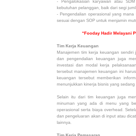
-
Pengalokasian karyawan atau SDM 
kebutuhan pelanggan, baik dari segi jum
-
Pengendalian operasional yang mana 
sesuai dengan SOP untuk menjamin mutu
“Fooday Hadir Melayani P
Tim Kerja Keuangan
Manajemen tim kerja keuangan sendir
dan pengendalian keuangan juga mem
investasi dan modal kerja pelaksanaa
tersebut manajemen keuangan ini harus
keuangan tersebut memberikan inform
menunjukkan kinerja bisnis yang sedang 
Selain itu dari tim keuangan juga me
minuman yang ada di menu yang berd
operasional serta biaya overhead. Set
dan pengeluaran akan di input atau dica
lainnya.
Tim Kerja Pemasaran