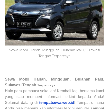
Sewa Mobil Harian, Mingguan, Bulanan Palu, Sulawesi
Tengah Terpercaya
Sewa Mobil Harian, Mingguan, Bulanan
Palu,
Sulawesi Tengah
Terpercaya
Halo para pembaca sekalian
! Kembali lagi bersama kami
yang siap memberi informasi terkini kepada Anda!
Selamat datang di
tempatsewa.web.id
! Tempat dimana
Anda bisa menemukan informasi terkini seputar
Tempat