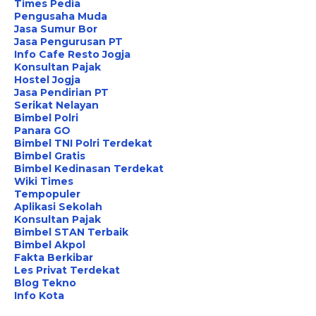
Times Pedia
Pengusaha Muda
Jasa Sumur Bor
Jasa Pengurusan PT
Info Cafe Resto Jogja
Konsultan Pajak
Hostel Jogja
Jasa Pendirian PT
Serikat Nelayan
Bimbel Polri
Panara GO
Bimbel TNI Polri Terdekat
Bimbel Gratis
Bimbel Kedinasan Terdekat
Wiki Times
Tempopuler
Aplikasi Sekolah
Konsultan Pajak
Bimbel STAN Terbaik
Bimbel Akpol
Fakta Berkibar
Les Privat Terdekat
Blog Tekno
Info Kota