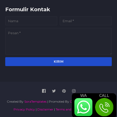
Formulir Kontak
WA
CALL
Created By
SoraTemplates
| Promoted By
Digital Marketing Agency
|
Privacy Policy
|
Disclaimer
|
Terms and Conditions
|
Sitemap