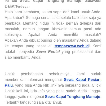
Sewa Kapal Tongkang
Mamuju, Sulawesi
Ini Dia
Barat
Terdepan
Halo para pembaca, salam sapa dari kami untuk
Anda
.
Apa kabar? Semoga senantiasa selalu baik-baik saja ya
pembaca. Memang hidup ini tidak pernah terlepas dari
masalah, namun jangan khawatir semua pasti ada
solusinya. Apakah
Anda
memiliki masalah?
Apakah
Anda
dibuat pusing oleh masalah? Anda datang
ke tempat yang tepat di
tempatsewa.web.id
!
K
ami
adalah
penyedia
Sewa Rental
yang professional dan
siap membantu
Anda!
Untuk pembahasan sebelumnya, kami sudah
memberikan informasi mengenai
Sewa Kapal Pesiar
Palu
, yang bisa Anda klik link nya sekarang juga. Click!
Untuk kali ini, ada info yang pasti sudah Anda tunggu-
tunggu, yaitu mengenai
Sewa Kapal Tongkang
Mamuju
.
Tertarik? langsung saja kita lanjut.