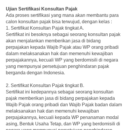
Ujian Sertifikasi Konsultan Pajak
Ada proses sertifikasi yang mana akan membantu para
calon konsultan pajak bisa terwujud, dengan kelas :
1.
Sertifikat Konsultan Pajak tingkat A.
Sertifikat ini besoknya sebagai seorang konsultan pajak
akan menjalankan memberikan jasa di bidang
perpajakan kepada Wajib Pajak atau WP orang pribadi
dalam melaksanakan hak dan memenuhi kewajiban
perpajakannya, kecuali WP yang berdomisili di negara
yang mempunyai persetujuan penghindaran pajak
berganda dengan Indonesia.
2.
Sertifikat Konsultan Pajak tingkat B.
Sertifikat ini kedepannya sebagai seorang konsultan
pajak memberikan jasa di bidang perpajakan kepada
Wajib Pajak orang pribadi dan Wajib Pajak badan dalam
melaksanakan hak dan memenuhi kewajiban
perpajakannya, kecuali kepada WP penanaman modal
asing, Bentuk Usaha Tetap, dan WP yang berdomisili di