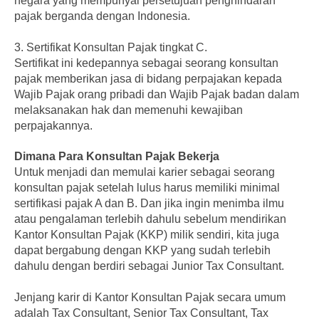
negara yang mempunyai persetujuan penghindaran
pajak berganda dengan Indonesia.
3.
Sertifikat Konsultan Pajak tingkat C.
Sertifikat ini kedepannya sebagai seorang konsultan
pajak memberikan jasa di bidang perpajakan kepada
Wajib Pajak orang pribadi dan Wajib Pajak badan dalam
melaksanakan hak dan memenuhi kewajiban
perpajakannya.
Dimana Para Konsultan Pajak Bekerja
Untuk menjadi dan memulai karier sebagai seorang
konsultan pajak setelah lulus harus memiliki minimal
sertifikasi pajak A dan B. Dan jika ingin menimba ilmu
atau pengalaman terlebih dahulu sebelum mendirikan
Kantor Konsultan Pajak (KKP) milik sendiri, kita juga
dapat bergabung dengan KKP yang sudah terlebih
dahulu dengan berdiri sebagai Junior Tax Consultant.
Jenjang karir di Kantor Konsultan Pajak secara umum
adalah Tax Consultant, Senior Tax Consultant, Tax