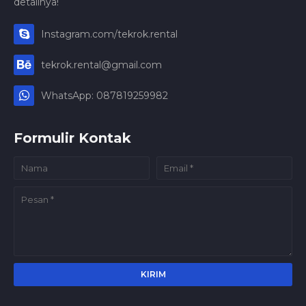
detailnya!
Instagram.com/tekrok.rental
tekrok.rental@gmail.com
WhatsApp: 087819259982
Formulir Kontak