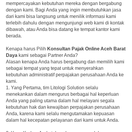
mempercayakan kebutuhan mereka dengan bergabung
dengan kami. Bagi Anda yang ingin membutuhkan jasa
dari kami bisa langsung untuk menilik informasi kami
terlebih dahulu dengan mengunjungi web kami di kontak
dibawah, atau Anda bisa datang ke tempat kantor kami
berada.
Kenapa harus Pilih
Konsultan Pajak Online Aceh Barat
Daya
kami sebagai Partner Anda?
Alasan kenapa Anda harus bergabung dan memilih kami
sebagai tempat yang tepat untuk menyerahkan
kebutuhan administratif perpajakan perusahaan Anda ke
kami.
1.
Yang Pertama, tim Litologi Solution selalu
menekankan dalam mengurus berbagai hal keperluan
Anda yang paling utama dalam hal melayani segala
kebutuhan hak dan kewajiban perpajakan perusahaan
Anda, karena kami selalu mengutamakan kepuasan
dalam hal kecepatan pelayanan dari kami untuk Anda.