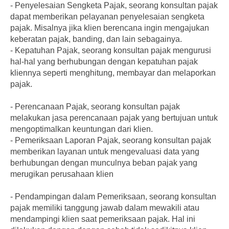
-
Penyelesaian Sengketa Pajak, seorang konsultan pajak
dapat memberikan pelayanan penyelesaian sengketa
pajak. Misalnya jika klien berencana ingin mengajukan
keberatan pajak, banding, dan lain sebagainya.
-
Kepatuhan Pajak, seorang konsultan pajak mengurusi
hal-hal yang berhubungan dengan kepatuhan pajak
kliennya seperti menghitung, membayar dan melaporkan
pajak.
-
Perencanaan Pajak, seorang konsultan pajak
melakukan jasa perencanaan pajak yang bertujuan untuk
mengoptimalkan keuntungan dari klien.
-
Pemeriksaan Laporan Pajak, seorang konsultan pajak
memberikan layanan untuk mengevaluasi data yang
berhubungan dengan munculnya beban pajak yang
merugikan perusahaan klien
-
Pendampingan dalam Pemeriksaan, seorang konsultan
pajak memiliki tanggung jawab dalam mewakili atau
mendampingi klien saat pemeriksaan pajak. Hal ini