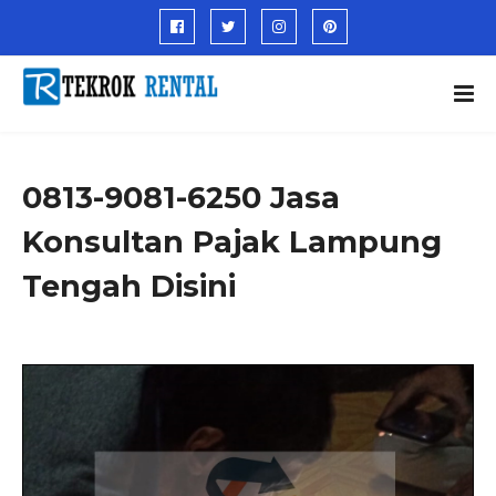
0813-9081-6250 Jasa
Konsultan Pajak Lampung
Tengah Disini