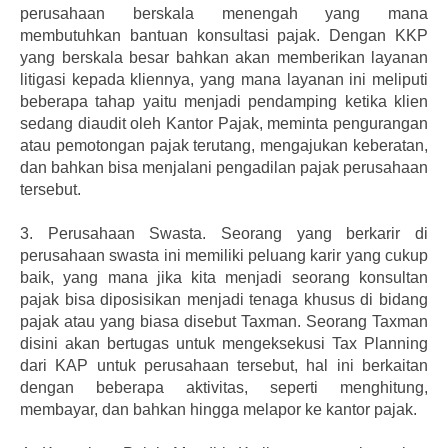
perusahaan berskala menengah yang mana
membutuhkan bantuan konsultasi pajak. Dengan KKP
yang berskala besar bahkan akan memberikan layanan
litigasi kepada kliennya, yang mana layanan ini meliputi
beberapa tahap yaitu menjadi pendamping ketika klien
sedang diaudit oleh Kantor Pajak, meminta pengurangan
atau pemotongan pajak terutang, mengajukan keberatan,
dan bahkan bisa menjalani pengadilan pajak perusahaan
tersebut.
3.
Perusahaan Swasta. Seorang yang berkarir di
perusahaan swasta ini memiliki peluang karir yang cukup
baik, yang mana jika kita menjadi seorang konsultan
pajak bisa diposisikan menjadi tenaga khusus di bidang
pajak atau yang biasa disebut Taxman. Seorang Taxman
disini akan bertugas untuk mengeksekusi Tax Planning
dari KAP untuk perusahaan tersebut, hal ini berkaitan
dengan beberapa aktivitas, seperti menghitung,
membayar, dan bahkan hingga melapor ke kantor pajak.