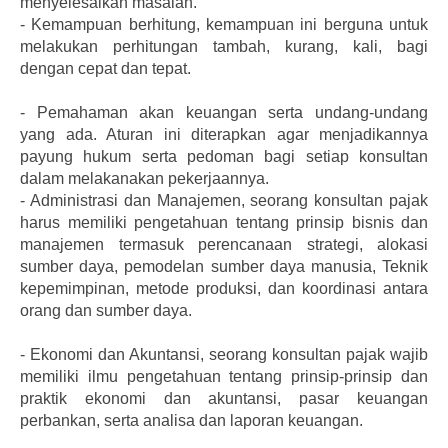
menyelesaikan masalah.
-
Kemampuan berhitung, kemampuan ini berguna untuk
melakukan perhitungan tambah, kurang, kali, bagi
dengan cepat dan tepat.
-
Pemahaman akan keuangan serta undang-undang
yang ada. Aturan ini diterapkan agar menjadikannya
payung hukum serta pedoman bagi setiap konsultan
dalam melakanakan pekerjaannya.
-
Administrasi dan Manajemen, seorang konsultan pajak
harus memiliki pengetahuan tentang prinsip bisnis dan
manajemen termasuk perencanaan strategi, alokasi
sumber daya, pemodelan sumber daya manusia, Teknik
kepemimpinan, metode produksi, dan koordinasi antara
orang dan sumber daya.
-
Ekonomi dan Akuntansi, seorang konsultan pajak wajib
memiliki ilmu pengetahuan tentang prinsip-prinsip dan
praktik ekonomi dan akuntansi, pasar keuangan
perbankan, serta analisa dan laporan keuangan.