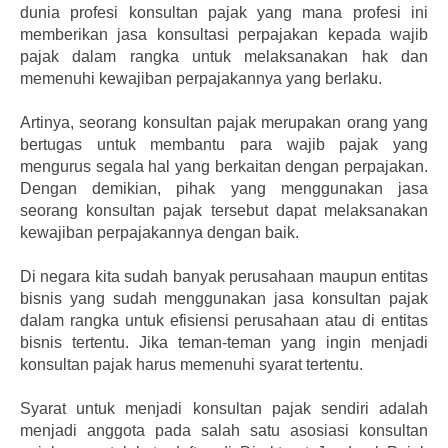
dunia profesi konsultan pajak yang mana profesi ini
memberikan jasa konsultasi perpajakan kepada wajib
pajak dalam rangka untuk melaksanakan hak dan
memenuhi kewajiban perpajakannya yang berlaku.
Artinya, seorang konsultan pajak merupakan orang yang
bertugas untuk membantu para wajib pajak yang
mengurus segala hal yang berkaitan dengan perpajakan.
Dengan demikian, pihak yang menggunakan jasa
seorang konsultan pajak tersebut dapat melaksanakan
kewajiban perpajakannya dengan baik.
Di negara kita sudah banyak perusahaan maupun entitas
bisnis yang sudah menggunakan jasa konsultan pajak
dalam rangka untuk efisiensi perusahaan atau di entitas
bisnis tertentu. Jika teman-teman yang ingin menjadi
konsultan pajak harus memenuhi syarat tertentu.
Syarat untuk menjadi konsultan pajak sendiri adalah
menjadi anggota pada salah satu asosiasi konsultan