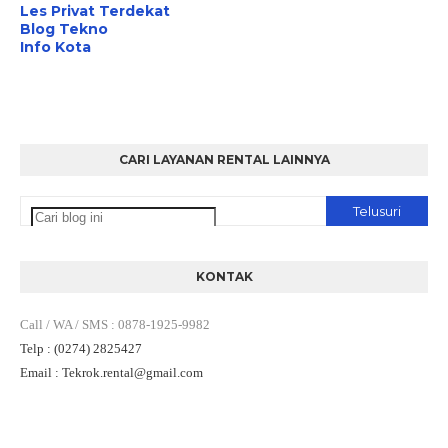
Les Privat Terdekat
Blog Tekno
Info Kota
CARI LAYANAN RENTAL LAINNYA
KONTAK
Call / WA / SMS
:
0878-1925-9982
Telp
: (0274) 2825427
Email
: Tekrok.rental
@gmail.com