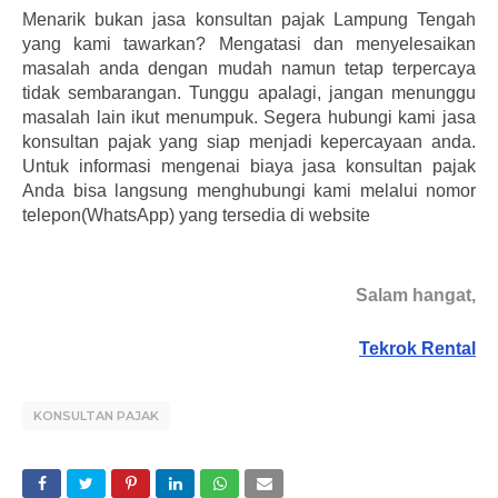
Menarik bukan jasa konsultan pajak Lampung Tengah
yang kami tawarkan? Mengatasi dan menyelesaikan
masalah anda dengan mudah namun tetap terpercaya
tidak sembarangan. Tunggu apalagi, jangan menunggu
masalah lain ikut menumpuk. Segera hubungi kami jasa
konsultan pajak yang siap menjadi kepercayaan anda.
Untuk informasi mengenai biaya jasa konsultan pajak
Anda bisa langsung menghubungi kami melalui nomor
telepon(WhatsApp) yang tersedia di website
Salam hangat,
Tekrok Rental
KONSULTAN PAJAK