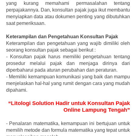
yang kurang memahami permasalahan tentang
perpajakannya. Dan, konsultan pajak juga ikut membantu
menyiapkan data atau dokumen penting yang dibutuhkan
saat pemeriksaan.
Keterampilan dan Pengetahuan Konsultan Pajak
Keterampilan dan pengetahuan yang wajib dimiliki oleh
seorang konsultan pajak sebagai berikut :
-
Konsultan pajak harus memiliki pengetahuan tentang
prosedur melalui pajak dan menjaga dirinya dari
diperbaharui pada aturan perubahan dan peraturan.
-
Memiliki kemampuan komunikasi yang baik dan mampu
menjelaskan hal-hal yang rumit dengan cara yang mudah
dipahami.
“Litologi Solution Hadir untuk Konsultan Pajak
Online Lampung Tengah”
-
Penalaran matematika, kemampuan ini bertujuan untuk
memilih metode dan formula matematika yang tepat untuk