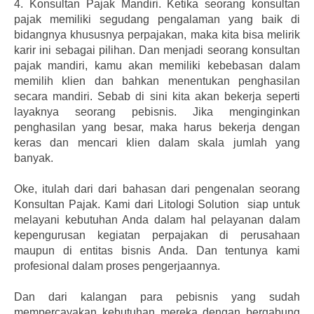
4.
Konsultan Pajak Mandiri. Ketika seorang konsultan
pajak memiliki segudang pengalaman yang baik di
bidangnya khususnya perpajakan, maka kita bisa melirik
karir ini sebagai pilihan. Dan menjadi seorang konsultan
pajak mandiri, kamu akan memiliki kebebasan dalam
memilih klien dan bahkan menentukan penghasilan
secara mandiri. Sebab di sini kita akan bekerja seperti
layaknya seorang pebisnis. Jika menginginkan
penghasilan yang besar, maka harus bekerja dengan
keras dan mencari klien dalam skala jumlah yang
banyak.
Oke, itulah dari dari bahasan dari pengenalan seorang
Konsultan Pajak. Kami dari Litologi Solution siap untuk
melayani kebutuhan Anda dalam hal pelayanan dalam
kepengurusan kegiatan perpajakan di perusahaan
maupun di entitas bisnis Anda. Dan tentunya kami
profesional dalam proses pengerjaannya.
Dan dari kalangan para pebisnis yang sudah
mempercayakan kebutuhan mereka dengan bergabung