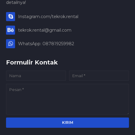
detailnya!
Instagram.com/tekrok.rental
tekrok.rental@gmail.com
WhatsApp: 087819259982
Formulir Kontak