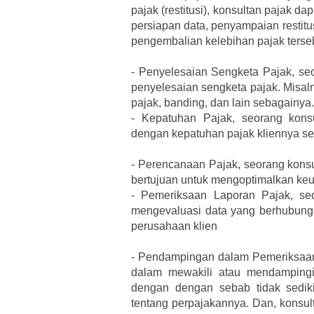
pajak (restitusi), konsultan pajak 
persiapan data, penyampaian restitu
pengembalian kelebihan pajak terse
-
Penyelesaian Sengketa Pajak, se
penyelesaian sengketa pajak. Misal
pajak, banding, dan lain sebagainya.
-
Kepatuhan Pajak, seorang kons
dengan kepatuhan pajak kliennya se
-
Perencanaan Pajak, seorang konsu
bertujuan untuk mengoptimalkan keun
-
Pemeriksaan Laporan Pajak, se
mengevaluasi data yang berhubun
perusahaan klien
-
Pendampingan dalam Pemeriksaan,
dalam mewakili atau mendampingi 
dengan dengan sebab tidak sedik
tentang perpajakannya. Dan, konsul