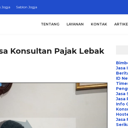
 Jogja
Sablon Jogja
TENTANG
LAYANAN
KONTAK
ARTIKE
sa Konsultan Pajak Lebak
Bimbe
Jasa 
Berit
ID N
Time
Peng
Jasa 
Jasa
Info 
Konsu
Hoste
Jasa 
Serik