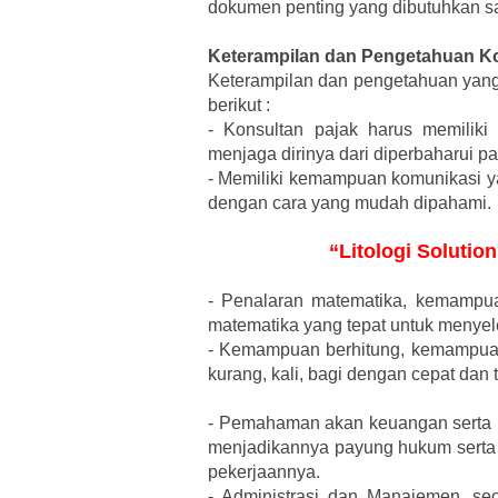
dokumen penting yang dibutuhkan s
Keterampilan dan Pengetahuan Ko
Keterampilan dan pengetahuan yang 
berikut :
-
Konsultan pajak harus memiliki
menjaga dirinya dari diperbaharui p
-
Memiliki kemampuan komunikasi ya
dengan cara yang mudah dipahami.
“Litologi Solutio
-
Penalaran matematika, kemampuan
matematika yang tepat untuk menye
-
Kemampuan berhitung, kemampuan 
kurang, kali, bagi dengan cepat dan t
-
Pemahaman akan keuangan serta un
menjadikannya payung hukum serta
pekerjaannya.
-
Administrasi dan Manajemen, seo