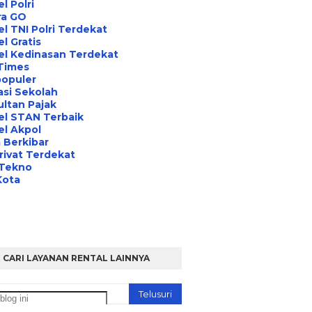
l Polri
ra GO
l TNI Polri Terdekat
l Gratis
el Kedinasan Terdekat
Times
opuler
asi Sekolah
ltan Pajak
el STAN Terbaik
l Akpol
 Berkibar
rivat Terdekat
 Tekno
Kota
CARI LAYANAN RENTAL LAINNYA