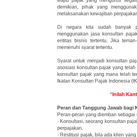
wajib pajak yang mengurus segal
demikian, pihak yang menggunaka
melaksanakan kewajiban perpajakan
Di negara kita sudah banyak p
menggunakan jasa konsultan pajak
entitas bisnis tertentu. Jika tem
memenuhi syarat tertentu.
Syarat untuk menjadi konsultan paj
asosiasi konsultan pajak yang telah 
konsultan pajak yang mana telah ter
Ikatan Konsultan Pajak Indonesia (I
“Inilah Kan
Peran dan Tanggung Jawab bagi 
Peran-peran yang diemban sebagai s
-
Konsultasi, seorang konsultan paj
perpajakan.
-
Restitusi pajak, bila ada klien 