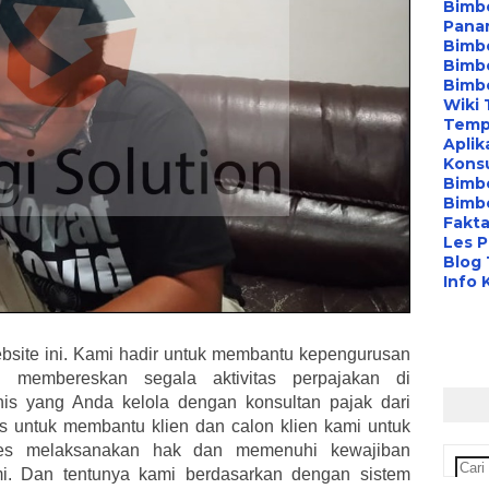
Bimbe
Pana
Bimbe
Bimbe
Bimb
Wiki 
Temp
Aplik
Konsu
Bimb
Bimbe
Fakta
Les P
Blog
Info 
bsite ini. Kami hadir untuk membantu kepengurusan
membereskan segala aktivitas perpajakan di
nis yang Anda kelola dengan konsultan pajak dari
kus untuk membantu klien dan calon klien kami untuk
es melaksanakan hak dan memenuhi kewajiban
mi. Dan tentunya kami berdasarkan dengan sistem