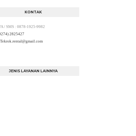
KONTAK
WA / SMS
:
0878-1925-9982
(0274) 2825427
 Tekrok.rental
@gmail.com
JENIS LAYANAN LAINNYA