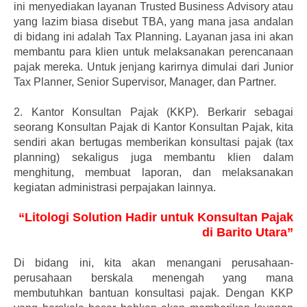
ini menyediakan layanan Trusted Business Advisory atau
yang lazim biasa disebut TBA, yang mana jasa andalan
di bidang ini adalah Tax Planning. Layanan jasa ini akan
membantu para klien untuk melaksanakan perencanaan
pajak mereka. Untuk jenjang karirnya dimulai dari Junior
Tax Planner, Senior Supervisor, Manager, dan Partner.
2.
Kantor Konsultan Pajak (KKP). Berkarir sebagai
seorang Konsultan Pajak di Kantor Konsultan Pajak, kita
sendiri akan bertugas memberikan konsultasi pajak (tax
planning) sekaligus juga membantu klien dalam
menghitung, membuat laporan, dan melaksanakan
kegiatan administrasi perpajakan lainnya.
“Litologi Solution Hadir untuk Konsultan Pajak
di Barito Utara”
Di bidang ini, kita akan menangani perusahaan-
perusahaan berskala menengah yang mana
membutuhkan bantuan konsultasi pajak. Dengan KKP