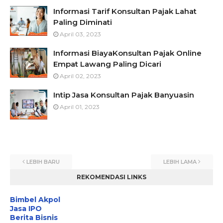
Informasi Tarif Konsultan Pajak Lahat
Paling Diminati
April 03, 2023
Informasi BiayaKonsultan Pajak Online
Empat Lawang Paling Dicari
April 02, 2023
Intip Jasa Konsultan Pajak Banyuasin
April 01, 2023
LEBIH BARU
LEBIH LAMA
REKOMENDASI LINKS
Bimbel Akpol
Jasa IPO
Berita Bisnis