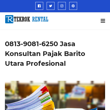
0813-9081-6250 Jasa
Konsultan Pajak Barito
Utara Profesional