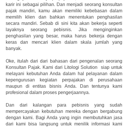
karir ini sebagai pilihan. Dan menjadi seorang konsultan
pajak mandiri, kamu akan memiliki kebebasan dalam
memilih klien dan bahkan menentukan penghasilan
secara mandiri. Sebab di sini kita akan bekerja seperti
layaknya seorang pebisnis. Jika menginginkan
penghasilan yang besar, maka harus bekerja dengan
keras dan mencari klien dalam skala jumlah yang
banyak.
Oke, itulah dari dari bahasan dari pengenalan seorang
Konsultan Pajak. Kami dari Litologi Solution siap untuk
melayani kebutuhan Anda dalam hal pelayanan dalam
kepengurusan kegiatan perpajakan di perusahaan
maupun di entitas bisnis Anda. Dan tentunya kami
profesional dalam proses pengerjaannya.
Dan dari kalangan para pebisnis yang sudah
mempercayakan kebutuhan mereka dengan bergabung
dengan kami. Bagi Anda yang ingin membutuhkan jasa
dari kami bisa langsung untuk menilik informasi kami