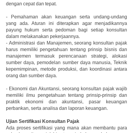
dengan cepat dan tepat.
-
Pemahaman akan keuangan serta undang-undang
yang ada. Aturan ini diterapkan agar menjadikannya
payung hukum serta pedoman bagi setiap konsultan
dalam melakanakan pekerjaannya.
-
Administrasi dan Manajemen, seorang konsultan pajak
harus memiliki pengetahuan tentang prinsip bisnis dan
manajemen termasuk perencanaan strategi, alokasi
sumber daya, pemodelan sumber daya manusia, Teknik
kepemimpinan, metode produksi, dan koordinasi antara
orang dan sumber daya.
-
Ekonomi dan Akuntansi, seorang konsultan pajak wajib
memiliki ilmu pengetahuan tentang prinsip-prinsip dan
praktik ekonomi dan akuntansi, pasar keuangan
perbankan, serta analisa dan laporan keuangan.
Ujian Sertifikasi Konsultan Pajak
Ada proses sertifikasi yang mana akan membantu para