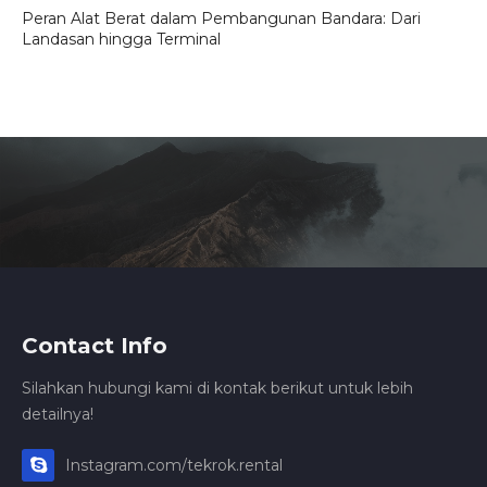
Peran Alat Berat dalam Pembangunan Bandara: Dari
Landasan hingga Terminal
Contact Info
Silahkan hubungi kami di kontak berikut untuk lebih
detailnya!
Instagram.com/tekrok.rental