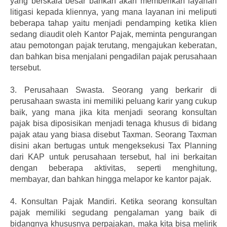
yang berskala besar bahkan akan memberikan layanan
litigasi kepada kliennya, yang mana layanan ini meliputi
beberapa tahap yaitu menjadi pendamping ketika klien
sedang diaudit oleh Kantor Pajak, meminta pengurangan
atau pemotongan pajak terutang, mengajukan keberatan,
dan bahkan bisa menjalani pengadilan pajak perusahaan
tersebut.
3.
Perusahaan Swasta. Seorang yang berkarir di
perusahaan swasta ini memiliki peluang karir yang cukup
baik, yang mana jika kita menjadi seorang konsultan
pajak bisa diposisikan menjadi tenaga khusus di bidang
pajak atau yang biasa disebut Taxman. Seorang Taxman
disini akan bertugas untuk mengeksekusi Tax Planning
dari KAP untuk perusahaan tersebut, hal ini berkaitan
dengan beberapa aktivitas, seperti menghitung,
membayar, dan bahkan hingga melapor ke kantor pajak.
4.
Konsultan Pajak Mandiri. Ketika seorang konsultan
pajak memiliki segudang pengalaman yang baik di
bidangnya khususnya perpajakan, maka kita bisa melirik