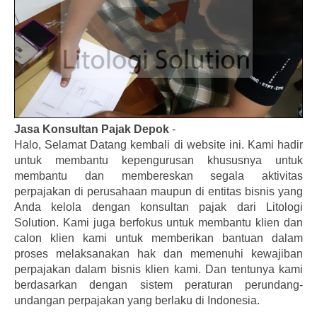
Jasa Konsultan Pajak Depok
-
Halo, Selamat Datang kembali di website ini. Kami hadir
untuk membantu kepengurusan khususnya untuk
membantu dan membereskan segala aktivitas
perpajakan di perusahaan maupun di entitas bisnis yang
Anda kelola dengan konsultan pajak dari Litologi
Solution. Kami juga berfokus untuk membantu klien dan
calon klien kami untuk memberikan bantuan dalam
proses melaksanakan hak dan memenuhi kewajiban
perpajakan dalam bisnis klien kami. Dan tentunya kami
berdasarkan dengan sistem peraturan perundang-
undangan perpajakan yang berlaku di Indonesia.