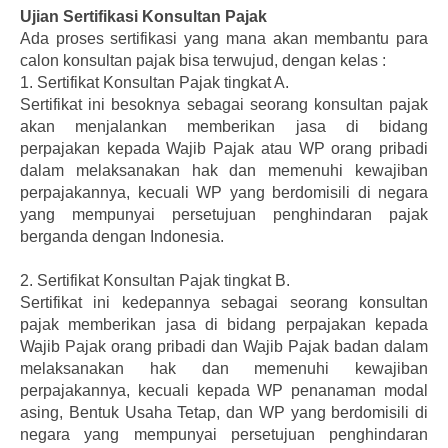
Ujian Sertifikasi Konsultan Pajak
Ada proses sertifikasi yang mana akan membantu para
calon konsultan pajak bisa terwujud, dengan kelas :
1.
Sertifikat Konsultan Pajak tingkat A.
Sertifikat ini besoknya sebagai seorang konsultan pajak
akan menjalankan memberikan jasa di bidang
perpajakan kepada Wajib Pajak atau WP orang pribadi
dalam melaksanakan hak dan memenuhi kewajiban
perpajakannya, kecuali WP yang berdomisili di negara
yang mempunyai persetujuan penghindaran pajak
berganda dengan Indonesia.
2.
Sertifikat Konsultan Pajak tingkat B.
Sertifikat ini kedepannya sebagai seorang konsultan
pajak memberikan jasa di bidang perpajakan kepada
Wajib Pajak orang pribadi dan Wajib Pajak badan dalam
melaksanakan hak dan memenuhi kewajiban
perpajakannya, kecuali kepada WP penanaman modal
asing, Bentuk Usaha Tetap, dan WP yang berdomisili di
negara yang mempunyai persetujuan penghindaran