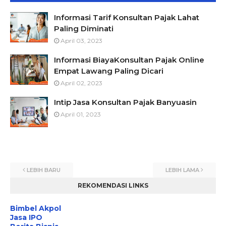
Informasi Tarif Konsultan Pajak Lahat
Paling Diminati
April 03, 2023
Informasi BiayaKonsultan Pajak Online
Empat Lawang Paling Dicari
April 02, 2023
Intip Jasa Konsultan Pajak Banyuasin
April 01, 2023
LEBIH BARU
LEBIH LAMA
REKOMENDASI LINKS
Bimbel Akpol
Jasa IPO