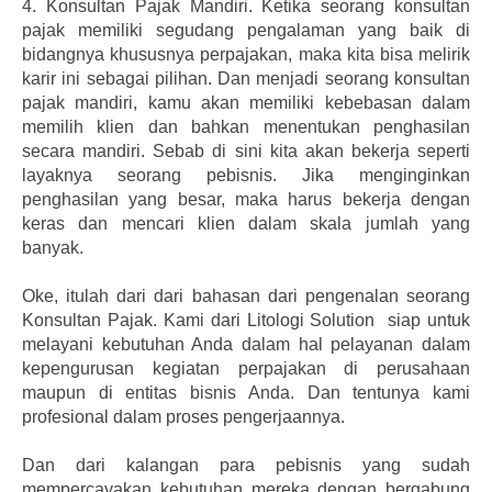
4.
Konsultan Pajak Mandiri. Ketika seorang konsultan
pajak memiliki segudang pengalaman yang baik di
bidangnya khususnya perpajakan, maka kita bisa melirik
karir ini sebagai pilihan. Dan menjadi seorang konsultan
pajak mandiri, kamu akan memiliki kebebasan dalam
memilih klien dan bahkan menentukan penghasilan
secara mandiri. Sebab di sini kita akan bekerja seperti
layaknya seorang pebisnis. Jika menginginkan
penghasilan yang besar, maka harus bekerja dengan
keras dan mencari klien dalam skala jumlah yang
banyak.
Oke, itulah dari dari bahasan dari pengenalan seorang
Konsultan Pajak. Kami dari Litologi Solution siap untuk
melayani kebutuhan Anda dalam hal pelayanan dalam
kepengurusan kegiatan perpajakan di perusahaan
maupun di entitas bisnis Anda. Dan tentunya kami
profesional dalam proses pengerjaannya.
Dan dari kalangan para pebisnis yang sudah
mempercayakan kebutuhan mereka dengan bergabung