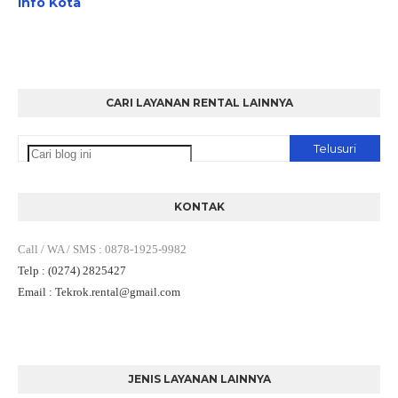
Info Kota
CARI LAYANAN RENTAL LAINNYA
KONTAK
Call / WA / SMS
:
0878-1925-9982
Telp
: (0274) 2825427
Email
: Tekrok.rental
@gmail.com
JENIS LAYANAN LAINNYA