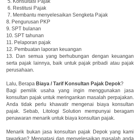
5. Konsultasi Pajak
6. Restitusi Pajak
7. Membantu menyelesaikan Sengketa Pajak
8. Pengurusan PKP
9. SPT bulanan
10. SPT tahunan
11. Pelaporan pajak
12. Pembuatan laporan keuangan
13. Dan semua yang berhubungan dengan keuangan
serta pajak lainnya, baik untuk pajak pribadi atau pajak
perusahaan.
Lalu, Berapa
Biaya / Tarif Konsultan Pajak Depok
?
Bagi pemilik usaha yang ingin menggunakan jasa
konsultan pajak untuk meringankan masalah perpajakan.
Anda tidak perlu khawatir mengenai biaya konsultan
pajak. Sebab, Litologi Solution mempunyai beragam
penawaran menarik untuk biaya konsultan pajak.
Menarik bukan jasa konsultan pajak Depok yang kami
tawarkan? Mengatasi dan menyelesaikan masalah anda