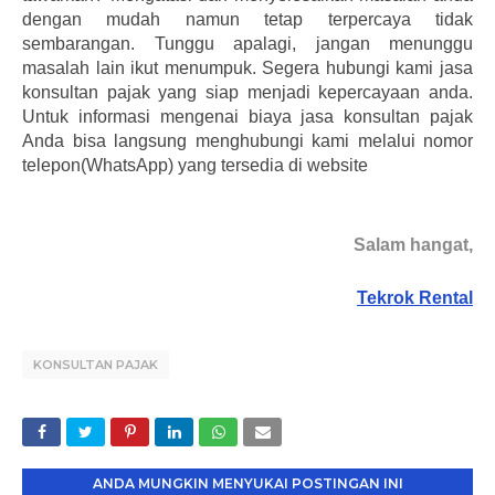
dengan mudah namun tetap terpercaya tidak
sembarangan. Tunggu apalagi, jangan menunggu
masalah lain ikut menumpuk. Segera hubungi kami jasa
konsultan pajak yang siap menjadi kepercayaan anda.
Untuk informasi mengenai biaya jasa konsultan pajak
Anda bisa langsung menghubungi kami melalui nomor
telepon(WhatsApp) yang tersedia di website
Salam hangat,
Tekrok Rental
KONSULTAN PAJAK
ANDA MUNGKIN MENYUKAI POSTINGAN INI