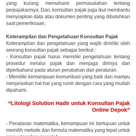
yang kurang memahami permasalahan tentang
perpajakannya. Dan, konsultan pajak juga ikut membantu
menyiapkan data atau dokumen penting yang dibutuhkan
saat pemeriksaan.
Keterampilan dan Pengetahuan Konsultan Pajak
Keterampilan dan pengetahuan yang wajib dimiliki oleh
seorang konsultan pajak sebagai berikut :
-
Konsultan pajak harus memiliki pengetahuan tentang
prosedur melalui pajak dan menjaga dirinya dari
diperbaharui pada aturan perubahan dan peraturan.
-
Memiliki kemampuan komunikasi yang baik dan mampu
menjelaskan hal-hal yang rumit dengan cara yang mudah
dipahami.
“Litologi Solution Hadir untuk Konsultan Pajak
Online Depok”
-
Penalaran matematika, kemampuan ini bertujuan untuk
memilih metode dan formula matematika yang tepat untuk