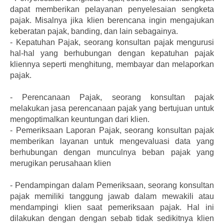
dapat memberikan pelayanan penyelesaian sengketa
pajak. Misalnya jika klien berencana ingin mengajukan
keberatan pajak, banding, dan lain sebagainya.
-
Kepatuhan Pajak, seorang konsultan pajak mengurusi
hal-hal yang berhubungan dengan kepatuhan pajak
kliennya seperti menghitung, membayar dan melaporkan
pajak.
-
Perencanaan Pajak, seorang konsultan pajak
melakukan jasa perencanaan pajak yang bertujuan untuk
mengoptimalkan keuntungan dari klien.
-
Pemeriksaan Laporan Pajak, seorang konsultan pajak
memberikan layanan untuk mengevaluasi data yang
berhubungan dengan munculnya beban pajak yang
merugikan perusahaan klien
-
Pendampingan dalam Pemeriksaan, seorang konsultan
pajak memiliki tanggung jawab dalam mewakili atau
mendampingi klien saat pemeriksaan pajak. Hal ini
dilakukan dengan dengan sebab tidak sedikitnya klien