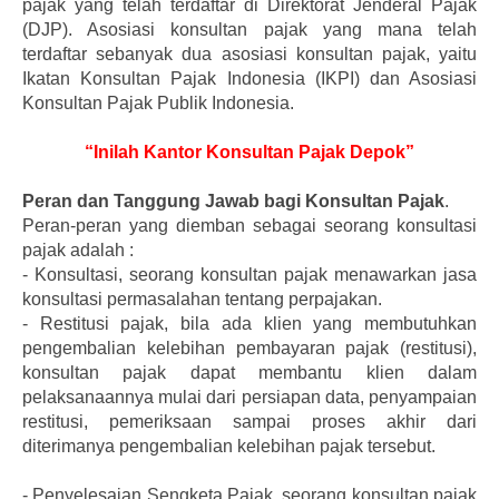
pajak yang telah terdaftar di Direktorat Jenderal Pajak
(DJP). Asosiasi konsultan pajak yang mana telah
terdaftar sebanyak dua asosiasi konsultan pajak, yaitu
Ikatan Konsultan Pajak Indonesia (IKPI) dan Asosiasi
Konsultan Pajak Publik Indonesia.
“Inilah Kantor Konsultan Pajak Depok”
Peran dan Tanggung Jawab bagi Konsultan Pajak
.
Peran-peran yang diemban sebagai seorang konsultasi
pajak adalah :
-
Konsultasi, seorang konsultan pajak menawarkan jasa
konsultasi permasalahan tentang perpajakan.
-
Restitusi pajak, bila ada klien yang membutuhkan
pengembalian kelebihan pembayaran pajak (restitusi),
konsultan pajak dapat membantu klien dalam
pelaksanaannya mulai dari persiapan data, penyampaian
restitusi, pemeriksaan sampai proses akhir dari
diterimanya pengembalian kelebihan pajak tersebut.
-
Penyelesaian Sengketa Pajak, seorang konsultan pajak