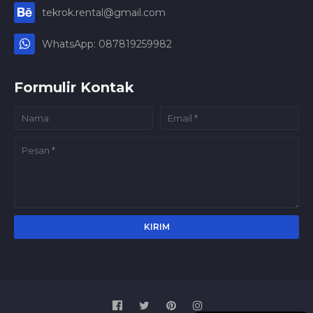
tekrok.rental@gmail.com
WhatsApp: 087819259982
Formulir Kontak