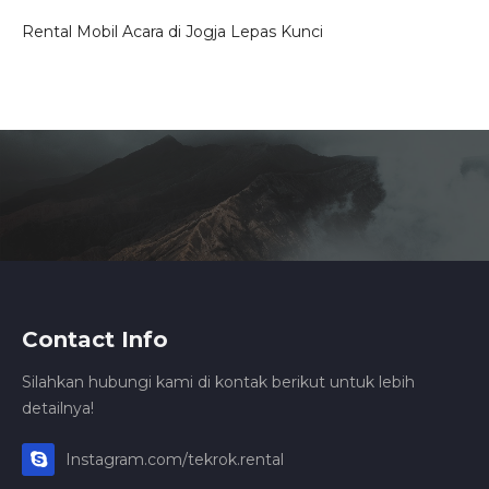
Rental Mobil Acara di Jogja Lepas Kunci
Contact Info
Silahkan hubungi kami di kontak berikut untuk lebih
detailnya!
Instagram.com/tekrok.rental