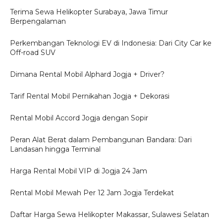
Terima Sewa Helikopter Surabaya, Jawa Timur
Berpengalaman
Perkembangan Teknologi EV di Indonesia: Dari City Car ke
Off-road SUV
Dimana Rental Mobil Alphard Jogja + Driver?
Tarif Rental Mobil Pernikahan Jogja + Dekorasi
Rental Mobil Accord Jogja dengan Sopir
Peran Alat Berat dalam Pembangunan Bandara: Dari
Landasan hingga Terminal
Harga Rental Mobil VIP di Jogja 24 Jam
Rental Mobil Mewah Per 12 Jam Jogja Terdekat
Daftar Harga Sewa Helikopter Makassar, Sulawesi Selatan