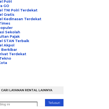
l Polri
ra GO
l TNI Polri Terdekat
l Gratis
el Kedinasan Terdekat
Times
opuler
asi Sekolah
ltan Pajak
el STAN Terbaik
l Akpol
 Berkibar
rivat Terdekat
 Tekno
Kota
CARI LAYANAN RENTAL LAINNYA