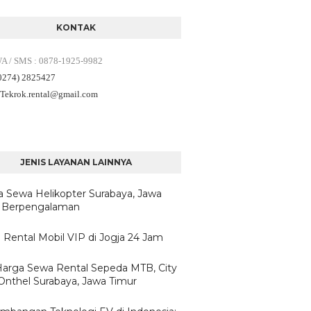
KONTAK
WA / SMS
:
0878-1925-9982
(0274) 2825427
 Tekrok.rental
@gmail.com
JENIS LAYANAN LAINNYA
a Sewa Helikopter Surabaya, Jawa
 Berpengalaman
 Rental Mobil VIP di Jogja 24 Jam
/Harga Sewa Rental Sepeda MTB, City
 Onthel Surabaya, Jawa Timur