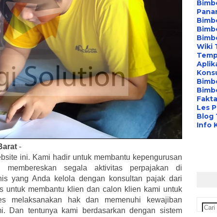
Bimbe
Pana
Bimbe
Bimbe
Bimb
Wiki 
Temp
Aplik
Konsu
Bimb
Bimbe
Fakta
Les P
Blog
Info 
Barat
-
bsite ini. Kami hadir untuk membantu kepengurusan
membereskan segala aktivitas perpajakan di
nis yang Anda kelola dengan konsultan pajak dari
kus untuk membantu klien dan calon klien kami untuk
es melaksanakan hak dan memenuhi kewajiban
mi. Dan tentunya kami berdasarkan dengan sistem