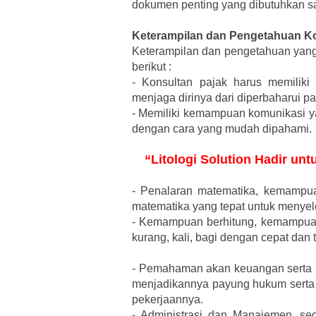
dokumen penting yang dibutuhkan s
Keterampilan dan Pengetahuan Ko
Keterampilan dan pengetahuan yang 
berikut :
-
Konsultan pajak harus memiliki
menjaga dirinya dari diperbaharui p
-
Memiliki kemampuan komunikasi ya
dengan cara yang mudah dipahami.
“Litologi Solution Hadir un
-
Penalaran matematika, kemampuan
matematika yang tepat untuk menye
-
Kemampuan berhitung, kemampuan 
kurang, kali, bagi dengan cepat dan t
-
Pemahaman akan keuangan serta un
menjadikannya payung hukum serta
pekerjaannya.
-
Administrasi dan Manajemen, seo