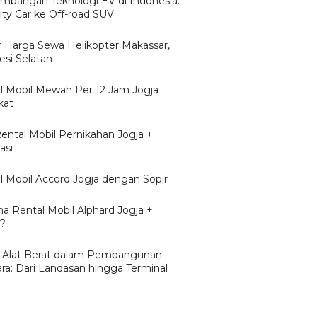
mbangan Teknologi EV di Indonesia:
ity Car ke Off-road SUV
r Harga Sewa Helikopter Makassar,
esi Selatan
l Mobil Mewah Per 12 Jam Jogja
kat
Rental Mobil Pernikahan Jogja +
asi
l Mobil Accord Jogja dengan Sopir
a Rental Mobil Alphard Jogja +
r?
 Alat Berat dalam Pembangunan
ra: Dari Landasan hingga Terminal