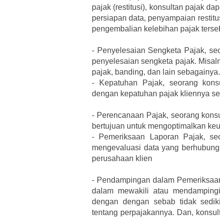
pajak (restitusi), konsultan pajak 
persiapan data, penyampaian restitu
pengembalian kelebihan pajak terse
-
Penyelesaian Sengketa Pajak, se
penyelesaian sengketa pajak. Misal
pajak, banding, dan lain sebagainya.
-
Kepatuhan Pajak, seorang kons
dengan kepatuhan pajak kliennya se
-
Perencanaan Pajak, seorang konsu
bertujuan untuk mengoptimalkan keun
-
Pemeriksaan Laporan Pajak, se
mengevaluasi data yang berhubun
perusahaan klien
-
Pendampingan dalam Pemeriksaan,
dalam mewakili atau mendampingi 
dengan dengan sebab tidak sedik
tentang perpajakannya. Dan, konsul