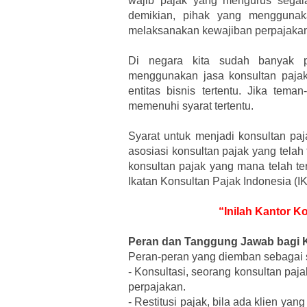
wajib pajak yang mengurus segal
demikian, pihak yang menggunaka
melaksanakan kewajiban perpajakan
Di negara kita sudah banyak p
menggunakan jasa konsultan pajak
entitas bisnis tertentu. Jika tem
memenuhi syarat tertentu.
Syarat untuk menjadi konsultan paj
asosiasi konsultan pajak yang telah 
konsultan pajak yang mana telah ter
Ikatan Konsultan Pajak Indonesia (I
“Inilah Kantor K
Peran dan Tanggung Jawab bagi 
Peran-peran yang diemban sebagai s
-
Konsultasi, seorang konsultan paj
perpajakan.
-
Restitusi pajak, bila ada klien 