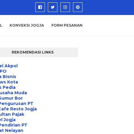
L
KONVEKSI JOGJA
FORM PESANAN
REKOMENDASI LINKS
l Akpol
IPO
a Bisnis
ews Kota
s Pedia
usaha Muda
Sumur Bor
 Pengurusan PT
Cafe Resto Jogja
ltan Pajak
l Jogja
Pendirian PT
at Nelayan