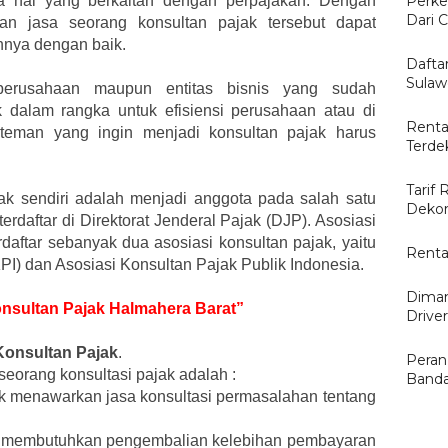
a hal yang berkaitan dengan perpajakan. Dengan
Perke
Dari C
n jasa seorang konsultan pajak tersebut dapat
nya dengan baik.
Dafta
Sulaw
erusahaan maupun entitas bisnis yang sudah
 dalam rangka untuk efisiensi perusahaan atau di
Renta
an-teman yang ingin menjadi konsultan pajak harus
Terde
Tarif 
ak sendiri adalah menjadi anggota pada salah satu
Dekor
terdaftar di Direktorat Jenderal Pajak (DJP). Asosiasi
daftar sebanyak dua asosiasi konsultan pajak, yaitu
Renta
KPI) dan Asosiasi Konsultan Pajak Publik Indonesia.
Diman
onsultan Pajak Halmahera Barat”
Drive
Konsultan Pajak
.
Peran
eorang konsultasi pajak adalah :
Banda
ak menawarkan jasa konsultasi permasalahan tentang
yang membutuhkan pengembalian kelebihan pembayaran