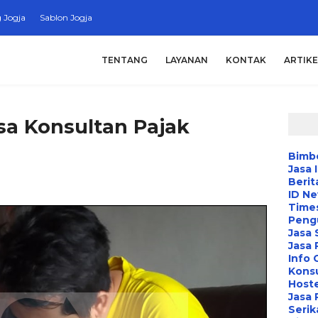
 Jogja
Sablon Jogja
TENTANG
LAYANAN
KONTAK
ARTIKE
sa Konsultan Pajak
Bimbe
Jasa 
Berit
ID N
Time
Peng
Jasa 
Jasa
Info 
Konsu
Hoste
Jasa 
Serik