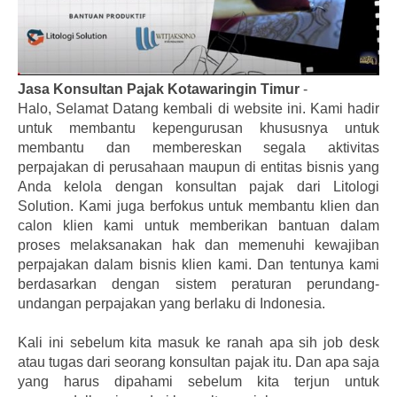
Jasa Konsultan Pajak Kotawaringin Timur
-
Halo, Selamat Datang kembali di website ini. Kami hadir
untuk membantu kepengurusan khususnya untuk
membantu dan membereskan segala aktivitas
perpajakan di perusahaan maupun di entitas bisnis yang
Anda kelola dengan konsultan pajak dari Litologi
Solution. Kami juga berfokus untuk membantu klien dan
calon klien kami untuk memberikan bantuan dalam
proses melaksanakan hak dan memenuhi kewajiban
perpajakan dalam bisnis klien kami. Dan tentunya kami
berdasarkan dengan sistem peraturan perundang-
undangan perpajakan yang berlaku di Indonesia.
Kali ini sebelum kita masuk ke ranah apa sih job desk
atau tugas dari seorang konsultan pajak itu. Dan apa saja
yang harus dipahami sebelum kita terjun untuk