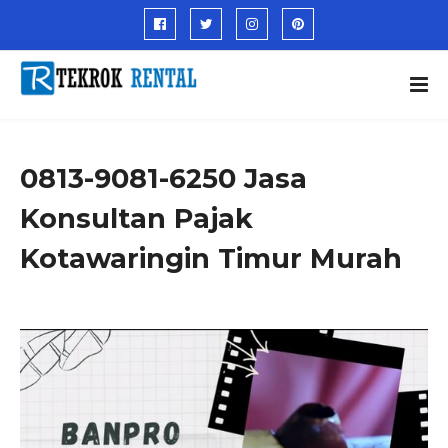
0813-9081-6250 Jasa
Konsultan Pajak
Kotawaringin Timur Murah