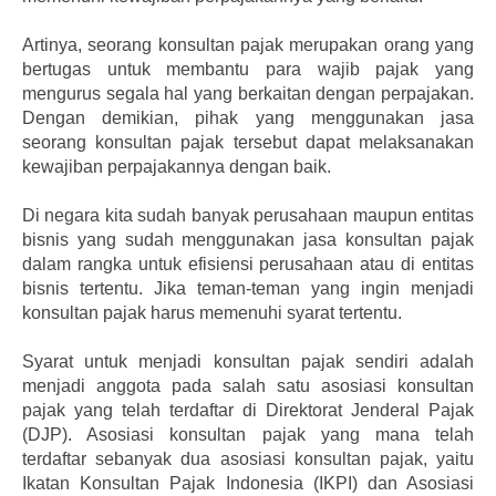
Artinya, seorang konsultan pajak merupakan orang yang
bertugas untuk membantu para wajib pajak yang
mengurus segala hal yang berkaitan dengan perpajakan.
Dengan demikian, pihak yang menggunakan jasa
seorang konsultan pajak tersebut dapat melaksanakan
kewajiban perpajakannya dengan baik.
Di negara kita sudah banyak perusahaan maupun entitas
bisnis yang sudah menggunakan jasa konsultan pajak
dalam rangka untuk efisiensi perusahaan atau di entitas
bisnis tertentu. Jika teman-teman yang ingin menjadi
konsultan pajak harus memenuhi syarat tertentu.
Syarat untuk menjadi konsultan pajak sendiri adalah
menjadi anggota pada salah satu asosiasi konsultan
pajak yang telah terdaftar di Direktorat Jenderal Pajak
(DJP). Asosiasi konsultan pajak yang mana telah
terdaftar sebanyak dua asosiasi konsultan pajak, yaitu
Ikatan Konsultan Pajak Indonesia (IKPI) dan Asosiasi