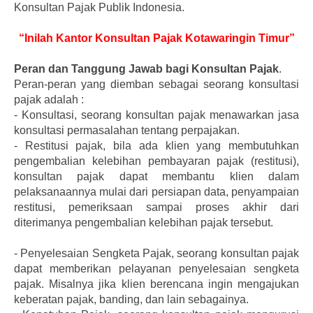
Konsultan Pajak Publik Indonesia.
“Inilah Kantor Konsultan Pajak Kotawaringin Timur”
Peran dan Tanggung Jawab bagi Konsultan Pajak
.
Peran-peran yang diemban sebagai seorang konsultasi
pajak adalah :
-
Konsultasi, seorang konsultan pajak menawarkan jasa
konsultasi permasalahan tentang perpajakan.
-
Restitusi pajak, bila ada klien yang membutuhkan
pengembalian kelebihan pembayaran pajak (restitusi),
konsultan pajak dapat membantu klien dalam
pelaksanaannya mulai dari persiapan data, penyampaian
restitusi, pemeriksaan sampai proses akhir dari
diterimanya pengembalian kelebihan pajak tersebut.
-
Penyelesaian Sengketa Pajak, seorang konsultan pajak
dapat memberikan pelayanan penyelesaian sengketa
pajak. Misalnya jika klien berencana ingin mengajukan
keberatan pajak, banding, dan lain sebagainya.