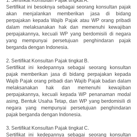
1.
Sertifikat Konsultan Pajak tingkat A.
Sertifikat ini besoknya sebagai seorang konsultan pajak
akan menjalankan memberikan jasa di bidang
perpajakan kepada Wajib Pajak atau WP orang pribadi
dalam melaksanakan hak dan memenuhi kewajiban
perpajakannya, kecuali WP yang berdomisili di negara
yang mempunyai persetujuan penghindaran pajak
berganda dengan Indonesia.
2.
Sertifikat Konsultan Pajak tingkat B.
Sertifikat ini kedepannya sebagai seorang konsultan
pajak memberikan jasa di bidang perpajakan kepada
Wajib Pajak orang pribadi dan Wajib Pajak badan dalam
melaksanakan hak dan memenuhi kewajiban
perpajakannya, kecuali kepada WP penanaman modal
asing, Bentuk Usaha Tetap, dan WP yang berdomisili di
negara yang mempunyai persetujuan penghindaran
pajak berganda dengan Indonesia.
3.
Sertifikat Konsultan Pajak tingkat C.
Sertifikat ini kedepannya sebagai seorang konsultan