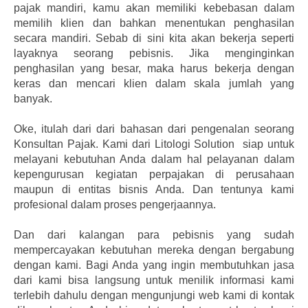
pajak mandiri, kamu akan memiliki kebebasan dalam
memilih klien dan bahkan menentukan penghasilan
secara mandiri. Sebab di sini kita akan bekerja seperti
layaknya seorang pebisnis. Jika menginginkan
penghasilan yang besar, maka harus bekerja dengan
keras dan mencari klien dalam skala jumlah yang
banyak.
Oke, itulah dari dari bahasan dari pengenalan seorang
Konsultan Pajak. Kami dari Litologi Solution siap untuk
melayani kebutuhan Anda dalam hal pelayanan dalam
kepengurusan kegiatan perpajakan di perusahaan
maupun di entitas bisnis Anda. Dan tentunya kami
profesional dalam proses pengerjaannya.
Dan dari kalangan para pebisnis yang sudah
mempercayakan kebutuhan mereka dengan bergabung
dengan kami. Bagi Anda yang ingin membutuhkan jasa
dari kami bisa langsung untuk menilik informasi kami
terlebih dahulu dengan mengunjungi web kami di kontak