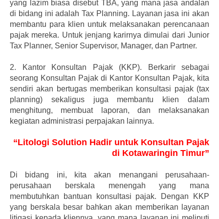
yang lazim biasa disebut TBA, yang mana jasa andalan
di bidang ini adalah Tax Planning. Layanan jasa ini akan
membantu para klien untuk melaksanakan perencanaan
pajak mereka. Untuk jenjang karirnya dimulai dari Junior
Tax Planner, Senior Supervisor, Manager, dan Partner.
2.
Kantor Konsultan Pajak (KKP). Berkarir sebagai
seorang Konsultan Pajak di Kantor Konsultan Pajak, kita
sendiri akan bertugas memberikan konsultasi pajak (tax
planning) sekaligus juga membantu klien dalam
menghitung, membuat laporan, dan melaksanakan
kegiatan administrasi perpajakan lainnya.
“Litologi Solution Hadir untuk Konsultan Pajak
di Kotawaringin Timur”
Di bidang ini, kita akan menangani perusahaan-
perusahaan berskala menengah yang mana
membutuhkan bantuan konsultasi pajak. Dengan KKP
yang berskala besar bahkan akan memberikan layanan
litigasi kepada kliennya, yang mana layanan ini meliputi