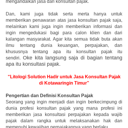
mengandalkan jasa dari konsultan pajak.
Dan, kami juga tidak serta merta hanya untuk
memberikan penawaran atas jasa konsultan pajak saja,
melainkan kami juga ingin memberikan informasi dan
ingin mengedukasi bagi para calon klien dan dari
kalangan masyarakat. Agar kita semua tidak buta akan
ilmu tentang dunia keuangan, perpajakan, dan
khususnya tentang apa itu konsultan pajak itu
Oke kita langsung saja di bagian tentang
sendiri.
apa itu konsultasi pajak.
“Litologi Solution Hadir untuk Jasa Konsultan Pajak
di Kotawaringin Timur”
Pengertian dan Definisi Konsultan Pajak
Seorang yang ingin menjadi dan ingin berkecimpung di
dunia profesi konsultan pajak yang mana profesi ini
memberikan jasa konsultasi perpajakan kepada wajib
pajak dalam rangka untuk melaksanakan hak dan
memenuhi kewajiban perpajakannya yang berlaku.