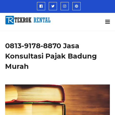
0813-9178-8870 Jasa
Konsultasi Pajak Badung
Murah