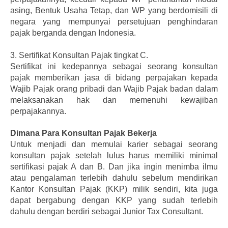
asing, Bentuk Usaha Tetap, dan WP yang berdomisili di
negara yang mempunyai persetujuan penghindaran
pajak berganda dengan Indonesia.
3.
Sertifikat Konsultan Pajak tingkat C.
Sertifikat ini kedepannya sebagai seorang konsultan
pajak memberikan jasa di bidang perpajakan kepada
Wajib Pajak orang pribadi dan Wajib Pajak badan dalam
melaksanakan hak dan memenuhi kewajiban
perpajakannya.
Dimana Para Konsultan Pajak Bekerja
Untuk menjadi dan memulai karier sebagai seorang
konsultan pajak setelah lulus harus memiliki minimal
sertifikasi pajak A dan B. Dan jika ingin menimba ilmu
atau pengalaman terlebih dahulu sebelum mendirikan
Kantor Konsultan Pajak (KKP) milik sendiri, kita juga
dapat bergabung dengan KKP yang sudah terlebih
dahulu dengan berdiri sebagai Junior Tax Consultant.