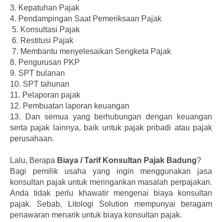
3. Kepatuhan Pajak
4. Pendampingan Saat Pemeriksaan Pajak
5. Konsultasi Pajak
6. Restitusi Pajak
7. Membantu menyelesaikan Sengketa Pajak
8. Pengurusan PKP
9. SPT bulanan
10. SPT tahunan
11. Pelaporan pajak
12. Pembuatan laporan keuangan
13. Dan semua yang berhubungan dengan keuangan
serta pajak lainnya, baik untuk pajak pribadi atau pajak
perusahaan.
Lalu, Berapa
Biaya / Tarif Konsultan Pajak Badung
?
Bagi pemilik usaha yang ingin menggunakan jasa
konsultan pajak untuk meringankan masalah perpajakan.
Anda tidak perlu khawatir mengenai biaya konsultan
pajak. Sebab, Litologi Solution mempunyai beragam
penawaran menarik untuk biaya konsultan pajak.