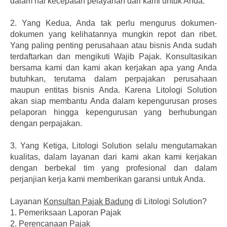
dalam hal kecepatan pelayanan dari kami untuk Anda.
2.
Yang Kedua, Anda tak perlu mengurus dokumen-
dokumen yang kelihatannya mungkin repot dan ribet.
Yang paling penting perusahaan atau bisnis Anda sudah
terdaftarkan dan mengikuti Wajib Pajak. Konsultasikan
bersama kami dan kami akan kerjakan apa yang Anda
butuhkan, terutama dalam perpajakan perusahaan
maupun entitas bisnis Anda. Karena Litologi Solution
akan siap membantu Anda dalam kepengurusan proses
pelaporan hingga kepengurusan yang berhubungan
dengan perpajakan.
3.
Yang Ketiga, Litologi Solution selalu mengutamakan
kualitas, dalam layanan dari kami akan kami kerjakan
dengan berbekal tim yang profesional dan dalam
perjanjian kerja kami memberikan garansi untuk Anda.
Layanan
Konsultan Pajak Badung
di Litologi Solution?
1. Pemeriksaan Laporan Pajak
2. Perencanaan Pajak