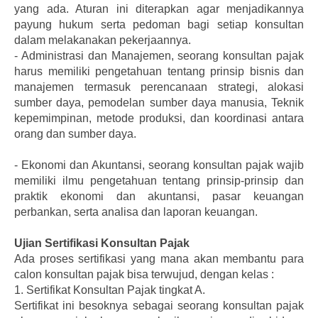
yang ada. Aturan ini diterapkan agar menjadikannya
payung hukum serta pedoman bagi setiap konsultan
dalam melakanakan pekerjaannya.
-
Administrasi dan Manajemen, seorang konsultan pajak
harus memiliki pengetahuan tentang prinsip bisnis dan
manajemen termasuk perencanaan strategi, alokasi
sumber daya, pemodelan sumber daya manusia, Teknik
kepemimpinan, metode produksi, dan koordinasi antara
orang dan sumber daya.
-
Ekonomi dan Akuntansi, seorang konsultan pajak wajib
memiliki ilmu pengetahuan tentang prinsip-prinsip dan
praktik ekonomi dan akuntansi, pasar keuangan
perbankan, serta analisa dan laporan keuangan.
Ujian Sertifikasi Konsultan Pajak
Ada proses sertifikasi yang mana akan membantu para
calon konsultan pajak bisa terwujud, dengan kelas :
1.
Sertifikat Konsultan Pajak tingkat A.
Sertifikat ini besoknya sebagai seorang konsultan pajak