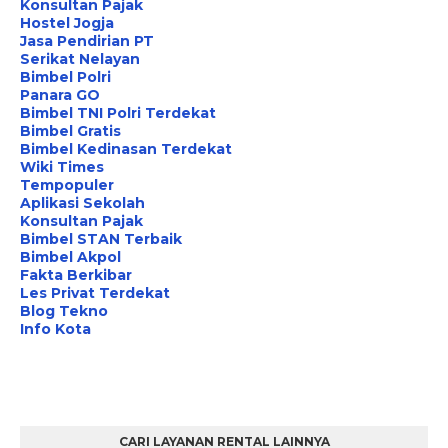
Konsultan Pajak
Hostel Jogja
Jasa Pendirian PT
Serikat Nelayan
Bimbel Polri
Panara GO
Bimbel TNI Polri Terdekat
Bimbel Gratis
Bimbel Kedinasan Terdekat
Wiki Times
Tempopuler
Aplikasi Sekolah
Konsultan Pajak
Bimbel STAN Terbaik
Bimbel Akpol
Fakta Berkibar
Les Privat Terdekat
Blog Tekno
Info Kota
CARI LAYANAN RENTAL LAINNYA