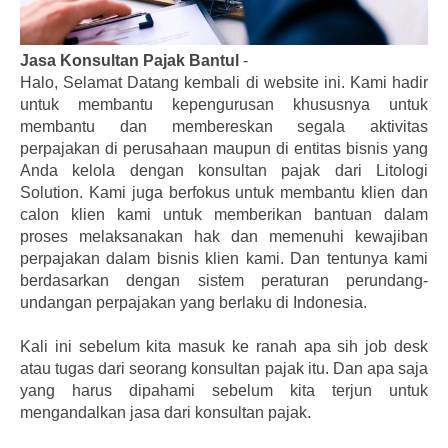
Jasa Konsultan Pajak Bantul
-
Halo, Selamat Datang kembali di website ini. Kami hadir
untuk membantu kepengurusan khususnya untuk
membantu dan membereskan segala aktivitas
perpajakan di perusahaan maupun di entitas bisnis yang
Anda kelola dengan konsultan pajak dari Litologi
Solution. Kami juga berfokus untuk membantu klien dan
calon klien kami untuk memberikan bantuan dalam
proses melaksanakan hak dan memenuhi kewajiban
perpajakan dalam bisnis klien kami. Dan tentunya kami
berdasarkan dengan sistem peraturan perundang-
undangan perpajakan yang berlaku di Indonesia.
Kali ini sebelum kita masuk ke ranah apa sih job desk
atau tugas dari seorang konsultan pajak itu. Dan apa saja
yang harus dipahami sebelum kita terjun untuk
mengandalkan jasa dari konsultan pajak.