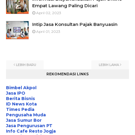
Empat Lawang Paling Dicari
April 02, 2023
Intip Jasa Konsultan Pajak Banyuasin
April 01, 2023
LEBIH BARU
LEBIH LAMA
REKOMENDASI LINKS
Bimbel Akpol
Jasa IPO
Berita Bisnis
ID News Kota
Times Pedia
Pengusaha Muda
Jasa Sumur Bor
Jasa Pengurusan PT
Info Cafe Resto Jogja