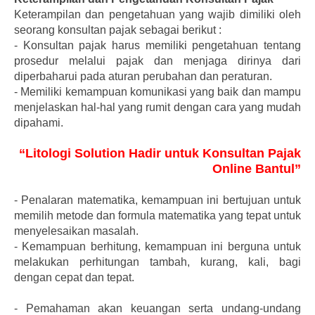
Keterampilan dan pengetahuan yang wajib dimiliki oleh
seorang konsultan pajak sebagai berikut :
-
Konsultan pajak harus memiliki pengetahuan tentang
prosedur melalui pajak dan menjaga dirinya dari
diperbaharui pada aturan perubahan dan peraturan.
-
Memiliki kemampuan komunikasi yang baik dan mampu
menjelaskan hal-hal yang rumit dengan cara yang mudah
dipahami.
“Litologi Solution Hadir untuk Konsultan Pajak
Online Bantul”
-
Penalaran matematika, kemampuan ini bertujuan untuk
memilih metode dan formula matematika yang tepat untuk
menyelesaikan masalah.
-
Kemampuan berhitung, kemampuan ini berguna untuk
melakukan perhitungan tambah, kurang, kali, bagi
dengan cepat dan tepat.
-
Pemahaman akan keuangan serta undang-undang