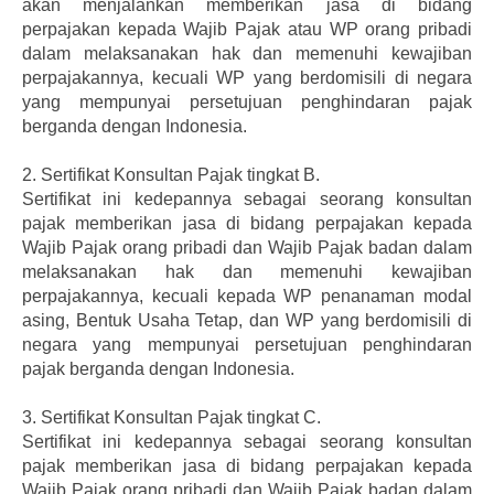
akan menjalankan memberikan jasa di bidang
perpajakan kepada Wajib Pajak atau WP orang pribadi
dalam melaksanakan hak dan memenuhi kewajiban
perpajakannya, kecuali WP yang berdomisili di negara
yang mempunyai persetujuan penghindaran pajak
berganda dengan Indonesia.
2.
Sertifikat Konsultan Pajak tingkat B.
Sertifikat ini kedepannya sebagai seorang konsultan
pajak memberikan jasa di bidang perpajakan kepada
Wajib Pajak orang pribadi dan Wajib Pajak badan dalam
melaksanakan hak dan memenuhi kewajiban
perpajakannya, kecuali kepada WP penanaman modal
asing, Bentuk Usaha Tetap, dan WP yang berdomisili di
negara yang mempunyai persetujuan penghindaran
pajak berganda dengan Indonesia.
3.
Sertifikat Konsultan Pajak tingkat C.
Sertifikat ini kedepannya sebagai seorang konsultan
pajak memberikan jasa di bidang perpajakan kepada
Wajib Pajak orang pribadi dan Wajib Pajak badan dalam