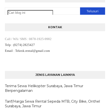
KONTAK
Call / WA / SMS
:
0878-1925-9982
Telp
: (0274) 2825427
Email
: Tekrok.rental
@gmail.com
JENIS LAYANAN LAINNYA
Terima Sewa Helikopter Surabaya, Jawa Timur
Berpengalaman
Tarif/Harga Sewa Rental Sepeda MTB, City Bike, Onthel
Surabaya, Jawa Timur