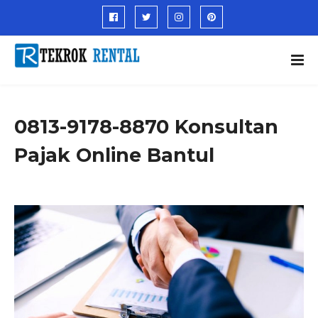
0813-9178-8870 Konsultan
Pajak Online Bantul