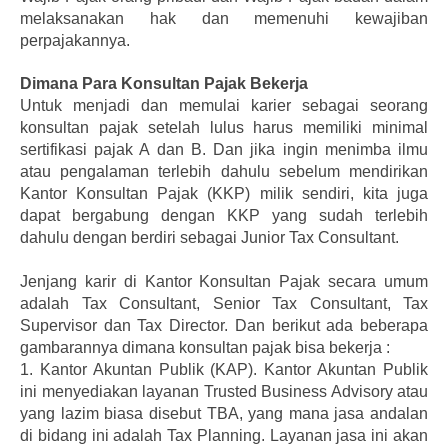
melaksanakan hak dan memenuhi kewajiban
perpajakannya.
Dimana Para Konsultan Pajak Bekerja
Untuk menjadi dan memulai karier sebagai seorang
konsultan pajak setelah lulus harus memiliki minimal
sertifikasi pajak A dan B. Dan jika ingin menimba ilmu
atau pengalaman terlebih dahulu sebelum mendirikan
Kantor Konsultan Pajak (KKP) milik sendiri, kita juga
dapat bergabung dengan KKP yang sudah terlebih
dahulu dengan berdiri sebagai Junior Tax Consultant.
Jenjang karir di Kantor Konsultan Pajak secara umum
adalah Tax Consultant, Senior Tax Consultant, Tax
Supervisor dan Tax Director. Dan berikut ada beberapa
gambarannya dimana konsultan pajak bisa bekerja :
1.
Kantor Akuntan Publik (KAP). Kantor Akuntan Publik
ini menyediakan layanan Trusted Business Advisory atau
yang lazim biasa disebut TBA, yang mana jasa andalan
di bidang ini adalah Tax Planning. Layanan jasa ini akan