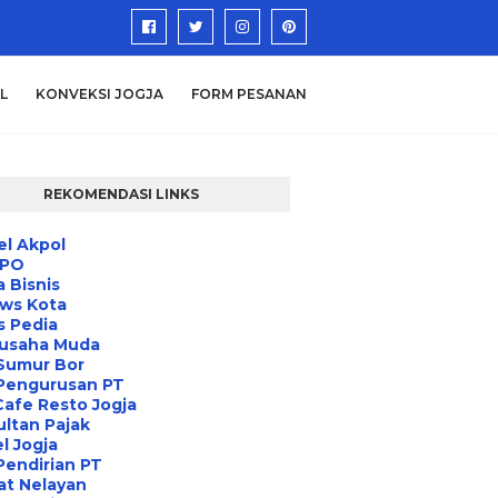
L
KONVEKSI JOGJA
FORM PESANAN
REKOMENDASI LINKS
l Akpol
IPO
a Bisnis
ews Kota
s Pedia
usaha Muda
Sumur Bor
 Pengurusan PT
Cafe Resto Jogja
ltan Pajak
l Jogja
Pendirian PT
at Nelayan