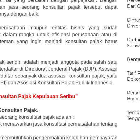
a hal yang berkaitan dengan perpajakan. Dengan
Perke
Dari C
n jasa seorang konsultan pajak tersebut dapat
nya dengan baik.
Diman
Drive
erusahaan maupun entitas bisnis yang sudah
 dalam rangka untuk efisiensi perusahaan atau di
Dafta
an-teman yang ingin menjadi konsultan pajak harus
Sulaw
Renta
ak sendiri adalah menjadi anggota pada salah satu
terdaftar di Direktorat Jenderal Pajak (DJP). Asosiasi
Tarif 
daftar sebanyak dua asosiasi konsultan pajak, yaitu
Dekor
KPI) dan Asosiasi Konsultan Pajak Publik Indonesia.
Peran
onsultan Pajak Kepulauan Seribu”
Banda
Konsultan Pajak
.
Tempa
eorang konsultasi pajak adalah :
Tengg
ak menawarkan jasa konsultasi permasalahan tentang
yang membutuhkan pengembalian kelebihan pembayaran