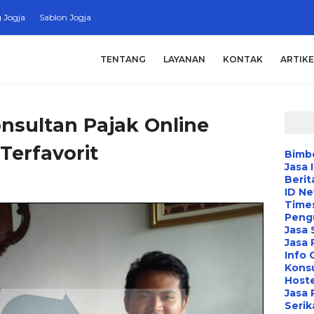
 Jogja
Sablon Jogja
TENTANG
LAYANAN
KONTAK
ARTIKE
nsultan Pajak Online
Terfavorit
Bimbe
Jasa 
Berit
ID N
Time
Peng
Jasa 
Jasa
Info 
Konsu
Hoste
Jasa 
Serik