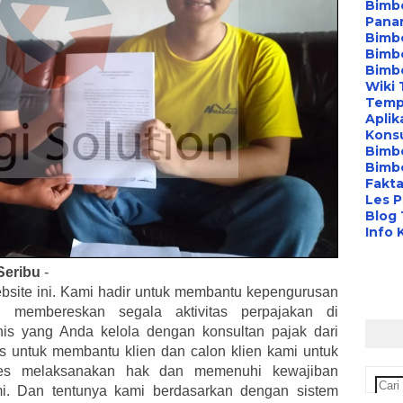
Bimbe
Pana
Bimbe
Bimbe
Bimb
Wiki 
Temp
Aplik
Konsu
Bimb
Bimbe
Fakta
Les P
Blog
Info 
Seribu
-
bsite ini. Kami hadir untuk membantu kepengurusan
membereskan segala aktivitas perpajakan di
nis yang Anda kelola dengan konsultan pajak dari
kus untuk membantu klien dan calon klien kami untuk
es melaksanakan hak dan memenuhi kewajiban
mi. Dan tentunya kami berdasarkan dengan sistem