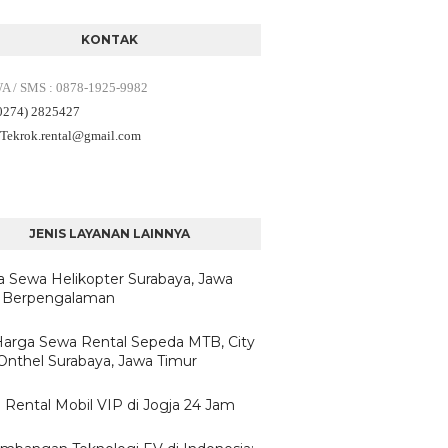
KONTAK
WA / SMS
:
0878-1925-9982
(0274) 2825427
 Tekrok.rental
@gmail.com
JENIS LAYANAN LAINNYA
a Sewa Helikopter Surabaya, Jawa
 Berpengalaman
/Harga Sewa Rental Sepeda MTB, City
 Onthel Surabaya, Jawa Timur
 Rental Mobil VIP di Jogja 24 Jam