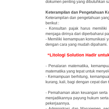
dokumen penting yang dibutuhkan s
Keterampilan dan Pengetahuan Ko
Keterampilan dan pengetahuan yang 
berikut :
-
Konsultan pajak harus memiliki
menjaga dirinya dari diperbaharui p
-
Memiliki kemampuan komunikasi ya
dengan cara yang mudah dipahami.
“Litologi Solution Hadir unt
-
Penalaran matematika, kemampuan
matematika yang tepat untuk menye
-
Kemampuan berhitung, kemampuan 
kurang, kali, bagi dengan cepat dan t
-
Pemahaman akan keuangan serta un
menjadikannya payung hukum serta
pekerjaannya.
-
Administrasi dan Manajemen, seo