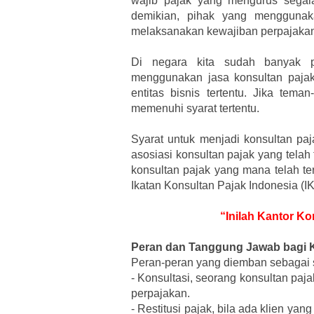
wajib pajak yang mengurus segal
demikian, pihak yang menggunaka
melaksanakan kewajiban perpajakan
Di negara kita sudah banyak p
menggunakan jasa konsultan pajak
entitas bisnis tertentu. Jika tem
memenuhi syarat tertentu.
Syarat untuk menjadi konsultan paj
asosiasi konsultan pajak yang telah 
konsultan pajak yang mana telah ter
Ikatan Konsultan Pajak Indonesia (I
“Inilah Kantor K
Peran dan Tanggung Jawab bagi 
Peran-peran yang diemban sebagai s
-
Konsultasi, seorang konsultan paj
perpajakan.
-
Restitusi pajak, bila ada klien 