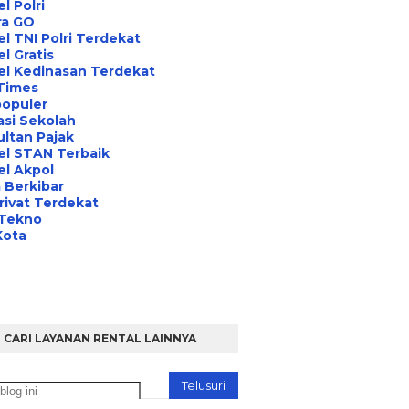
l Polri
ra GO
l TNI Polri Terdekat
l Gratis
el Kedinasan Terdekat
Times
opuler
asi Sekolah
ltan Pajak
el STAN Terbaik
l Akpol
 Berkibar
rivat Terdekat
 Tekno
Kota
CARI LAYANAN RENTAL LAINNYA