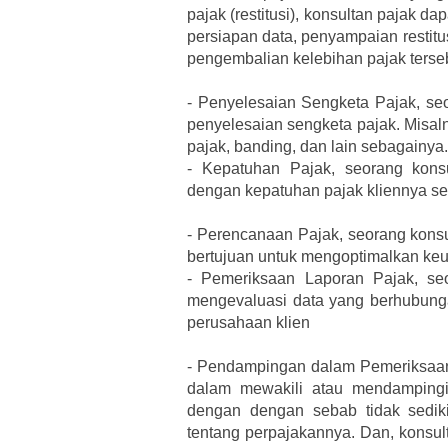
pajak (restitusi), konsultan pajak 
persiapan data, penyampaian restitu
pengembalian kelebihan pajak terse
-
Penyelesaian Sengketa Pajak, se
penyelesaian sengketa pajak. Misal
pajak, banding, dan lain sebagainya.
-
Kepatuhan Pajak, seorang kons
dengan kepatuhan pajak kliennya se
-
Perencanaan Pajak, seorang konsu
bertujuan untuk mengoptimalkan keun
-
Pemeriksaan Laporan Pajak, se
mengevaluasi data yang berhubun
perusahaan klien
-
Pendampingan dalam Pemeriksaan,
dalam mewakili atau mendampingi 
dengan dengan sebab tidak sedik
tentang perpajakannya. Dan, konsul