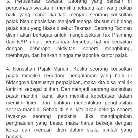
3.
Perusahaan Swasta. Seorang yang berkarir di
perusahaan swasta ini memiliki peluang karir yang cukup
baik, yang mana jika kita menjadi seorang konsultan
pajak bisa diposisikan menjadi tenaga khusus di bidang
pajak atau yang biasa disebut Taxman. Seorang Taxman
disini akan bertugas untuk mengeksekusi Tax Planning
dari KAP untuk perusahaan tersebut, hal ini berkaitan
dengan beberapa aktivitas, seperti menghitung,
membayar, dan bahkan hingga melapor ke kantor pajak.
4.
Konsultan Pajak Mandiri. Ketika seorang konsultan
pajak memiliki segudang pengalaman yang baik di
bidangnya khususnya perpajakan, maka kita bisa melirik
karir ini sebagai pilihan. Dan menjadi seorang konsultan
pajak mandiri, kamu akan memiliki kebebasan dalam
memilih klien dan bahkan menentukan penghasilan
secara mandiri. Sebab di sini kita akan bekerja seperti
layaknya seorang pebisnis. Jika menginginkan
penghasilan yang besar, maka harus bekerja dengan
keras dan mencari klien dalam skala jumlah yang
banyak.