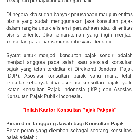
kewajiban perpajakannya dengan baik.
Di negara kita sudah banyak perusahaan maupun entitas
bisnis yang sudah menggunakan jasa konsultan pajak
dalam rangka untuk efisiensi perusahaan atau di entitas
bisnis tertentu. Jika teman-teman yang ingin menjadi
konsultan pajak harus memenuhi syarat tertentu.
Syarat untuk menjadi konsultan pajak sendiri adalah
menjadi anggota pada salah satu asosiasi konsultan
pajak yang telah terdaftar di Direktorat Jenderal Pajak
(DJP). Asosiasi konsultan pajak yang mana telah
terdaftar sebanyak dua asosiasi konsultan pajak, yaitu
Ikatan Konsultan Pajak Indonesia (IKPI) dan Asosiasi
Konsultan Pajak Publik Indonesia.
“Inilah Kantor Konsultan Pajak Pakpak”
Peran dan Tanggung Jawab bagi Konsultan Pajak
.
Peran-peran yang diemban sebagai seorang konsultasi
pajak adalah :