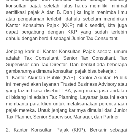
konsultan pajak setelah lulus harus memiliki minimal
sertifikasi pajak A dan B. Dan jika ingin menimba ilmu
atau pengalaman terlebih dahulu sebelum mendirikan
Kantor Konsultan Pajak (KKP) milik sendiri, kita juga
dapat bergabung dengan KKP yang sudah terlebih
dahulu dengan berdiri sebagai Junior Tax Consultant.
Jenjang karir di Kantor Konsultan Pajak secara umum
adalah Tax Consultant, Senior Tax Consultant, Tax
Supervisor dan Tax Director. Dan berikut ada beberapa
gambarannya dimana konsultan pajak bisa bekerja :
1.
Kantor Akuntan Publik (KAP). Kantor Akuntan Publik
ini menyediakan layanan Trusted Business Advisory atau
yang lazim biasa disebut TBA, yang mana jasa andalan
di bidang ini adalah Tax Planning. Layanan jasa ini akan
membantu para klien untuk melaksanakan perencanaan
pajak mereka. Untuk jenjang karirnya dimulai dari Junior
Tax Planner, Senior Supervisor, Manager, dan Partner.
2.
Kantor Konsultan Pajak (KKP). Berkarir sebagai