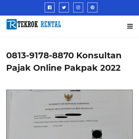
0813-9178-8870 Konsultan
Pajak Online Pakpak 2022