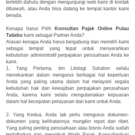
terlebih dahulu dengan mengunjungi web kami di kontak
dibawah, atau Anda bisa datang ke tempat kantor kami
berada.
Kenapa harus Pilih
Konsultan Pajak Online Pulau
Taliabu
kami sebagai Partner Anda?
Alasan kenapa Anda harus bergabung dan memilih kami
sebagai tempat yang tepat untuk menyerahkan
kebutuhan administratif perpajakan perusahaan Anda ke
kami.
1.
Yang Pertama, tim Litologi Solution selalu
menekankan dalam mengurus berbagai hal keperluan
Anda yang paling utama dalam hal melayani segala
kebutuhan hak dan kewajiban perpajakan perusahaan
Anda, karena kami selalu mengutamakan kepuasan
dalam hal kecepatan pelayanan dari kami untuk Anda.
2.
Yang Kedua, Anda tak perlu mengurus dokumen-
dokumen yang kelihatannya mungkin repot dan ribet.
Yang paling penting perusahaan atau bisnis Anda sudah
terdaftarkan dan mengikuti Wajib Pajak. Konsultasikan