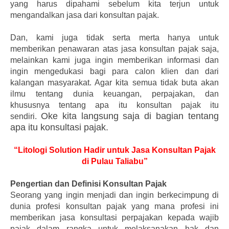
yang harus dipahami sebelum kita terjun untuk
mengandalkan jasa dari konsultan pajak.
Dan, kami juga tidak serta merta hanya untuk
memberikan penawaran atas jasa konsultan pajak saja,
melainkan kami juga ingin memberikan informasi dan
ingin mengedukasi bagi para calon klien dan dari
kalangan masyarakat. Agar kita semua tidak buta akan
ilmu tentang dunia keuangan, perpajakan, dan
khususnya tentang apa itu konsultan pajak itu
Oke kita langsung saja di bagian tentang
sendiri.
apa itu konsultasi pajak.
“Litologi Solution Hadir untuk Jasa Konsultan Pajak
di Pulau Taliabu”
Pengertian dan Definisi Konsultan Pajak
Seorang yang ingin menjadi dan ingin berkecimpung di
dunia profesi konsultan pajak yang mana profesi ini
memberikan jasa konsultasi perpajakan kepada wajib
pajak dalam rangka untuk melaksanakan hak dan