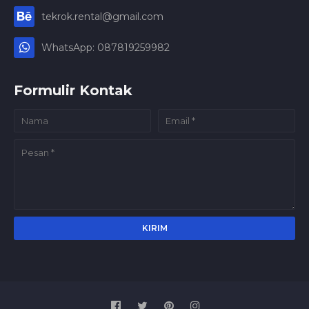
tekrok.rental@gmail.com
WhatsApp: 087819259982
Formulir Kontak