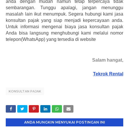
anda dengan mudah namun tetap terpercaya tidak
sembarangan. Tunggu apalagi, jangan menunggu
masalah lain ikut menumpuk. Segera hubungi kami jasa
konsultan pajak yang siap menjadi kepercayaan anda.
Untuk informasi mengenai biaya jasa konsultan pajak
Anda bisa langsung menghubungi kami melalui nomor
telepon(WhatsApp) yang tersedia di website
Salam hangat,
Tekrok Rental
KONSULTAN PAJAK
ANDA MUNGKIN MENYUKAI POSTINGAN INI