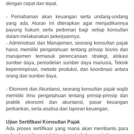
dengan cepat dan tepat.
-
Pemahaman akan keuangan serta undang-undang
yang ada. Aturan ini diterapkan agar menjadikannya
payung hukum serta pedoman bagi setiap konsultan
dalam melakanakan pekerjaannya.
-
Administrasi dan Manajemen, seorang konsultan pajak
harus memiliki pengetahuan tentang prinsip bisnis dan
manajemen termasuk perencanaan strategi, alokasi
sumber daya, pemodelan sumber daya manusia, Teknik
kepemimpinan, metode produksi, dan koordinasi antara
orang dan sumber daya.
-
Ekonomi dan Akuntansi, seorang konsultan pajak wajib
memiliki ilmu pengetahuan tentang prinsip-prinsip dan
praktik ekonomi dan akuntansi, pasar keuangan
perbankan, serta analisa dan laporan keuangan.
Ujian Sertifikasi Konsultan Pajak
Ada proses sertifikasi yang mana akan membantu para