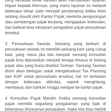
yang berskala besar bahkan akan memberikan layanan
litigasi kepada kliennya, yang mana layanan ini meliputi
beberapa tahap yaitu menjadi pendamping ketika klien
sedang diaudit oleh Kantor Pajak, meminta pengurangan
atau pemotongan pajak terutang, mengajukan keberatan,
dan bahkan bisa menjalani pengadilan pajak perusahaan
tersebut.
3.
Perusahaan Swasta. Seorang yang berkarir di
perusahaan swasta ini memiliki peluang karir yang cukup
baik, yang mana jika kita menjadi seorang konsultan
pajak bisa diposisikan menjadi tenaga khusus di bidang
pajak atau yang biasa disebut Taxman. Seorang Taxman
disini akan bertugas untuk mengeksekusi Tax Planning
dari KAP untuk perusahaan tersebut, hal ini berkaitan
dengan beberapa aktivitas, seperti menghitung,
membayar, dan bahkan hingga melapor ke kantor pajak.
4.
Konsultan Pajak Mandiri. Ketika seorang konsultan
pajak memiliki segudang pengalaman yang baik di
bidangnya khususnya perpajakan, maka kita bisa melirik