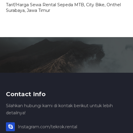
Tarif/Harga Sewa Rental Sepeda MTB, City Bike, Onthel
Surabaya, Jawa Timur
Contact Info
Silahkan hubungi kami di kontak berikut untuk lebih
detailnya!
Instagram.com/tekrok.rental