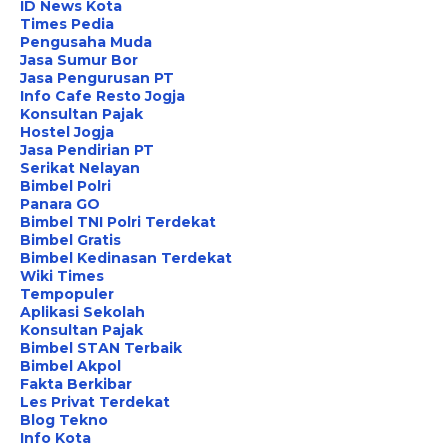
ID News Kota
Times Pedia
Pengusaha Muda
Jasa Sumur Bor
Jasa Pengurusan PT
Info Cafe Resto Jogja
Konsultan Pajak
Hostel Jogja
Jasa Pendirian PT
Serikat Nelayan
Bimbel Polri
Panara GO
Bimbel TNI Polri Terdekat
Bimbel Gratis
Bimbel Kedinasan Terdekat
Wiki Times
Tempopuler
Aplikasi Sekolah
Konsultan Pajak
Bimbel STAN Terbaik
Bimbel Akpol
Fakta Berkibar
Les Privat Terdekat
Blog Tekno
Info Kota