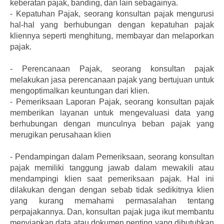
keberatan pajak, banding, dan lain sebagainya.
-
Kepatuhan Pajak, seorang konsultan pajak mengurusi
hal-hal yang berhubungan dengan kepatuhan pajak
kliennya seperti menghitung, membayar dan melaporkan
pajak.
-
Perencanaan Pajak, seorang konsultan pajak
melakukan jasa perencanaan pajak yang bertujuan untuk
mengoptimalkan keuntungan dari klien.
-
Pemeriksaan Laporan Pajak, seorang konsultan pajak
memberikan layanan untuk mengevaluasi data yang
berhubungan dengan munculnya beban pajak yang
merugikan perusahaan klien
-
Pendampingan dalam Pemeriksaan, seorang konsultan
pajak memiliki tanggung jawab dalam mewakili atau
mendampingi klien saat pemeriksaan pajak. Hal ini
dilakukan dengan dengan sebab tidak sedikitnya klien
yang kurang memahami permasalahan tentang
perpajakannya. Dan, konsultan pajak juga ikut membantu
menyiapkan data atau dokumen penting yang dibutuhkan