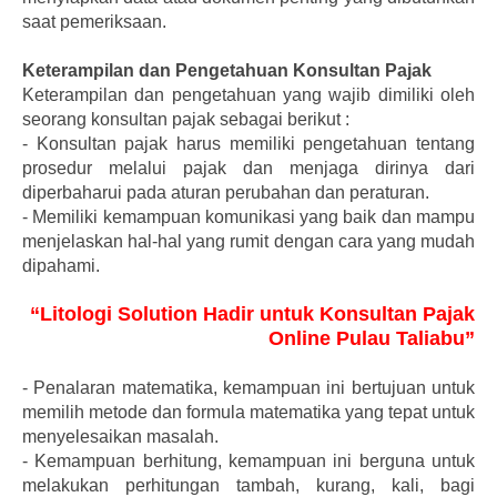
saat pemeriksaan.
Keterampilan dan Pengetahuan Konsultan Pajak
Keterampilan dan pengetahuan yang wajib dimiliki oleh
seorang konsultan pajak sebagai berikut :
-
Konsultan pajak harus memiliki pengetahuan tentang
prosedur melalui pajak dan menjaga dirinya dari
diperbaharui pada aturan perubahan dan peraturan.
-
Memiliki kemampuan komunikasi yang baik dan mampu
menjelaskan hal-hal yang rumit dengan cara yang mudah
dipahami.
“Litologi Solution Hadir untuk Konsultan Pajak
Online Pulau Taliabu”
-
Penalaran matematika, kemampuan ini bertujuan untuk
memilih metode dan formula matematika yang tepat untuk
menyelesaikan masalah.
-
Kemampuan berhitung, kemampuan ini berguna untuk
melakukan perhitungan tambah, kurang, kali, bagi