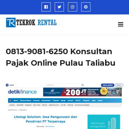
0813-9081-6250 Konsultan
Pajak Online Pulau Taliabu