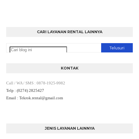
CARI LAYANAN RENTAL LAINNYA
KONTAK
Call / WA / SMS
:
0878-1925-9982
Telp
: (0274) 2825427
Email
: Tekrok.rental
@gmail.com
JENIS LAYANAN LAINNYA