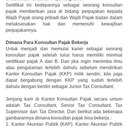
Sertifikat ini kedepannya sebagai seorang konsultan
pajak memberikan jasa di bidang perpajakan kepada
Wajib Pajak orang pribadi dan Wajib Pajak badan dalam
melaksanakan hak dan memenuhi kewajiban
perpajakannya.
Dimana Para Konsultan Pajak Bekerja
Untuk menjadi dan memulai karier sebagai seorang
konsultan pajak setelah lulus harus memiliki minimal
sertifikasi pajak A dan B. Dan jika ingin menimba ilmu
atau pengalaman terlebih dahulu sebelum mendirikan
Kantor Konsultan Pajak (KKP) milik sendiri, kita juga
dapat bergabung dengan KKP yang sudah terlebih
dahulu dengan berdiri sebagai Junior Tax Consultant.
Jenjang karir di Kantor Konsultan Pajak secara umum
adalah Tax Consultant, Senior Tax Consultant, Tax
Supervisor dan Tax Director. Dan berikut ada beberapa
gambarannya dimana konsultan pajak bisa bekerja :
1.
Kantor Akuntan Publik (KAP). Kantor Akuntan Publik