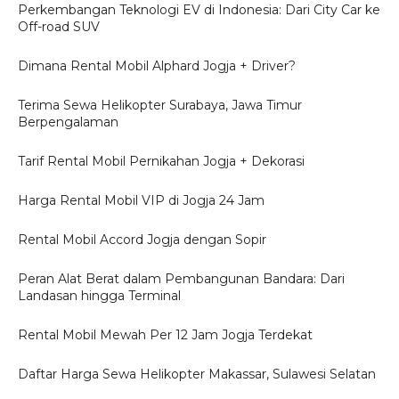
Perkembangan Teknologi EV di Indonesia: Dari City Car ke
Off-road SUV
Dimana Rental Mobil Alphard Jogja + Driver?
Terima Sewa Helikopter Surabaya, Jawa Timur
Berpengalaman
Tarif Rental Mobil Pernikahan Jogja + Dekorasi
Harga Rental Mobil VIP di Jogja 24 Jam
Rental Mobil Accord Jogja dengan Sopir
Peran Alat Berat dalam Pembangunan Bandara: Dari
Landasan hingga Terminal
Rental Mobil Mewah Per 12 Jam Jogja Terdekat
Daftar Harga Sewa Helikopter Makassar, Sulawesi Selatan