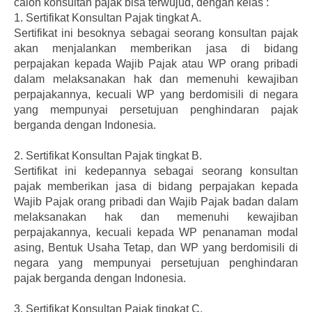
calon konsultan pajak bisa terwujud, dengan kelas :
1.
Sertifikat Konsultan Pajak tingkat A.
Sertifikat ini besoknya sebagai seorang konsultan pajak
akan menjalankan memberikan jasa di bidang
perpajakan kepada Wajib Pajak atau WP orang pribadi
dalam melaksanakan hak dan memenuhi kewajiban
perpajakannya, kecuali WP yang berdomisili di negara
yang mempunyai persetujuan penghindaran pajak
berganda dengan Indonesia.
2.
Sertifikat Konsultan Pajak tingkat B.
Sertifikat ini kedepannya sebagai seorang konsultan
pajak memberikan jasa di bidang perpajakan kepada
Wajib Pajak orang pribadi dan Wajib Pajak badan dalam
melaksanakan hak dan memenuhi kewajiban
perpajakannya, kecuali kepada WP penanaman modal
asing, Bentuk Usaha Tetap, dan WP yang berdomisili di
negara yang mempunyai persetujuan penghindaran
pajak berganda dengan Indonesia.
3.
Sertifikat Konsultan Pajak tingkat C.