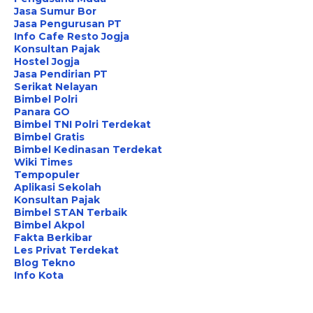
Jasa Sumur Bor
Jasa Pengurusan PT
Info Cafe Resto Jogja
Konsultan Pajak
Hostel Jogja
Jasa Pendirian PT
Serikat Nelayan
Bimbel Polri
Panara GO
Bimbel TNI Polri Terdekat
Bimbel Gratis
Bimbel Kedinasan Terdekat
Wiki Times
Tempopuler
Aplikasi Sekolah
Konsultan Pajak
Bimbel STAN Terbaik
Bimbel Akpol
Fakta Berkibar
Les Privat Terdekat
Blog Tekno
Info Kota