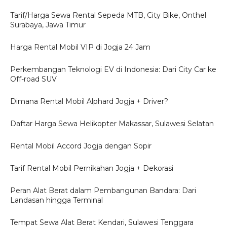
Tarif/Harga Sewa Rental Sepeda MTB, City Bike, Onthel
Surabaya, Jawa Timur
Harga Rental Mobil VIP di Jogja 24 Jam
Perkembangan Teknologi EV di Indonesia: Dari City Car ke
Off-road SUV
Dimana Rental Mobil Alphard Jogja + Driver?
Daftar Harga Sewa Helikopter Makassar, Sulawesi Selatan
Rental Mobil Accord Jogja dengan Sopir
Tarif Rental Mobil Pernikahan Jogja + Dekorasi
Peran Alat Berat dalam Pembangunan Bandara: Dari
Landasan hingga Terminal
Tempat Sewa Alat Berat Kendari, Sulawesi Tenggara