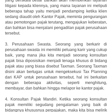
yang berskala besar bahkan akan memberikan layanan
litigasi kepada kliennya, yang mana layanan ini meliputi
beberapa tahap yaitu menjadi pendamping ketika klien
sedang diaudit oleh Kantor Pajak, meminta pengurangan
atau pemotongan pajak terutang, mengajukan keberatan,
dan bahkan bisa menjalani pengadilan pajak perusahaan
tersebut.
3.
Perusahaan Swasta. Seorang yang berkarir di
perusahaan swasta ini memiliki peluang karir yang cukup
baik, yang mana jika kita menjadi seorang konsultan
pajak bisa diposisikan menjadi tenaga khusus di bidang
pajak atau yang biasa disebut Taxman. Seorang Taxman
disini akan bertugas untuk mengeksekusi Tax Planning
dari KAP untuk perusahaan tersebut, hal ini berkaitan
dengan beberapa aktivitas, seperti menghitung,
membayar, dan bahkan hingga melapor ke kantor pajak.
4.
Konsultan Pajak Mandiri. Ketika seorang konsultan
pajak memiliki segudang pengalaman yang baik di
bidangnya khususnya perpajakan, maka kita bisa melirik