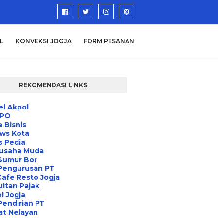
L
KONVEKSI JOGJA
FORM PESANAN
REKOMENDASI LINKS
l Akpol
IPO
a Bisnis
ews Kota
s Pedia
usaha Muda
Sumur Bor
 Pengurusan PT
Cafe Resto Jogja
ltan Pajak
l Jogja
Pendirian PT
at Nelayan