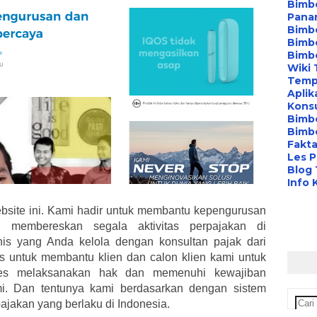
Bimbe
Pana
Bimbe
Bimbe
Bimb
Wiki 
Temp
Aplik
Konsu
Bimb
Bimbe
Fakta
Les P
Blog
Info 
bsite ini. Kami hadir untuk membantu kepengurusan
membereskan segala aktivitas perpajakan di
nis yang Anda kelola dengan konsultan pajak dari
kus untuk membantu klien dan calon klien kami untuk
es melaksanakan hak dan memenuhi kewajiban
mi. Dan tentunya kami berdasarkan dengan sistem
jakan yang berlaku di Indonesia.