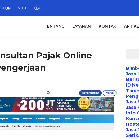
 Jogja
Sablon Jogja
TENTANG
LAYANAN
KONTAK
ARTIKE
nsultan Pajak Online
Pengerjaan
Bimbe
Jasa 
Berit
ID N
Time
Peng
Jasa 
Jasa
Info 
Konsu
Hoste
Jasa 
Serik