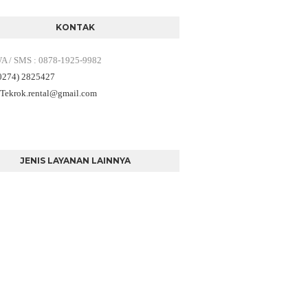
KONTAK
WA / SMS
:
0878-1925-9982
(0274) 2825427
 Tekrok.rental
@gmail.com
JENIS LAYANAN LAINNYA