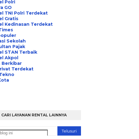
l Polri
ra GO
l TNI Polri Terdekat
l Gratis
el Kedinasan Terdekat
Times
opuler
asi Sekolah
ltan Pajak
el STAN Terbaik
l Akpol
 Berkibar
rivat Terdekat
 Tekno
Kota
CARI LAYANAN RENTAL LAINNYA