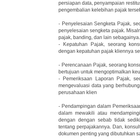
persiapan data, penyampaian restitu
pengembalian kelebihan pajak terse
-
Penyelesaian Sengketa Pajak, se
penyelesaian sengketa pajak. Misal
pajak, banding, dan lain sebagainya.
-
Kepatuhan Pajak, seorang kons
dengan kepatuhan pajak kliennya se
-
Perencanaan Pajak, seorang konsu
bertujuan untuk mengoptimalkan keun
-
Pemeriksaan Laporan Pajak, se
mengevaluasi data yang berhubun
perusahaan klien
-
Pendampingan dalam Pemeriksaan,
dalam mewakili atau mendampingi 
dengan dengan sebab tidak sedik
tentang perpajakannya. Dan, konsul
dokumen penting yang dibutuhkan s