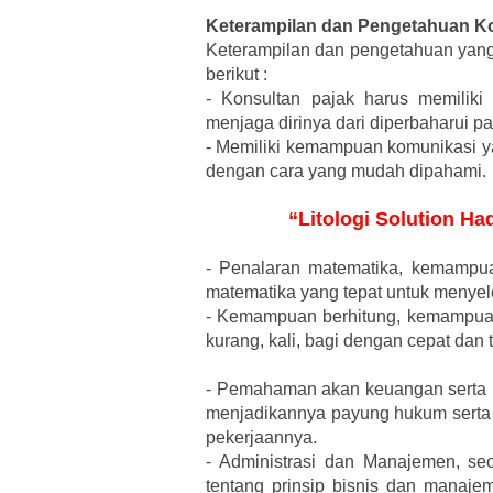
Keterampilan dan Pengetahuan Ko
Keterampilan dan pengetahuan yang 
berikut :
-
Konsultan pajak harus memiliki
menjaga dirinya dari diperbaharui p
-
Memiliki kemampuan komunikasi ya
dengan cara yang mudah dipahami.
“Litologi Solution Ha
-
Penalaran matematika, kemampuan
matematika yang tepat untuk menye
-
Kemampuan berhitung, kemampuan 
kurang, kali, bagi dengan cepat dan t
-
Pemahaman akan keuangan serta un
menjadikannya payung hukum serta
pekerjaannya.
-
Administrasi dan Manajemen, seo
tentang prinsip bisnis dan manaje