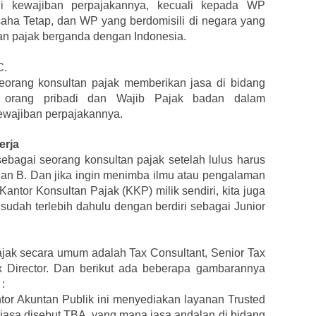
 kewajiban perpajakannya, kecuali kepada WP
ha Tetap, dan WP yang berdomisili di negara yang
n pajak berganda dengan Indonesia.
C.
seorang konsultan pajak memberikan jasa di bidang
 orang pribadi dan Wajib Pajak badan dalam
wajiban perpajakannya.
erja
ebagai seorang konsultan pajak setelah lulus harus
A dan B. Dan jika ingin menimba ilmu atau pengalaman
antor Konsultan Pajak (KKP) milik sendiri, kita juga
dah terlebih dahulu dengan berdiri sebagai Junior
Pajak secara umum adalah Tax Consultant, Senior Tax
x Director. Dan berikut ada beberapa gambarannya
:
tor Akuntan Publik ini menyediakan layanan Trusted
biasa disebut TBA, yang mana jasa andalan di bidang