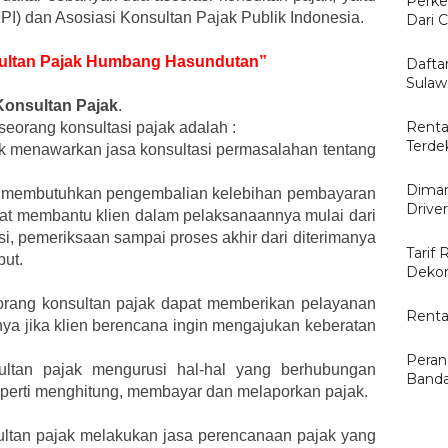
Perke
KPI) dan Asosiasi Konsultan Pajak Publik Indonesia.
Dari C
sultan Pajak Humbang Hasundutan”
Dafta
Sulaw
Konsultan Pajak
.
Renta
eorang konsultasi pajak adalah :
Terde
ak menawarkan jasa konsultasi permasalahan tentang
Diman
yang membutuhkan pengembalian kelebihan pembayaran
Drive
dapat membantu klien dalam pelaksanaannya mulai dari
si, pemeriksaan sampai proses akhir dari diterimanya
Tarif 
but.
Dekor
orang konsultan pajak dapat memberikan pelayanan
Renta
nya jika klien berencana ingin mengajukan keberatan
Peran
ultan pajak mengurusi hal-hal yang berhubungan
Banda
perti menghitung, membayar dan melaporkan pajak.
ltan pajak melakukan jasa perencanaan pajak yang