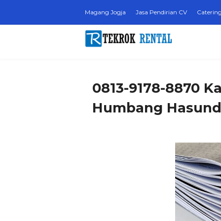
Magang Jogja
Jasa Pendirian CV
Catering
0813-9178-8870 Ka
Humbang Hasundu