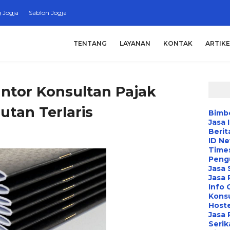
 Jogja
Sablon Jogja
TENTANG
LAYANAN
KONTAK
ARTIKE
ntor Konsultan Pajak
tan Terlaris
Bimbe
Jasa 
Berit
ID N
Time
Peng
Jasa 
Jasa
Info 
Konsu
Hoste
Jasa 
Serik