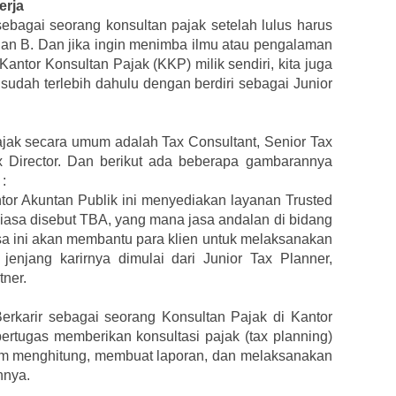
erja
ebagai seorang konsultan pajak setelah lulus harus
A dan B. Dan jika ingin menimba ilmu atau pengalaman
antor Konsultan Pajak (KKP) milik sendiri, kita juga
dah terlebih dahulu dengan berdiri sebagai Junior
Pajak secara umum adalah Tax Consultant, Senior Tax
x Director. Dan berikut ada beberapa gambarannya
:
tor Akuntan Publik ini menyediakan layanan Trusted
biasa disebut TBA, yang mana jasa andalan di bidang
asa ini akan membantu para klien untuk melaksanakan
enjang karirnya dimulai dari Junior Tax Planner,
tner.
erkarir sebagai seorang Konsultan Pajak di Kantor
bertugas memberikan konsultasi pajak (tax planning)
am menghitung, membuat laporan, dan melaksanakan
innya.