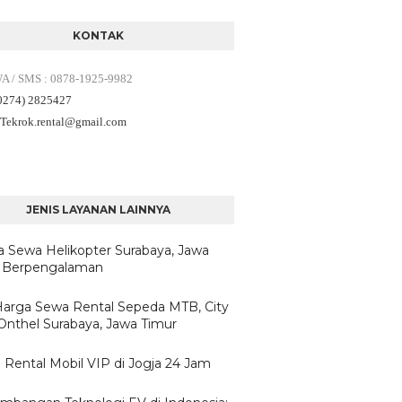
KONTAK
WA / SMS
:
0878-1925-9982
(0274) 2825427
 Tekrok.rental
@gmail.com
JENIS LAYANAN LAINNYA
a Sewa Helikopter Surabaya, Jawa
 Berpengalaman
/Harga Sewa Rental Sepeda MTB, City
 Onthel Surabaya, Jawa Timur
 Rental Mobil VIP di Jogja 24 Jam