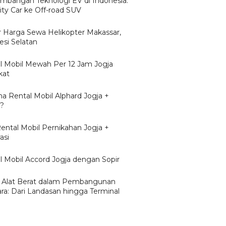
mbangan Teknologi EV di Indonesia:
ity Car ke Off-road SUV
r Harga Sewa Helikopter Makassar,
esi Selatan
l Mobil Mewah Per 12 Jam Jogja
kat
a Rental Mobil Alphard Jogja +
r?
Rental Mobil Pernikahan Jogja +
asi
l Mobil Accord Jogja dengan Sopir
 Alat Berat dalam Pembangunan
ra: Dari Landasan hingga Terminal