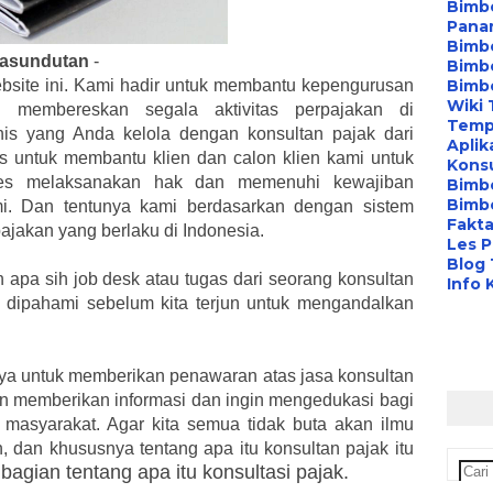
Bimbe
Pana
Bimbe
Hasundutan
-
Bimbe
bsite ini. Kami hadir untuk membantu kepengurusan
Bimb
Wiki 
membereskan segala aktivitas perpajakan di
Temp
nis yang Anda kelola dengan konsultan pajak dari
Aplik
kus untuk membantu klien dan calon klien kami untuk
Konsu
es melaksanakan hak dan memenuhi kewajiban
Bimb
Bimbe
mi. Dan tentunya kami berdasarkan dengan sistem
Fakta
jakan yang berlaku di Indonesia.
Les P
Blog
h apa sih job desk atau tugas dari seorang konsultan
Info 
s dipahami sebelum kita terjun untuk mengandalkan
anya untuk memberikan penawaran atas jasa konsultan
gin memberikan informasi dan ingin mengedukasi bagi
 masyarakat. Agar kita semua tidak buta akan ilmu
, dan khususnya tentang apa itu konsultan pajak itu
 bagian tentang apa itu konsultasi pajak.