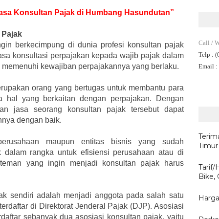
k Jasa Konsultan Pajak di Humbang Hasundutan”
 Pajak
Call / 
gin berkecimpung di dunia profesi konsultan pajak
Telp
: 
asa konsultasi perpajakan kepada wajib pajak dalam
 memenuhi kewajiban perpajakannya yang berlaku.
Email
:
merupakan orang yang bertugas untuk membantu para
a hal yang berkaitan dengan perpajakan. Dengan
n jasa seorang konsultan pajak tersebut dapat
nya dengan baik.
Terim
erusahaan maupun entitas bisnis yang sudah
Timur
 dalam rangka untuk efisiensi perusahaan atau di
an-teman yang ingin menjadi konsultan pajak harus
Tarif
Bike,
ak sendiri adalah menjadi anggota pada salah satu
Harga
terdaftar di Direktorat Jenderal Pajak (DJP). Asosiasi
daftar sebanyak dua asosiasi konsultan pajak, yaitu