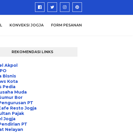
L
KONVEKSI JOGJA
FORM PESANAN
REKOMENDASI LINKS
l Akpol
IPO
a Bisnis
ews Kota
s Pedia
usaha Muda
Sumur Bor
 Pengurusan PT
Cafe Resto Jogja
ltan Pajak
l Jogja
Pendirian PT
at Nelayan