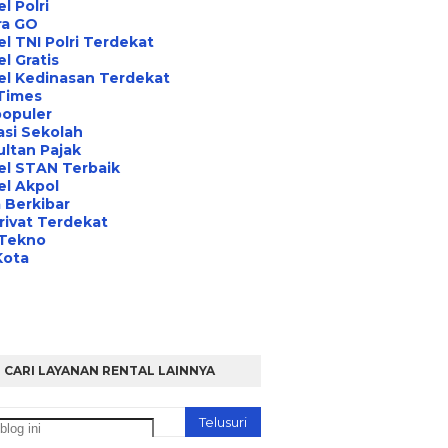
l Polri
ra GO
l TNI Polri Terdekat
l Gratis
el Kedinasan Terdekat
Times
opuler
asi Sekolah
ltan Pajak
el STAN Terbaik
l Akpol
 Berkibar
rivat Terdekat
 Tekno
Kota
CARI LAYANAN RENTAL LAINNYA