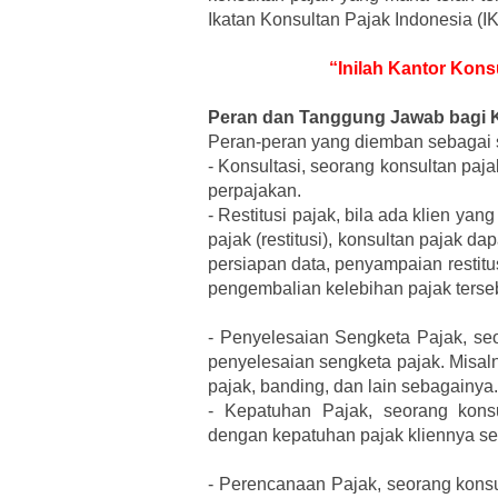
Ikatan Konsultan Pajak Indonesia (I
“Inilah Kantor Kon
Peran dan Tanggung Jawab bagi 
Peran-peran yang diemban sebagai s
-
Konsultasi, seorang konsultan paj
perpajakan.
-
Restitusi pajak, bila ada klien 
pajak (restitusi), konsultan pajak 
persiapan data, penyampaian restitu
pengembalian kelebihan pajak terse
-
Penyelesaian Sengketa Pajak, se
penyelesaian sengketa pajak. Misal
pajak, banding, dan lain sebagainya.
-
Kepatuhan Pajak, seorang kons
dengan kepatuhan pajak kliennya se
-
Perencanaan Pajak, seorang konsu