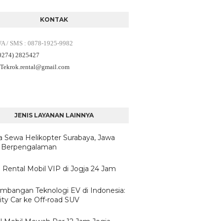
KONTAK
WA / SMS
:
0878-1925-9982
(0274) 2825427
 Tekrok.rental
@gmail.com
JENIS LAYANAN LAINNYA
a Sewa Helikopter Surabaya, Jawa
 Berpengalaman
 Rental Mobil VIP di Jogja 24 Jam
mbangan Teknologi EV di Indonesia:
ity Car ke Off-road SUV