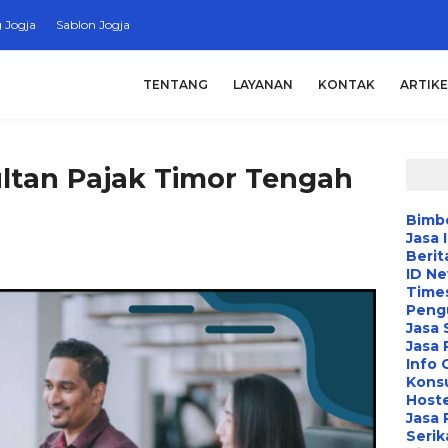
 Jogja
Sablon Jogja
TENTANG
LAYANAN
KONTAK
ARTIKE
ultan Pajak Timor Tengah
Bimbe
Jasa 
Berit
ID N
Time
Peng
Jasa 
Jasa
Info 
Konsu
Hoste
Jasa 
Serik