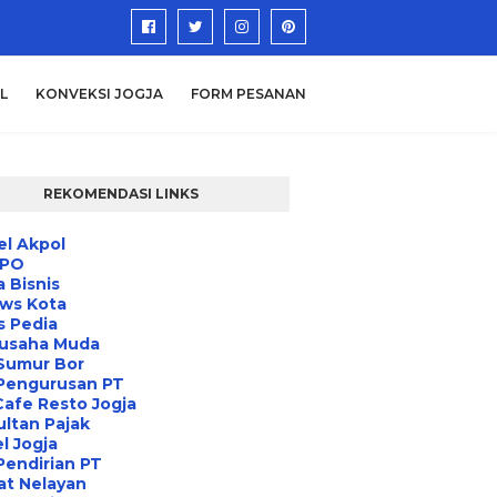
L
KONVEKSI JOGJA
FORM PESANAN
REKOMENDASI LINKS
l Akpol
IPO
a Bisnis
ews Kota
s Pedia
usaha Muda
Sumur Bor
 Pengurusan PT
Cafe Resto Jogja
ltan Pajak
l Jogja
Pendirian PT
at Nelayan