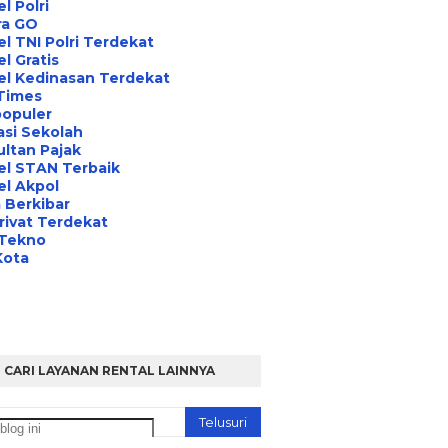
l Polri
ra GO
l TNI Polri Terdekat
l Gratis
el Kedinasan Terdekat
Times
opuler
asi Sekolah
ltan Pajak
el STAN Terbaik
l Akpol
 Berkibar
rivat Terdekat
 Tekno
Kota
CARI LAYANAN RENTAL LAINNYA