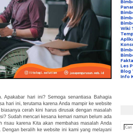
Bimbe
Pana
Bimbe
Bimbe
Bimb
Wiki 
Temp
Aplik
Konsu
Bimb
Bimbe
Fakta
Les P
Blog
Info 
 Apakabar hari ini? Semoga senantiasa Bahagia
asa hari ini, terutama karena Anda mampir ke website
 biasanya cerah kini harus dirusak dengan masalah
si? Sudah mencari kesana kemari namun belum ada
ah risau karena Kita akan membahas masalah Anda
k. Dengan beralih ke website ini kami yang melayani