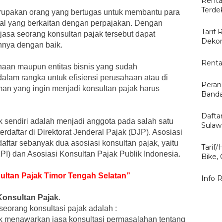
Renta
Terde
erupakan orang yang bertugas untuk membantu para
al yang berkaitan dengan perpajakan. Dengan
Tarif 
asa seorang konsultan pajak tersebut dapat
Dekor
nya dengan baik.
Renta
haan maupun entitas bisnis yang sudah
alam rangka untuk efisiensi perusahaan atau di
Peran
teman yang ingin menjadi konsultan pajak harus
Banda
Dafta
k sendiri adalah menjadi anggota pada salah satu
Sulaw
erdaftar di Direktorat Jenderal Pajak (DJP). Asosiasi
aftar sebanyak dua asosiasi konsultan pajak, yaitu
Tarif
KPI) dan Asosiasi Konsultan Pajak Publik Indonesia.
Bike,
sultan Pajak Timor Tengah Selatan”
Info 
Konsultan Pajak
.
eorang konsultasi pajak adalah :
ak menawarkan jasa konsultasi permasalahan tentang