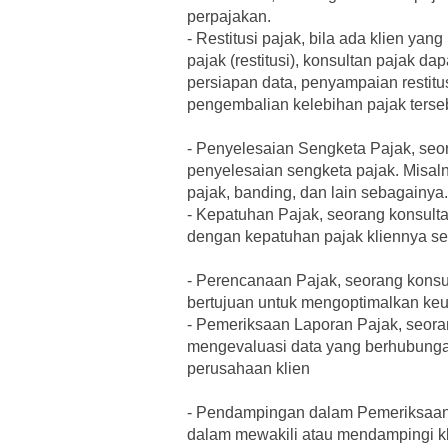
perpajakan.
-
Restitusi pajak, bila ada klien y
pajak (restitusi), konsultan pajak 
persiapan data, penyampaian restitu
pengembalian kelebihan pajak terse
-
Penyelesaian Sengketa Pajak, seo
penyelesaian sengketa pajak. Misaln
pajak, banding, dan lain sebagainya.
-
Kepatuhan Pajak, seorang konsult
dengan kepatuhan pajak kliennya se
-
Perencanaan Pajak, seorang konsu
bertujuan untuk mengoptimalkan keun
-
Pemeriksaan Laporan Pajak, seora
mengevaluasi data yang berhubung
perusahaan klien
-
Pendampingan dalam Pemeriksaan, 
dalam mewakili atau mendampingi kli