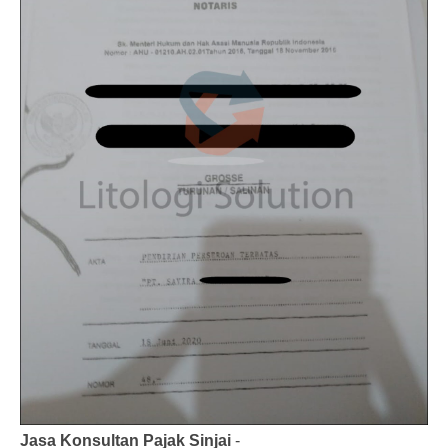
Jasa Konsultan Pajak Sinjai
-