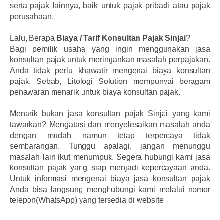
serta pajak lainnya, baik untuk pajak pribadi atau pajak
perusahaan.
Lalu, Berapa
Biaya / Tarif Konsultan Pajak Sinjai
?
Bagi pemilik usaha yang ingin menggunakan jasa
konsultan pajak untuk meringankan masalah perpajakan.
Anda tidak perlu khawatir mengenai biaya konsultan
pajak. Sebab, Litologi Solution mempunyai beragam
penawaran menarik untuk biaya konsultan pajak.
Menarik bukan jasa konsultan pajak Sinjai yang kami
tawarkan? Mengatasi dan menyelesaikan masalah anda
dengan mudah namun tetap terpercaya tidak
sembarangan. Tunggu apalagi, jangan menunggu
masalah lain ikut menumpuk. Segera hubungi kami jasa
konsultan pajak yang siap menjadi kepercayaan anda.
Untuk informasi mengenai biaya jasa konsultan pajak
Anda bisa langsung menghubungi kami melalui nomor
telepon(WhatsApp) yang tersedia di website