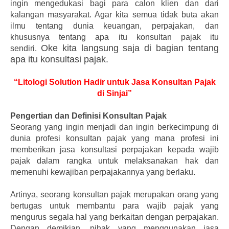
ingin mengedukasi bagi para calon klien dan dari
kalangan masyarakat. Agar kita semua tidak buta akan
ilmu tentang dunia keuangan, perpajakan, dan
khususnya tentang apa itu konsultan pajak itu
Oke kita langsung saja di bagian tentang
sendiri.
apa itu konsultasi pajak.
“Litologi Solution Hadir untuk Jasa Konsultan Pajak
di Sinjai”
Pengertian dan Definisi Konsultan Pajak
Seorang yang ingin menjadi dan ingin berkecimpung di
dunia profesi konsultan pajak yang mana profesi ini
memberikan jasa konsultasi perpajakan kepada wajib
pajak dalam rangka untuk melaksanakan hak dan
memenuhi kewajiban perpajakannya yang berlaku.
Artinya, seorang konsultan pajak merupakan orang yang
bertugas untuk membantu para wajib pajak yang
mengurus segala hal yang berkaitan dengan perpajakan.
Dengan demikian, pihak yang menggunakan jasa