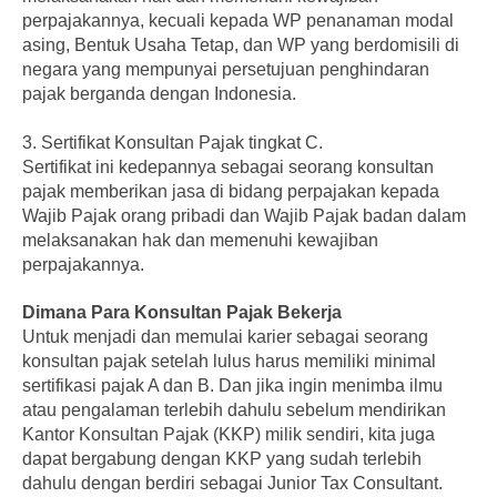
perpajakannya, kecuali kepada WP penanaman modal
asing, Bentuk Usaha Tetap, dan WP yang berdomisili di
negara yang mempunyai persetujuan penghindaran
pajak berganda dengan Indonesia.
3.
Sertifikat Konsultan Pajak tingkat C.
Sertifikat ini kedepannya sebagai seorang konsultan
pajak memberikan jasa di bidang perpajakan kepada
Wajib Pajak orang pribadi dan Wajib Pajak badan dalam
melaksanakan hak dan memenuhi kewajiban
perpajakannya.
Dimana Para Konsultan Pajak Bekerja
Untuk menjadi dan memulai karier sebagai seorang
konsultan pajak setelah lulus harus memiliki minimal
sertifikasi pajak A dan B. Dan jika ingin menimba ilmu
atau pengalaman terlebih dahulu sebelum mendirikan
Kantor Konsultan Pajak (KKP) milik sendiri, kita juga
dapat bergabung dengan KKP yang sudah terlebih
dahulu dengan berdiri sebagai Junior Tax Consultant.