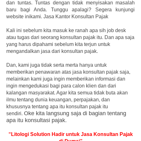
dan tuntas. Tuntas dengan tidak menyisakan masalah
baru bagi Anda. Tunggu apalagi? Segera kunjungi
website inikami. Jasa Kantor Konsultan Pajak
Kali ini sebelum kita masuk ke ranah apa sih job desk
atau tugas dari seorang konsultan pajak itu. Dan apa saja
yang harus dipahami sebelum kita terjun untuk
mengandalkan jasa dari konsultan pajak.
Dan, kami juga tidak serta merta hanya untuk
memberikan penawaran atas jasa konsultan pajak saja,
melainkan kami juga ingin memberikan informasi dan
ingin mengedukasi bagi para calon klien dan dari
kalangan masyarakat. Agar kita semua tidak buta akan
ilmu tentang dunia keuangan, perpajakan, dan
khususnya tentang apa itu konsultan pajak itu
Oke kita langsung saja di bagian tentang
sendiri.
apa itu konsultasi pajak.
“Litologi Solution Hadir untuk Jasa Konsultan Pajak