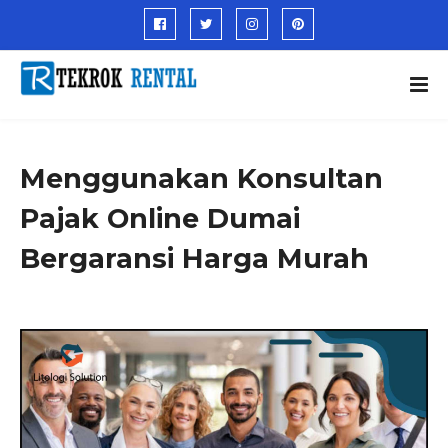
Menggunakan Konsultan
Pajak Online Dumai
Bergaransi Harga Murah