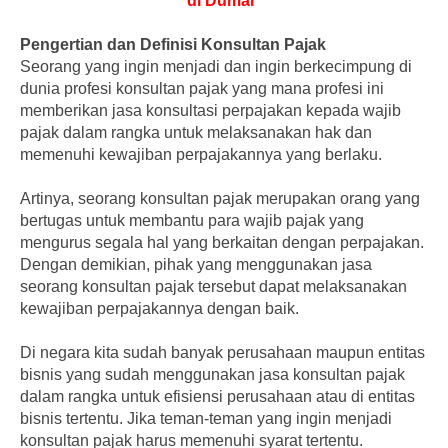
di Dumai”
Pengertian dan Definisi Konsultan Pajak
Seorang yang ingin menjadi dan ingin berkecimpung di
dunia profesi konsultan pajak yang mana profesi ini
memberikan jasa konsultasi perpajakan kepada wajib
pajak dalam rangka untuk melaksanakan hak dan
memenuhi kewajiban perpajakannya yang berlaku.
Artinya, seorang konsultan pajak merupakan orang yang
bertugas untuk membantu para wajib pajak yang
mengurus segala hal yang berkaitan dengan perpajakan.
Dengan demikian, pihak yang menggunakan jasa
seorang konsultan pajak tersebut dapat melaksanakan
kewajiban perpajakannya dengan baik.
Di negara kita sudah banyak perusahaan maupun entitas
bisnis yang sudah menggunakan jasa konsultan pajak
dalam rangka untuk efisiensi perusahaan atau di entitas
bisnis tertentu. Jika teman-teman yang ingin menjadi
konsultan pajak harus memenuhi syarat tertentu.