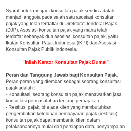
Syarat untuk menjadi konsultan pajak sendiri adalah
menjadi anggota pada salah satu asosiasi konsultan
pajak yang telah terdaftar di Direktorat Jenderal Pajak
(DJP). Asosiasi konsultan pajak yang mana telah
terdaftar sebanyak dua asosiasi konsultan pajak, yaitu
Ikatan Konsultan Pajak Indonesia (IKPI) dan Asosiasi
Konsultan Pajak Publik Indonesia.
“Inilah Kantor Konsultan Pajak Dumai”
Peran dan Tanggung Jawab bagi Konsultan Pajak
.
Peran-peran yang diemban sebagai seorang konsultasi
pajak adalah :
-
Konsultasi, seorang konsultan pajak menawarkan jasa
konsultasi permasalahan tentang perpajakan.
-
Restitusi pajak, bila ada klien yang membutuhkan
pengembalian kelebihan pembayaran pajak (restitusi),
konsultan pajak dapat membantu klien dalam
pelaksanaannya mulai dari persiapan data, penyampaian