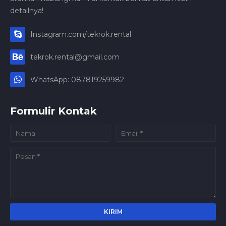
detailnya!
Instagram.com/tekrok.rental
tekrok.rental@gmail.com
WhatsApp: 087819259982
Formulir Kontak