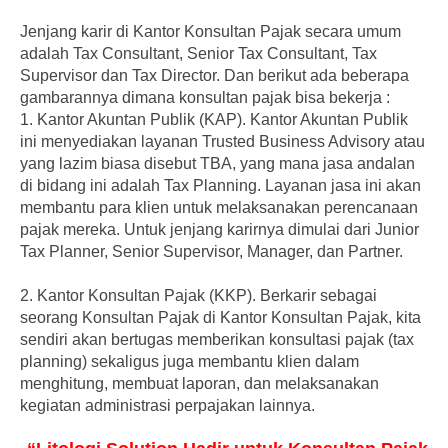
Jenjang karir di Kantor Konsultan Pajak secara umum
adalah Tax Consultant, Senior Tax Consultant, Tax
Supervisor dan Tax Director. Dan berikut ada beberapa
gambarannya dimana konsultan pajak bisa bekerja :
1.
Kantor Akuntan Publik (KAP). Kantor Akuntan Publik
ini menyediakan layanan Trusted Business Advisory atau
yang lazim biasa disebut TBA, yang mana jasa andalan
di bidang ini adalah Tax Planning. Layanan jasa ini akan
membantu para klien untuk melaksanakan perencanaan
pajak mereka. Untuk jenjang karirnya dimulai dari Junior
Tax Planner, Senior Supervisor, Manager, dan Partner.
2.
Kantor Konsultan Pajak (KKP). Berkarir sebagai
seorang Konsultan Pajak di Kantor Konsultan Pajak, kita
sendiri akan bertugas memberikan konsultasi pajak (tax
planning) sekaligus juga membantu klien dalam
menghitung, membuat laporan, dan melaksanakan
kegiatan administrasi perpajakan lainnya.