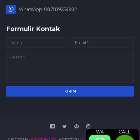
WhatsApp: 087819259982
Formulir Kontak
WA
CALL
Created By
SoraTemplates
| Promoted By
Digital Marketing Agency
|