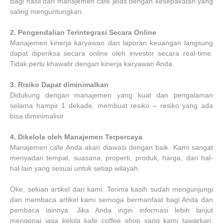
Bagi hasil dari manajemen cafe jelas dengan kesepakatan yang
saling menguntungkan.
2.
Pengendalian Terintegrasi Secara Online
Manajemen kinerja karyawan dan laporan keuangan langsung
dapat diperiksa secara online oleh investor secara real-time.
Tidak perlu khawatir dengan kinerja karyawan Anda.
3.
Risiko Dapat diminimalkan
Didukung dengan manajemen yang kuat dan pengalaman
selama hampir 1 dekade, membuat resiko – resiko yang ada
bisa diminimalisir
4.
Dikelola oleh Manajemen Terpercaya
Manajemen cafe Anda akan diawasi dengan baik. Kami sangat
menyadari tempat, suasana, properti, produk, harga, dan hal-
hal lain yang sesuai untuk setiap wilayah.
Oke, sekian artikel dari kami. Terima kasih sudah mengunjungi
dan membaca artikel kami semoga bermanfaat bagi Anda dan
pembaca lainnya. Jika Anda ingin informasi lebih lanjut
mengenai jasa kelola kafe coffee shop yang kami tawarkan.