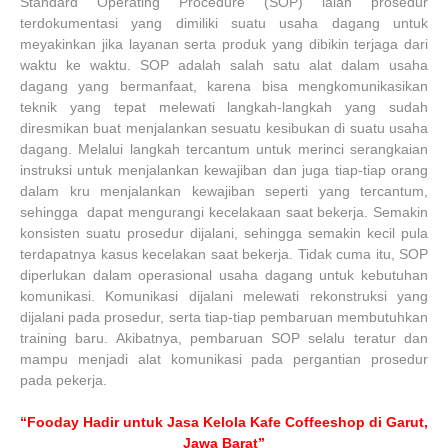
Standard Operating Procedure (SOP) ialah prosedur
terdokumentasi yang dimiliki suatu usaha dagang untuk
meyakinkan jika layanan serta produk yang dibikin terjaga dari
waktu ke waktu. SOP adalah salah satu alat dalam usaha
dagang yang bermanfaat, karena bisa mengkomunikasikan
teknik yang tepat melewati langkah-langkah yang sudah
diresmikan buat menjalankan sesuatu kesibukan di suatu usaha
dagang. Melalui langkah tercantum untuk merinci serangkaian
instruksi untuk menjalankan kewajiban dan juga tiap-tiap orang
dalam kru menjalankan kewajiban seperti yang tercantum,
sehingga dapat mengurangi kecelakaan saat bekerja. Semakin
konsisten suatu prosedur dijalani, sehingga semakin kecil pula
terdapatnya kasus kecelakan saat bekerja. Tidak cuma itu, SOP
diperlukan dalam operasional usaha dagang untuk kebutuhan
komunikasi. Komunikasi dijalani melewati rekonstruksi yang
dijalani pada prosedur, serta tiap-tiap pembaruan membutuhkan
training baru. Akibatnya, pembaruan SOP selalu teratur dan
mampu menjadi alat komunikasi pada pergantian prosedur
pada pekerja.
“Fooday Hadir untuk Jasa Kelola Kafe Coffeeshop di Garut,
Jawa Barat”