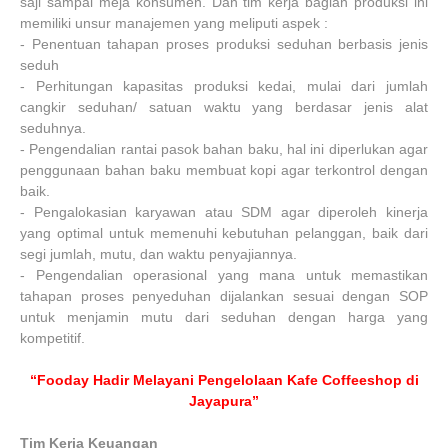
saji sampai meja konsumen. Dan tim kerja bagian produksi ini
memiliki unsur manajemen yang meliputi aspek :
-
Penentuan tahapan proses produksi seduhan berbasis jenis
seduh
-
Perhitungan kapasitas produksi kedai, mulai dari jumlah
cangkir seduhan/ satuan waktu yang berdasar jenis alat
seduhnya.
-
Pengendalian rantai pasok bahan baku, hal ini diperlukan agar
penggunaan bahan baku membuat kopi agar terkontrol dengan
baik.
-
Pengalokasian karyawan atau SDM agar diperoleh kinerja
yang optimal untuk memenuhi kebutuhan pelanggan, baik dari
segi jumlah, mutu, dan waktu penyajiannya.
-
Pengendalian operasional yang mana untuk memastikan
tahapan proses penyeduhan dijalankan sesuai dengan SOP
untuk menjamin mutu dari seduhan dengan harga yang
kompetitif.
“Fooday Hadir Melayani Pengelolaan Kafe Coffeeshop di
Jayapura”
Tim Kerja Keuangan