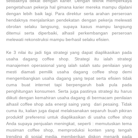
setidaknya dekat dengan karier. Dengan teknik memperkaya
pengetahuan pekerja hal gimana karier mereka mampu dijalani
dengan lebih baik lagi. Para direktur serta arahan perseroan
hendaknya menjalankan pendekatan dengan pekerja melewati
obrolan selaku langsung, supaya kasus mampu langsung
ditemui serta diperbaiki, alhasil perkembangan perseroan
melewati rekonstruksi mampu berhasil selaku efisien.
Ke 3 nilai itu jadi tiga strategi yang dapat diaplikasikan pada
usaha dagang coffee shop. Strategi itu ialah strategi
manajemen operasional yang ialah salah satu penilaian yang
mesti diamati pemilik usaha dagang coffee shop demi
mengembangkan usaha dagang yang tepat serta efisien tidak
cuma buat internet tapi berpengaruh baik pula pada
penghitungan konsumen. Serta juga pastinya strategi itu harus
diikuti dengan kemahiran usaha dagang di bermacam penilaian
alhasil coffee shop ada energi saing yang dari pesaing. Tidak
cuma itu, kalian juga dapat melaksanakan separuh buah pikiran
produktif preferensi untuk diaplikasikan di usaha coffee shop
Anda supaya penjualan meningkat, seperti : memutuskan tema
musiman coffee shop, memproduksi konten yang tengah
trending di sosial media, memberikan diskon menarik pada