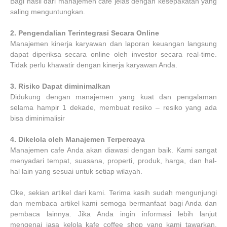
Bagi hasil dari manajemen cafe jelas dengan kesepakatan yang
saling menguntungkan.
2.
Pengendalian Terintegrasi Secara Online
Manajemen kinerja karyawan dan laporan keuangan langsung
dapat diperiksa secara online oleh investor secara real-time.
Tidak perlu khawatir dengan kinerja karyawan Anda.
3.
Risiko Dapat diminimalkan
Didukung dengan manajemen yang kuat dan pengalaman
selama hampir 1 dekade, membuat resiko – resiko yang ada
bisa diminimalisir
4.
Dikelola oleh Manajemen Terpercaya
Manajemen cafe Anda akan diawasi dengan baik. Kami sangat
menyadari tempat, suasana, properti, produk, harga, dan hal-
hal lain yang sesuai untuk setiap wilayah.
Oke, sekian artikel dari kami. Terima kasih sudah mengunjungi
dan membaca artikel kami semoga bermanfaat bagi Anda dan
pembaca lainnya. Jika Anda ingin informasi lebih lanjut
mengenai jasa kelola kafe coffee shop yang kami tawarkan.