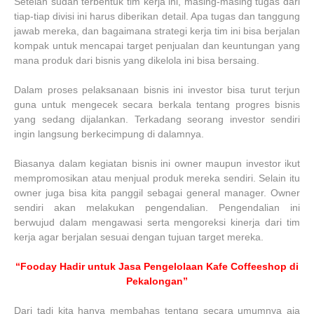
Setelah sudah terbentuk tim kerja ini, masing-masing tugas dari
tiap-tiap divisi ini harus diberikan detail. Apa tugas dan tanggung
jawab mereka, dan bagaimana strategi kerja tim ini bisa berjalan
kompak untuk mencapai target penjualan dan keuntungan yang
mana produk dari bisnis yang dikelola ini bisa bersaing.
Dalam proses pelaksanaan bisnis ini investor bisa turut terjun
guna untuk mengecek secara berkala tentang progres bisnis
yang sedang dijalankan. Terkadang seorang investor sendiri
ingin langsung berkecimpung di dalamnya.
Biasanya dalam kegiatan bisnis ini owner maupun investor ikut
mempromosikan atau menjual produk mereka sendiri. Selain itu
owner juga bisa kita panggil sebagai general manager. Owner
sendiri akan melakukan pengendalian. Pengendalian ini
berwujud dalam mengawasi serta mengoreksi kinerja dari tim
kerja agar berjalan sesuai dengan tujuan target mereka.
“Fooday Hadir untuk Jasa Pengelolaan Kafe Coffeeshop di
Pekalongan”
Dari tadi kita hanya membahas tentang secara umumnya aja