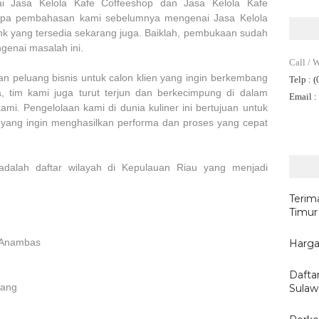
ai Jasa Kelola Kafe Coffeeshop dan Jasa Kelola Kafe
rapa pembahasan kami sebelumnya mengenai Jasa Kelola
link yang tersedia sekarang juga. Baiklah, pembukaan sudah
genai masalah ini.
Call / 
n peluang bisnis untuk calon klien yang ingin berkembang
Telp
: 
a, tim kami juga turut terjun dan berkecimpung di dalam
Email
:
ami. Pengelolaan kami di dunia kuliner ini bertujuan untuk
 yang ingin menghasilkan performa dan proses yang cepat
adalah daftar wilayah di Kepulauan Riau yang menjadi
Terim
Timur
n Anambas
Harga
Dafta
nang
Sulaw