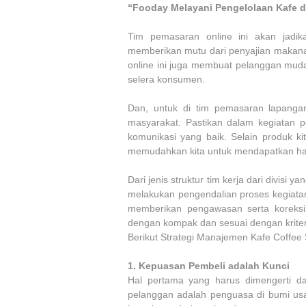
“Fooday Melayani Pengelolaan Kafe d
Tim pemasaran online ini akan jadika
memberikan mutu dari penyajian makana
online ini juga membuat pelanggan mud
selera konsumen.
Dan, untuk di tim pemasaran lapang
masyarakat. Pastikan dalam kegiatan pem
komunikasi yang baik. Selain produk ki
memudahkan kita untuk mendapatkan ha
Dari jenis struktur tim kerja dari divis
melakukan pengendalian proses kegiatan 
memberikan pengawasan serta koreksi, 
dengan kompak dan sesuai dengan krite
Berikut Strategi Manajemen Kafe Coffee
1.
Kepuasan Pembeli adalah Kunci
Hal pertama yang harus dimengerti da
pelanggan adalah penguasa di bumi usa