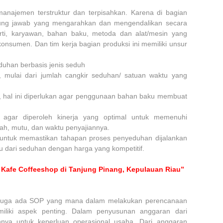
 manajemen terstruktur dan terpisahkan. Karena di bagian
ung jawab yang mengarahkan dan mengendalikan secara
erti, karyawan, bahan baku, metoda dan alat/mesin yang
onsumen. Dan tim kerja bagian produksi ini memiliki unsur
duhan berbasis jenis seduh
i, mulai dari jumlah cangkir seduhan/ satuan waktu yang
, hal ini diperlukan agar penggunaan bahan baku membuat
agar diperoleh kinerja yang optimal untuk memenuhi
lah, mutu, dan waktu penyajiannya.
untuk memastikan tahapan proses penyeduhan dijalankan
 dari seduhan dengan harga yang kompetitif.
 Kafe Coffeeshop di Tanjung Pinang, Kepulauan Riau”
i juga ada SOP yang mana dalam melakukan perencanaan
iliki aspek penting. Dalam penyusunan anggaran dari
nnya untuk keperluan operasional usaha. Dari anggaran