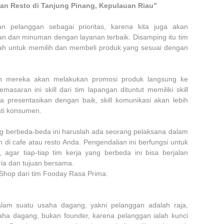
an Resto di Tanjung Pinang, Kepulauan Riau”
n pelanggan sebagai prioritas, karena kita juga akan
n dan minuman dengan layanan terbaik. Disamping itu tim
ah untuk memilih dan membeli produk yang sesuai dengan
an mereka akan melakukan promosi produk langsung ke
asaran ini skill dari tim lapangan dituntut memiliki skill
ta presentasikan dengan baik, skill komunikasi akan lebih
ti konsumen.
i yang berbeda-beda ini haruslah ada seorang pelaksana dalam
di cafe atau resto Anda. Pengendalian ini berfungsi untuk
agar tiap-tiap tim kerja yang berbeda ini bisa berjalan
ria dan tujuan bersama.
 Shop dari tim Fooday Rasa Prima:
lam suatu usaha dagang, yakni pelanggan adalah raja,
ha dagang, bukan founder, karena pelanggan ialah kunci