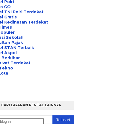
l Polri
ra GO
l TNI Polri Terdekat
l Gratis
el Kedinasan Terdekat
Times
opuler
asi Sekolah
ltan Pajak
el STAN Terbaik
l Akpol
 Berkibar
rivat Terdekat
 Tekno
Kota
CARI LAYANAN RENTAL LAINNYA