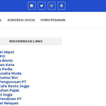
L
KONVEKSI JOGJA
FORM PESANAN
REKOMENDASI LINKS
l Akpol
IPO
a Bisnis
ews Kota
s Pedia
usaha Muda
Sumur Bor
 Pengurusan PT
Cafe Resto Jogja
ltan Pajak
l Jogja
Pendirian PT
at Nelayan