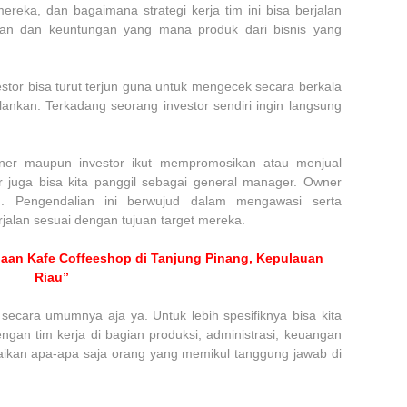
ereka, dan bagaimana strategi kerja tim ini bisa berjalan
lan dan keuntungan yang mana produk dari bisnis yang
estor bisa turut terjun guna untuk mengecek secara berkala
lankan. Terkadang seorang investor sendiri ingin langsung
wner maupun investor ikut mempromosikan atau menjual
r juga bisa kita panggil sebagai general manager. Owner
n. Pengendalian ini berwujud dalam mengawasi serta
erjalan sesuai dengan tujuan target mereka.
laan Kafe Coffeeshop di Tanjung Pinang, Kepulauan
Riau”
secara umumnya aja ya. Untuk lebih spesifiknya bisa kita
engan tim kerja di bagian produksi, administrasi, keuangan
uraikan apa-apa saja orang yang memikul tanggung jawab di