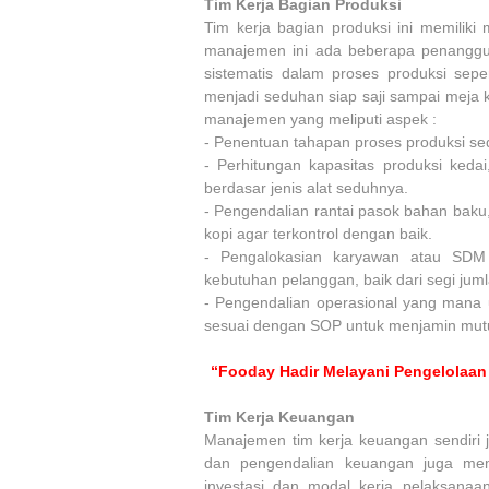
Tim Kerja Bagian Produksi
Tim kerja bagian produksi ini memiliki
manajemen ini ada beberapa penangg
sistematis dalam proses produksi sep
menjadi seduhan siap saji sampai meja k
manajemen yang meliputi aspek :
-
Penentuan tahapan proses produksi se
-
Perhitungan kapasitas produksi keda
berdasar jenis alat seduhnya.
-
Pengendalian rantai pasok bahan baku
kopi agar terkontrol dengan baik.
-
Pengalokasian karyawan atau SDM 
kebutuhan pelanggan, baik dari segi jum
-
Pengendalian operasional yang mana 
sesuai dengan SOP untuk menjamin mutu
“Fooday Hadir Melayani Pengelolaan
Tim Kerja Keuangan
Manajemen tim kerja keuangan sendir
dan pengendalian keuangan juga mem
investasi dan modal kerja pelaksanaa