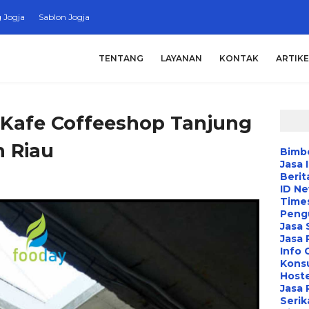
 Jogja
Sablon Jogja
TENTANG
LAYANAN
KONTAK
ARTIKE
 Kafe Coffeeshop Tanjung
n Riau
Bimbe
Jasa 
Berit
ID N
Time
Peng
Jasa 
Jasa
Info 
Konsu
Hoste
Jasa 
Serik