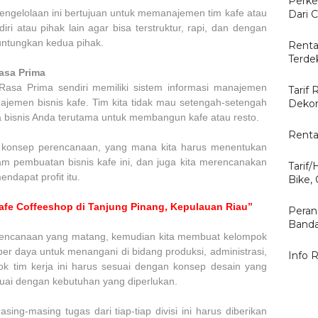
Perke
 pengelolaan ini bertujuan untuk memanajemen tim kafe atau
Dari C
diri atau pihak lain agar bisa terstruktur, rapi, dan dengan
untungkan kedua pihak.
Renta
Terde
asa Prima
Rasa Prima sendiri memiliki sistem informasi manajemen
Tarif 
ajemen bisnis kafe. Tim kita tidak mau setengah-setengah
Dekor
 bisnis Anda terutama untuk membangun kafe atau resto.
Renta
 konsep perencanaan, yang mana kita harus menentukan
lam pembuatan bisnis kafe ini, dan juga kita merencanakan
Tarif
ndapat profit itu.
Bike,
afe Coffeeshop di Tanjung Pinang, Kepulauan Riau”
Peran
Banda
rencanaan yang matang, kemudian kita membuat kelompok
 daya untuk menangani di bidang produksi, administrasi,
Info 
k tim kerja ini harus sesuai dengan konsep desain yang
suai dengan kebutuhan yang diperlukan.
asing-masing tugas dari tiap-tiap divisi ini harus diberikan