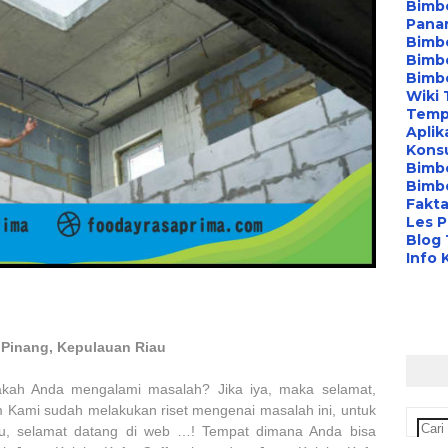
Bimbe
Pana
Bimbe
Bimbe
Bimb
Wiki 
Temp
Aplik
Konsu
Bimb
Bimbe
Fakta
Les P
Blog
Info 
 Pinang, Kepulauan Riau
pakah Anda mengalami masalah? Jika iya, maka selamat,
im Kami sudah melakukan riset mengenai masalah ini, untuk
m itu, selamat datang di web …! Tempat dimana Anda bisa