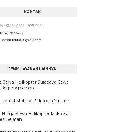
KONTAK
WA / SMS
:
0878-1925-9982
(0274) 2825427
 Tekrok.rental
@gmail.com
JENIS LAYANAN LAINNYA
a Sewa Helikopter Surabaya, Jawa
 Berpengalaman
 Rental Mobil VIP di Jogja 24 Jam
r Harga Sewa Helikopter Makassar,
esi Selatan