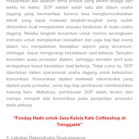
meyakinkan jika layanan serta produk yang dibikin terjaga dari
waktu ke waktu. SOP adalah salah satu alat dalam usaha
dagang yang bermanfaat, karena bisa mengkomunikasikan
teknik yang tepat melewati langkah-langkah yang sudah
diresmikan buat menjalankan sesuatu kesibukan di suatu usaha
dagang. Melalui langkah tercantum untuk merinci serangkaian
instruksi untuk menjalankan kewajiban dan juga tiap-tiap orang
dalam kru menjalankan kewajiban seperti yang tercantum,
sehingga dapat mengurangi kecelakaan saat bekerja. Semakin
konsisten suatu prosedur dijalani, sehingga semakin kecil pula
terdapatnya kasus kecelakan saat bekerja. Tidak cuma itu, SOP
diperlukan dalam operasional usaha dagang untuk kebutuhan
komunikasi. Komunikasi dijalani melewati rekonstruksi yang
dijalani pada prosedur, serta tiap-tiap pembaruan membutuhkan
training baru. Akibatnya, pembaruan SOP selalu teratur dan
mampu menjadi alat komunikasi pada pergantian prosedur
pada pekerja.
“Fooday Hadir untuk Jasa Kelola Kafe Coffeeshop di
Trenggalek”
3.
Lakukan Rekonstruksi Terus-menerus