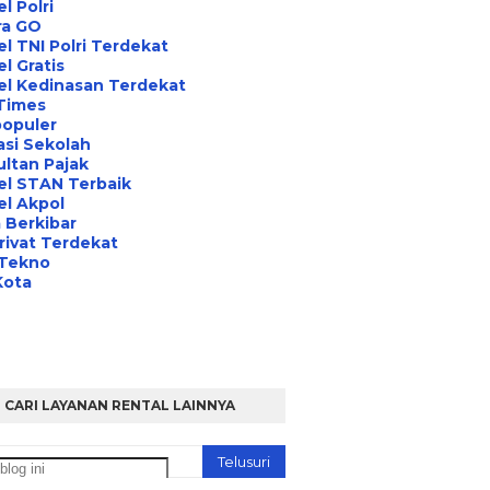
l Polri
ra GO
l TNI Polri Terdekat
l Gratis
el Kedinasan Terdekat
Times
opuler
asi Sekolah
ltan Pajak
el STAN Terbaik
l Akpol
 Berkibar
rivat Terdekat
 Tekno
Kota
CARI LAYANAN RENTAL LAINNYA