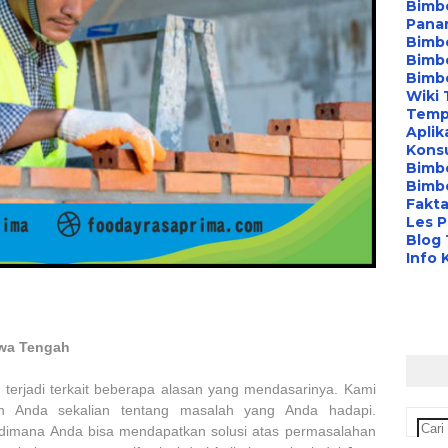
Bimbe
Pana
Bimbe
Bimbe
Bimb
Wiki 
Temp
Aplik
Konsu
Bimb
Bimbe
Fakta
Les P
Blog
Info 
awa Tengah
terjadi terkait beberapa alasan yang mendasarinya. Kami
dan Anda sekalian tentang masalah yang Anda hadapi.
dimana Anda bisa mendapatkan solusi atas permasalahan