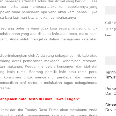
 beberapa arternatif solusi dari Artikel yang berjudul Jasa
isa melihat atau membaca artikel kami sebelumnya yang
Apakah Anda penasaran apa yang akan kami bahas ? jika
a-basi lagi mari kita lanjutkan pembahasanya
Call / 
 seorang pebisnis yang tidak bisa secara langsung untuk
Telp
: 
elaksanaan yang ada di suatu kafe atau resto, maka kami
Email
:
bantu Anda untuk mengelola dalam manajemen kafe atau
ipertimbangkan oleh Anda yang sebagai pemilik kafe atau
 bidang detail pemesanan makanan, kebersihan restoran,
atan makanan. Kedua, mengelola konsumen dan staf-staf
ang lebih rumit. Seorang pemilik kafe atau resto perlu
Terim
Timur
dan konsumen untuk mengetahui pendapat dari mereka,
emastikan staf restoran melakukan tugas sebagaimana
ersama.
Perke
Dari C
anajemen Kafe Resto di Blora, Jawa Tengah”
Diman
Drive
t kami dari tim Fooday Rasa Prima akan membantu Anda
lam hal untuk memanajemen kafe atau resto yang Anda