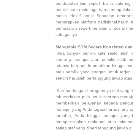
pendapatan lain seperti bisnis cateri
pemilik kafe resto juga harus mengelola
masih efektif untuk Sebagian restora
menerapkan platform tradisional hal in
pemasaran seperti beriklan di sosial m
sebagainya.
Mengelola SDM Secara Konsisten dan 
Ada banyak pemilik kafe resto lebih m
seorang manajer atau pemilik tidak bi
adanya berganti kepemilikan hingga ban
atau pemilik yang enggan untuk terjun 
sendiri haruslah bertanggung jawab atas 
Karena dengan beragamnya staf yang 
tak terelakan pula untuk seorang mana
memberikan pelayanan kepada pengun
manajer yang Anda tugasi harus menyiap
tersebut, Anda hingga manajer yang b
mempersiapkan makanan atau minuman
setiap staf yang diberi tanggung jawab 