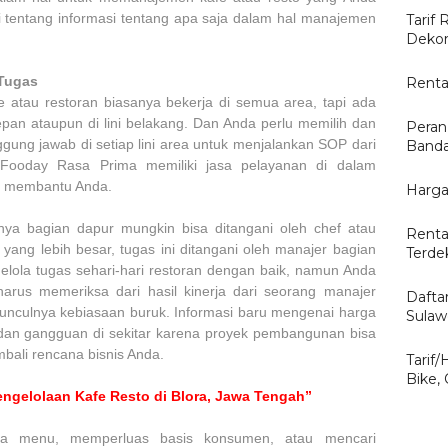
i tentang informasi tentang apa saja dalam hal manajemen
Tarif 
Dekor
Tugas
Renta
 atau restoran biasanya bekerja di semua area, tapi ada
epan ataupun di lini belakang. Dan Anda perlu memilih dan
Peran
ung jawab di setiap lini area untuk menjalankan SOP dari
Banda
 Fooday Rasa Prima memiliki jasa pelayanan di dalam
r membantu Anda.
Harga
snya bagian dapur mungkin bisa ditangani oleh chef atau
Renta
yang lebih besar, tugas ini ditangani oleh manajer bagian
Terde
lola tugas sehari-hari restoran dengan baik, namun Anda
harus memeriksa dari hasil kinerja dari seorang manajer
Dafta
unculnya kebiasaan buruk. Informasi baru mengenai harga
Sulaw
an gangguan di sekitar karena proyek pembangunan bisa
ali rencana bisnis Anda.
Tarif
Bike,
ngelolaan Kafe Resto di Blora, Jawa Tengah”
a menu, memperluas basis konsumen, atau mencari