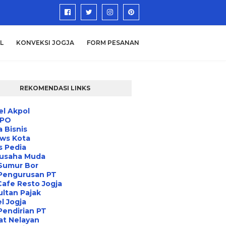
L
KONVEKSI JOGJA
FORM PESANAN
REKOMENDASI LINKS
l Akpol
IPO
a Bisnis
ews Kota
s Pedia
usaha Muda
Sumur Bor
 Pengurusan PT
Cafe Resto Jogja
ltan Pajak
l Jogja
Pendirian PT
at Nelayan