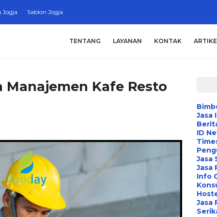
 Jogja
Sablon Jogja
TENTANG
LAYANAN
KONTAK
ARTIKE
a Manajemen Kafe Resto
Bimbe
Jasa 
Berit
ID N
Time
Peng
Jasa 
Jasa
Info 
Konsu
Hoste
Jasa 
Serik