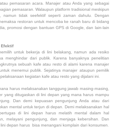
ng atau pemasaran acara. Manajer atau Anda yang sebagai
 bagian pemasaran. Walaupun platform tradisional meskipun
n, namun tidak seefektif seperti zaman dahulu. Dengan
i memaksa restoran untuk mencoba ke ranah baru di bidang
edia, promosi dengan bantuan GPS di Google, dan lain-lain
Efektif
emilih untuk bekerja di lini belakang, namun ada resiko
sa menghindar dari publik. Karena banyaknya penelitian
gkrutnya sebuah kafe atau resto di alami karena manajer
untuk menemui publik. Sejatinya manajer ataupun pemilik
pelaksanaan kegiatan kafe atau resto yang dijalani ini.
mana harus melaksanakan tanggung jawab masing-masing,
jer yang ditugaskan di lini depan yang mana harus mampu
jung. Dan demi kepuasan pengunjung Anda atau dari
kan mental untuk terjun di depan. Demi melaksanakan hal
ertugas di lini depan harus melatih mental dalam hal
, melayani pengunjung, dan menjaga kebersihan. Dan
di lini depan harus bisa menangani komplain dari konsumen.