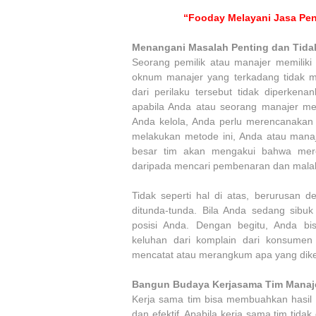
“Fooday Melayani Jasa Pen
Menangani Masalah Penting dan Tidak
Seorang pemilik atau manajer memilik
oknum manajer yang terkadang tidak m
dari perilaku tersebut tidak diperken
apabila Anda atau seorang manajer mer
Anda kelola, Anda perlu merencanakan 
melakukan metode ini, Anda atau manaj
besar tim akan mengakui bahwa mere
daripada mencari pembenaran dan malah 
Tidak seperti hal di atas, berurusan
ditunda-tunda. Bila Anda sedang sibu
posisi Anda. Dengan begitu, Anda b
keluhan dari komplain dari konsumen 
mencatat atau merangkum apa yang dik
Bangun Budaya Kerjasama Tim Mana
Kerja sama tim bisa membuahkan hasil y
dan efektif. Apabila kerja sama tim tida