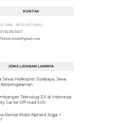
KONTAK
WA / SMS
:
0878-1925-9982
(0274) 2825427
 Tekrok.rental
@gmail.com
JENIS LAYANAN LAINNYA
a Sewa Helikopter Surabaya, Jawa
 Berpengalaman
mbangan Teknologi EV di Indonesia:
ity Car ke Off-road SUV
a Rental Mobil Alphard Jogja +
r?