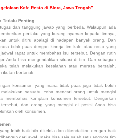
gelolaan Kafe Resto di Blora, Jawa Tengah”
 Terlalu Penting
i tugas dan tanggung jawab yang berbeda. Walaupun ada
emberikan perilaku yang kurang nyaman kepada timnya,
ankan untuk ditiru apalagi di hadapan banyak orang. Dan
asa tidak puas dengan kinerja tim kafe atau resto yang
jadwal rapat untuk membahas isu tersebut. Dengan rutin
er Anda bisa mengendalikan situasi di tim. Dan sebagian
ka telah melakukan kesalahan atau merasa bersalah,
ikutan berteriak.
 dengan konsumen yang mana tidak puas juga tidak boleh
k melakukan sesuatu, coba mencari orang untuk mengisi
isa membahas komplain konsumen tersebut. Dengarkan
tersebut, dan orang yang mengisi di posisi Anda bisa
eluhkan oleh konsumen.
jemen
ang lebih baik bila dikelola dan dikendalikan dengan baik
k dibangun dari awal, maka bisa saja salah satu anggota tim