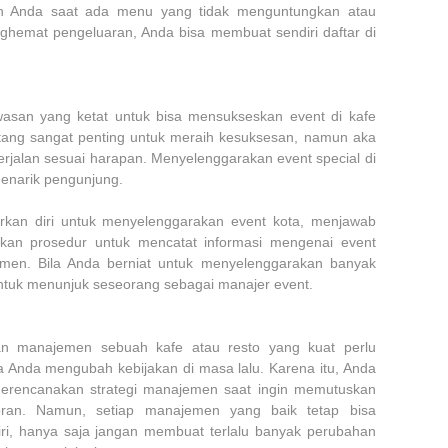
an Anda saat ada menu yang tidak menguntungkan atau
ghemat pengeluaran, Anda bisa membuat sendiri daftar di
san yang ketat untuk bisa mensukseskan event di kafe
tang sangat penting untuk meraih kesuksesan, namun aka
erjalan sesuai harapan. Menyelenggarakan event special di
menarik pengunjung.
kan diri untuk menyelenggarakan event kota, menjawab
ukan prosedur untuk mencatat informasi mengenai event
umen. Bila Anda berniat untuk menyelenggarakan banyak
untuk menunjuk seseorang sebagai manajer event.
n manajemen sebuah kafe atau resto yang kuat perlu
a Anda mengubah kebijakan di masa lalu. Karena itu, Anda
 merencanakan strategi manajemen saat ingin memutuskan
storan. Namun, setiap manajemen yang baik tetap bisa
iri, hanya saja jangan membuat terlalu banyak perubahan