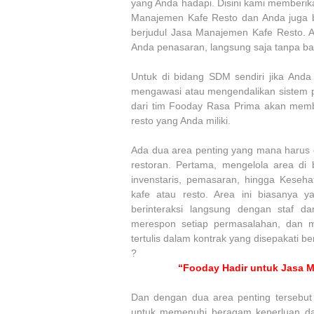
yang Anda hadapi. Disini kami memberikan
Manajemen Kafe Resto dan Anda juga b
berjudul Jasa Manajemen Kafe Resto. 
Anda penasaran, langsung saja tanpa bas
Untuk di bidang SDM sendiri jika Anda
mengawasi atau mengendalikan sistem p
dari tim Fooday Rasa Prima akan mem
resto yang Anda miliki.
Ada dua area penting yang mana harus d
restoran. Pertama, mengelola area di
invenstaris, pemasaran, hingga Keseh
kafe atau resto. Area ini biasanya y
berinteraksi langsung dengan staf 
merespon setiap permasalahan, dan m
tertulis dalam kontrak yang disepakati b
?
“Fooday Hadir untuk Jasa M
Dan dengan dua area penting tersebu
untuk memenuhi beragam keperluan da