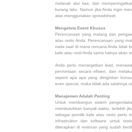
melacak alur kas, dan memperingatk
kurang laku. Namun jika Anda ingin men
atas menggunakan spreadsheet.
Mengelola Event Khusus
Perencanaan yang matang dan pengawa
atau resto Anda. Perencanaan yang ma
nada saat di mana rencana Anda tidak b
kafe atau resti Anda sama halnya akan 
Anda perlu menargetkan lead, menawar
permintaan secara efisien, dan melak
seperti apa apa yang diinginkan kons
even special, maka tidak ada salahnya 
Manajemen Adalah Penting
Untuk membangun sistem pengendalia
membutuhkan banyak waktu, terlebih jik
sebagai pemilik kafe atau resto perlu
infrastruktur dan software untuk re
diterapkan di restoran yang sudah berd