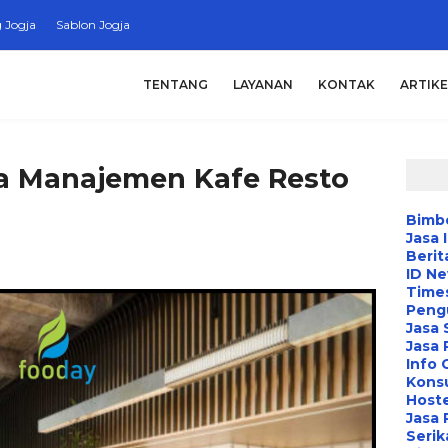
 Jogja
Sablon Jogja
TENTANG
LAYANAN
KONTAK
ARTIKE
sa Manajemen Kafe Resto
Bimbe
Jasa 
Berit
ID N
Time
Peng
Jasa 
Jasa
Info 
Konsu
Hoste
Jasa 
Serik