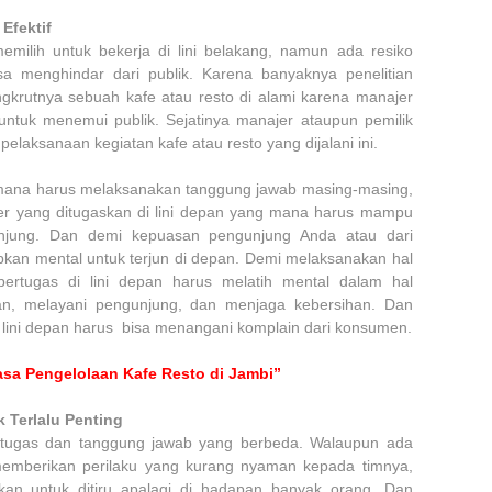
Efektif
emilih untuk bekerja di lini belakang, namun ada resiko
sa menghindar dari publik. Karena banyaknya penelitian
gkrutnya sebuah kafe atau resto di alami karena manajer
untuk menemui publik. Sejatinya manajer ataupun pemilik
pelaksanaan kegiatan kafe atau resto yang dijalani ini.
mana harus melaksanakan tanggung jawab masing-masing,
jer yang ditugaskan di lini depan yang mana harus mampu
jung. Dan demi kepuasan pengunjung Anda atau dari
kan mental untuk terjun di depan. Demi melaksanakan hal
ertugas di lini depan harus melatih mental dalam hal
, melayani pengunjung, dan menjaga kebersihan. Dan
di lini depan harus bisa menangani komplain dari konsumen.
sa Pengelolaan Kafe Resto di Jambi”
 Terlalu Penting
i tugas dan tanggung jawab yang berbeda. Walaupun ada
emberikan perilaku yang kurang nyaman kepada timnya,
ankan untuk ditiru apalagi di hadapan banyak orang. Dan