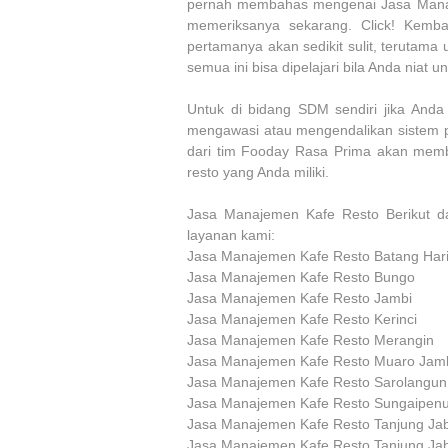
pernah membahas mengenai Jasa Manajem
memeriksanya sekarang. Click! Kemb
pertamanya akan sedikit sulit, terutama
semua ini bisa dipelajari bila Anda niat u
Untuk di bidang SDM sendiri jika Anda
mengawasi atau mengendalikan sistem p
dari tim Fooday Rasa Prima akan mem
resto yang Anda miliki.
Jasa Manajemen Kafe Resto Berikut da
layanan kami:
Jasa Manajemen Kafe Resto Batang Har
Jasa Manajemen Kafe Resto Bungo
Jasa Manajemen Kafe Resto Jambi
Jasa Manajemen Kafe Resto Kerinci
Jasa Manajemen Kafe Resto Merangin
Jasa Manajemen Kafe Resto Muaro Jam
Jasa Manajemen Kafe Resto Sarolangun
Jasa Manajemen Kafe Resto Sungaipen
Jasa Manajemen Kafe Resto Tanjung Ja
Jasa Manajemen Kafe Resto Tanjung Ja