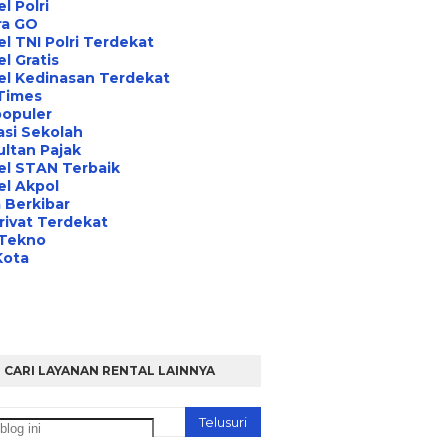
l Polri
ra GO
l TNI Polri Terdekat
l Gratis
el Kedinasan Terdekat
Times
opuler
asi Sekolah
ltan Pajak
el STAN Terbaik
l Akpol
 Berkibar
rivat Terdekat
 Tekno
Kota
CARI LAYANAN RENTAL LAINNYA