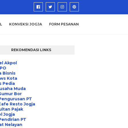
L
KONVEKSI JOGJA
FORM PESANAN
REKOMENDASI LINKS
l Akpol
IPO
a Bisnis
ews Kota
s Pedia
usaha Muda
Sumur Bor
 Pengurusan PT
Cafe Resto Jogja
ltan Pajak
l Jogja
Pendirian PT
at Nelayan