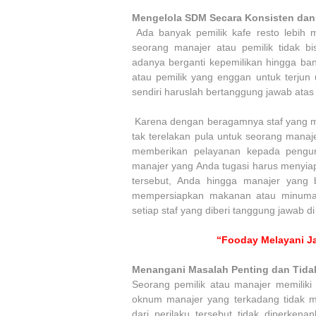
Mengelola SDM Secara Konsisten dan 
Ada banyak pemilik kafe resto lebih m
seorang manajer atau pemilik tidak bi
adanya berganti kepemilikan hingga ban
atau pemilik yang enggan untuk terjun 
sendiri haruslah bertanggung jawab atas 
Karena dengan beragamnya staf yang 
tak terelakan pula untuk seorang mana
memberikan pelayanan kepada pengun
manajer yang Anda tugasi harus menyiap
tersebut, Anda hingga manajer yang b
mempersiapkan makanan atau minuman
setiap staf yang diberi tanggung jawab 
“Fooday Melayani Ja
Menangani Masalah Penting dan Tidak
Seorang pemilik atau manajer memilik
oknum manajer yang terkadang tidak m
dari perilaku tersebut tidak diperken