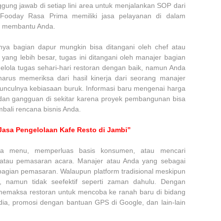
ung jawab di setiap lini area untuk menjalankan SOP dari
 Fooday Rasa Prima memiliki jasa pelayanan di dalam
r membantu Anda.
snya bagian dapur mungkin bisa ditangani oleh chef atau
yang lebih besar, tugas ini ditangani oleh manajer bagian
lola tugas sehari-hari restoran dengan baik, namun Anda
harus memeriksa dari hasil kinerja dari seorang manajer
unculnya kebiasaan buruk. Informasi baru mengenai harga
an gangguan di sekitar karena proyek pembangunan bisa
ali rencana bisnis Anda.
Jasa Pengelolaan Kafe Resto di Jambi”
a menu, memperluas basis konsumen, atau mencari
ng atau pemasaran acara. Manajer atau Anda yang sebagai
 bagian pemasaran. Walaupun platform tradisional meskipun
n, namun tidak seefektif seperti zaman dahulu. Dengan
i memaksa restoran untuk mencoba ke ranah baru di bidang
edia, promosi dengan bantuan GPS di Google, dan lain-lain