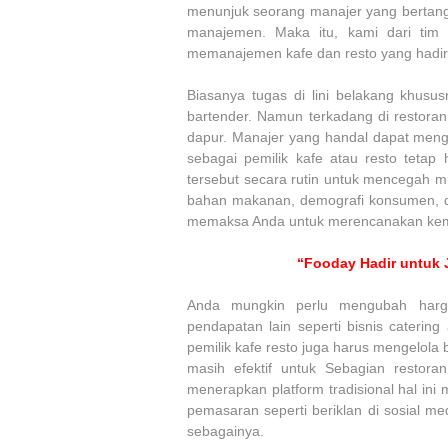
menunjuk seorang manajer yang bertangg
manajemen. Maka itu, kami dari tim
memanajemen kafe dan resto yang hadi
Biasanya tugas di lini belakang khusu
bartender. Namun terkadang di restoran 
dapur. Manajer yang handal dapat menge
sebagai pemilik kafe atau resto tetap 
tersebut secara rutin untuk mencegah m
bahan makanan, demografi konsumen, d
memaksa Anda untuk merencanakan kemb
“Fooday Hadir untuk 
Anda mungkin perlu mengubah harg
pendapatan lain seperti bisnis cateri
pemilik kafe resto juga harus mengelola
masih efektif untuk Sebagian restora
menerapkan platform tradisional hal in
pemasaran seperti beriklan di sosial m
sebagainya.