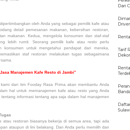
Perke
Dari C
Diman
ipertimbangkan oleh Anda yang sebagai pemilik kafe atau
Drive
 bidang detail pemesanan makanan, kebersihan restoran,
atan makanan. Kedua, mengelola konsumen dan staf-staf
Renta
ang lebih rumit. Seorang pemilik kafe atau resto perlu
dan konsumen untuk mengetahui pendapat dari mereka,
Tarif 
emastikan staf restoran melakukan tugas sebagaimana
Dekor
ersama.
Renta
 Jasa Manajemen Kafe Resto di Jambi”
Terde
t kami dari tim Fooday Rasa Prima akan membantu Anda
Peran
lam hal untuk memanajemen kafe atau resto yang Anda
Banda
i tentang informasi tentang apa saja dalam hal manajemen
Dafta
Sulaw
Tugas
 atau restoran biasanya bekerja di semua area, tapi ada
epan ataupun di lini belakang. Dan Anda perlu memilih dan