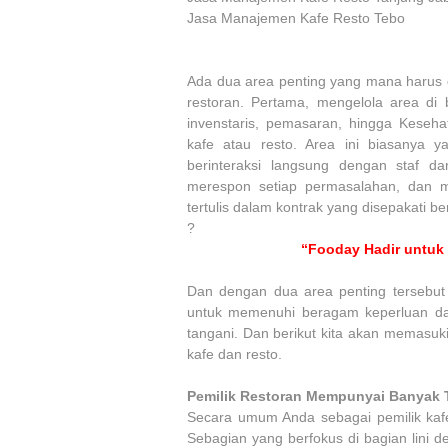
Jasa Manajemen Kafe Resto Tebo
Ada dua area penting yang mana harus d
restoran. Pertama, mengelola area di
invenstaris, pemasaran, hingga Keseh
kafe atau resto. Area ini biasanya y
berinteraksi langsung dengan staf 
merespon setiap permasalahan, dan m
tertulis dalam kontrak yang disepakati b
?
“Fooday Hadir untuk
Dan dengan dua area penting tersebu
untuk memenuhi beragam keperluan da
tangani. Dan berikut kita akan memasuk
kafe dan resto.
Pemilik Restoran Mempunyai Banyak 
Secara umum Anda sebagai pemilik kafe
Sebagian yang berfokus di bagian lini d