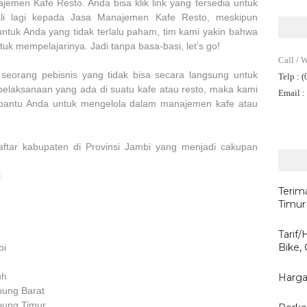
en Kafe Resto. Anda bisa klik link yang tersedia untuk
ali lagi kepada Jasa Manajemen Kafe Resto, meskipun
 untuk Anda yang tidak terlalu paham, tim kami yakin bahwa
ntuk mempelajarinya. Jadi tanpa basa-basi, let’s go!
Call / 
 seorang pebisnis yang tidak bisa secara langsung untuk
Telp
: 
elaksanaan yang ada di suatu kafe atau resto, maka kami
Email
:
bantu Anda untuk mengelola dalam manajemen kafe atau
ftar kabupaten di Provinsi Jambi yang menjadi cakupan
i
Terim
Timur
Tarif
Bike,
bi
uh
Harga
bung Barat
bung Timur