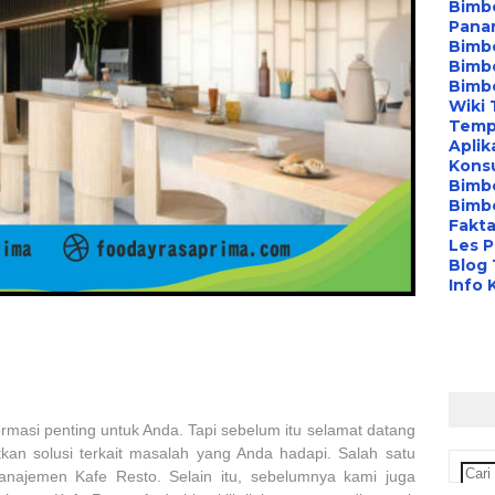
Bimbe
Pana
Bimbe
Bimbe
Bimb
Wiki 
Temp
Aplik
Konsu
Bimb
Bimbe
Fakta
Les P
Blog
Info 
ormasi penting untuk Anda. Tapi sebelum itu selamat datang
kan solusi terkait masalah yang Anda hadapi. Salah satu
najemen Kafe Resto. Selain itu, sebelumnya kami juga