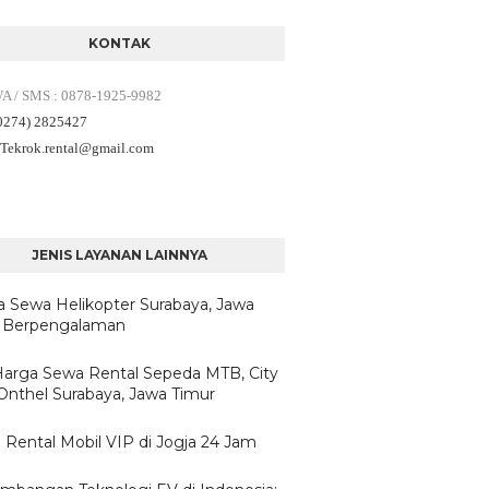
KONTAK
WA / SMS
:
0878-1925-9982
(0274) 2825427
 Tekrok.rental
@gmail.com
JENIS LAYANAN LAINNYA
a Sewa Helikopter Surabaya, Jawa
 Berpengalaman
/Harga Sewa Rental Sepeda MTB, City
 Onthel Surabaya, Jawa Timur
 Rental Mobil VIP di Jogja 24 Jam