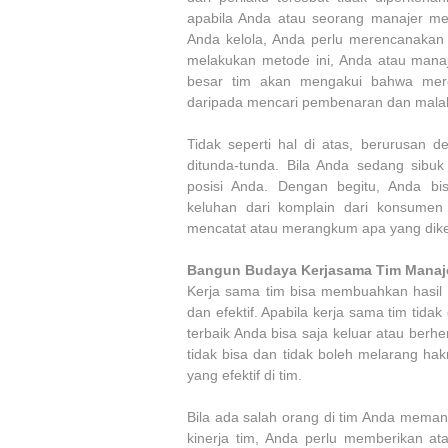
apabila Anda atau seorang manajer mer
Anda kelola, Anda perlu merencanakan 
melakukan metode ini, Anda atau manaj
besar tim akan mengakui bahwa mere
daripada mencari pembenaran dan malah 
Tidak seperti hal di atas, berurusan
ditunda-tunda. Bila Anda sedang sibu
posisi Anda. Dengan begitu, Anda b
keluhan dari komplain dari konsumen 
mencatat atau merangkum apa yang dik
Bangun Budaya Kerjasama Tim Mana
Kerja sama tim bisa membuahkan hasil y
dan efektif. Apabila kerja sama tim tida
terbaik Anda bisa saja keluar atau ber
tidak bisa dan tidak boleh melarang ha
yang efektif di tim.
Bila ada salah orang di tim Anda memang
kinerja tim, Anda perlu memberikan a