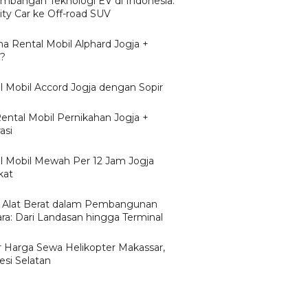
mbangan Teknologi EV di Indonesia:
ity Car ke Off-road SUV
a Rental Mobil Alphard Jogja +
r?
l Mobil Accord Jogja dengan Sopir
Rental Mobil Pernikahan Jogja +
asi
l Mobil Mewah Per 12 Jam Jogja
kat
 Alat Berat dalam Pembangunan
ra: Dari Landasan hingga Terminal
r Harga Sewa Helikopter Makassar,
esi Selatan