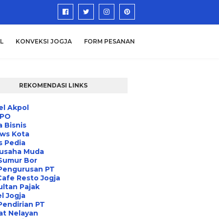
L
KONVEKSI JOGJA
FORM PESANAN
REKOMENDASI LINKS
l Akpol
IPO
a Bisnis
ews Kota
s Pedia
usaha Muda
Sumur Bor
 Pengurusan PT
Cafe Resto Jogja
ltan Pajak
l Jogja
Pendirian PT
at Nelayan