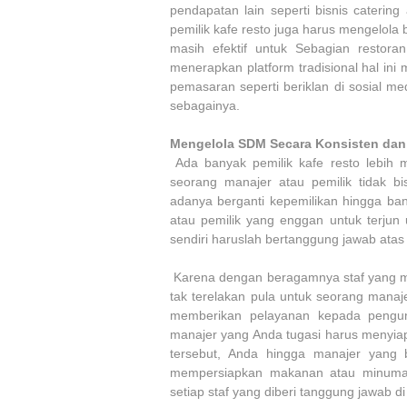
pendapatan lain seperti bisnis cateri
pemilik kafe resto juga harus mengelola
masih efektif untuk Sebagian restora
menerapkan platform tradisional hal in
pemasaran seperti beriklan di sosial m
sebagainya.
Mengelola SDM Secara Konsisten dan 
Ada banyak pemilik kafe resto lebih m
seorang manajer atau pemilik tidak bi
adanya berganti kepemilikan hingga ban
atau pemilik yang enggan untuk terjun 
sendiri haruslah bertanggung jawab atas 
Karena dengan beragamnya staf yang 
tak terelakan pula untuk seorang mana
memberikan pelayanan kepada pengun
manajer yang Anda tugasi harus menyiap
tersebut, Anda hingga manajer yang b
mempersiapkan makanan atau minuman
setiap staf yang diberi tanggung jawab 