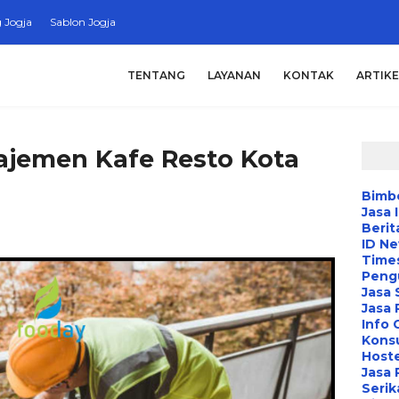
 Jogja
Sablon Jogja
TENTANG
LAYANAN
KONTAK
ARTIKE
jemen Kafe Resto Kota
Bimbe
Jasa 
Berit
ID N
Time
Peng
Jasa 
Jasa
Info 
Konsu
Hoste
Jasa 
Serik