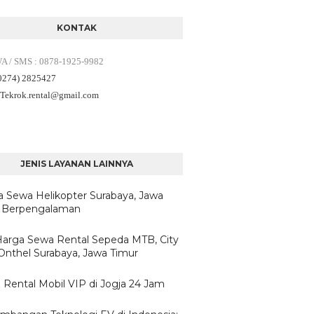
KONTAK
WA / SMS
:
0878-1925-9982
(0274) 2825427
 Tekrok.rental
@gmail.com
JENIS LAYANAN LAINNYA
a Sewa Helikopter Surabaya, Jawa
 Berpengalaman
/Harga Sewa Rental Sepeda MTB, City
 Onthel Surabaya, Jawa Timur
 Rental Mobil VIP di Jogja 24 Jam