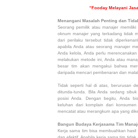
“Fooday Melayani Jasa
Menangani Masalah Penting dan Tidak
Seorang pemilik atau manajer memilik
oknum manajer yang terkadang tidak m
dari perilaku tersebut tidak diperken
apabila Anda atau seorang manajer mer
Anda kelola, Anda perlu merencanakan 
melakukan metode ini, Anda atau manaj
besar tim akan mengakui bahwa mere
daripada mencari pembenaran dan malah 
Tidak seperti hal di atas, berurusan
ditunda-tunda. Bila Anda sedang sibu
posisi Anda. Dengan begitu, Anda b
keluhan dari komplain dari konsumen 
mencatat atau merangkum apa yang dik
Bangun Budaya Kerjasama Tim Mana
Kerja sama tim bisa membuahkan hasil y
dan efektif. Apabila kerja sama tim tida