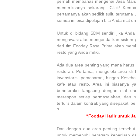
pernah membahas mengenai Jasa Manajem
memeriksanya sekarang. Click! Kemb
pertamanya akan sedikit sulit, terutama
semua ini bisa dipelajari bila Anda niat u
Untuk di bidang SDM sendiri jika Anda
mengawasi atau mengendalikan sistem p
dari tim Fooday Rasa Prima akan mem
resto yang Anda miliki.
Ada dua area penting yang mana harus d
restoran. Pertama, mengelola area di
invenstaris, pemasaran, hingga Keseh
kafe atau resto. Area ini biasanya y
berinteraksi langsung dengan staf 
merespon setiap permasalahan, dan m
tertulis dalam kontrak yang disepakati b
?
“Fooday Hadir untuk Ja
Dan dengan dua area penting tersebu
untuk memenuhi beragam keperluan da