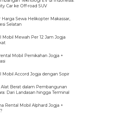
mbangan Teknologi EV di Indonesia:
ity Car ke Off-road SUV
r Harga Sewa Helikopter Makassar,
esi Selatan
l Mobil Mewah Per 12 Jam Jogja
kat
Rental Mobil Pernikahan Jogja +
asi
l Mobil Accord Jogja dengan Sopir
 Alat Berat dalam Pembangunan
ra: Dari Landasan hingga Terminal
a Rental Mobil Alphard Jogja +
r?