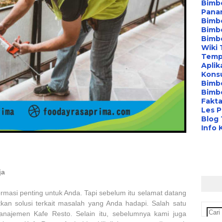
Bimbe
Pana
Bimbe
Bimbe
Bimb
Wiki 
Temp
Aplik
Konsu
Bimb
Bimbe
Fakta
Les P
Blog
Info 
ja
ormasi penting untuk Anda. Tapi sebelum itu selamat datang
kan solusi terkait masalah yang Anda hadapi. Salah satu
najemen Kafe Resto. Selain itu, sebelumnya kami juga