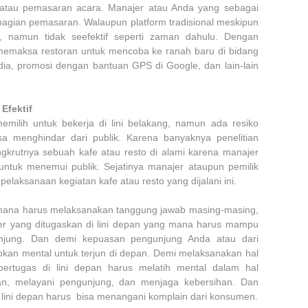
ng atau pemasaran acara. Manajer atau Anda yang sebagai
 bagian pemasaran. Walaupun platform tradisional meskipun
n, namun tidak seefektif seperti zaman dahulu. Dengan
i memaksa restoran untuk mencoba ke ranah baru di bidang
edia, promosi dengan bantuan GPS di Google, dan lain-lain
Efektif
emilih untuk bekerja di lini belakang, namun ada resiko
sa menghindar dari publik. Karena banyaknya penelitian
gkrutnya sebuah kafe atau resto di alami karena manajer
untuk menemui publik. Sejatinya manajer ataupun pemilik
pelaksanaan kegiatan kafe atau resto yang dijalani ini.
mana harus melaksanakan tanggung jawab masing-masing,
jer yang ditugaskan di lini depan yang mana harus mampu
jung. Dan demi kepuasan pengunjung Anda atau dari
kan mental untuk terjun di depan. Demi melaksanakan hal
ertugas di lini depan harus melatih mental dalam hal
, melayani pengunjung, dan menjaga kebersihan. Dan
di lini depan harus bisa menangani komplain dari konsumen.