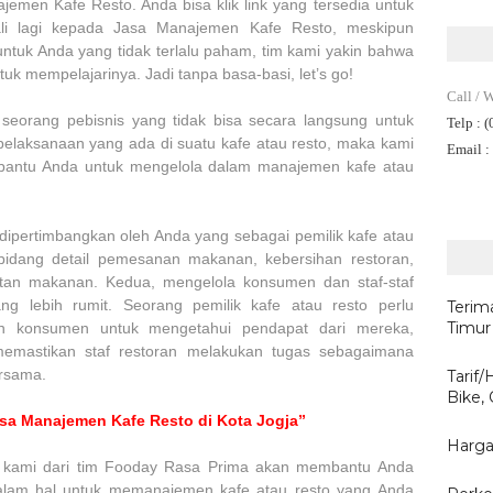
en Kafe Resto. Anda bisa klik link yang tersedia untuk
ali lagi kepada Jasa Manajemen Kafe Resto, meskipun
 untuk Anda yang tidak terlalu paham, tim kami yakin bahwa
ntuk mempelajarinya. Jadi tanpa basa-basi, let’s go!
Call / 
 seorang pebisnis yang tidak bisa secara langsung untuk
Telp
: 
elaksanaan yang ada di suatu kafe atau resto, maka kami
Email
:
bantu Anda untuk mengelola dalam manajemen kafe atau
ipertimbangkan oleh Anda yang sebagai pemilik kafe atau
 bidang detail pemesanan makanan, kebersihan restoran,
atan makanan. Kedua, mengelola konsumen dan staf-staf
ang lebih rumit. Seorang pemilik kafe atau resto perlu
Terim
Timur
dan konsumen untuk mengetahui pendapat dari mereka,
emastikan staf restoran melakukan tugas sebagaimana
ersama.
Tarif
Bike,
sa Manajemen Kafe Resto di Kota Jogja”
Harga
t kami dari tim Fooday Rasa Prima akan membantu Anda
lam hal untuk memanajemen kafe atau resto yang Anda