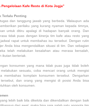
 Pengelolaan Kafe Resto di Kota Jogja”
 Terlalu Penting
i tugas dan tanggung jawab yang berbeda. Walaupun ada
emberikan perilaku yang kurang nyaman kepada timnya,
ankan untuk ditiru apalagi di hadapan banyak orang. Dan
asa tidak puas dengan kinerja tim kafe atau resto yang
jadwal rapat untuk membahas isu tersebut. Dengan rutin
er Anda bisa mengendalikan situasi di tim. Dan sebagian
ka telah melakukan kesalahan atau merasa bersalah,
ikutan berteriak.
 dengan konsumen yang mana tidak puas juga tidak boleh
k melakukan sesuatu, coba mencari orang untuk mengisi
isa membahas komplain konsumen tersebut. Dengarkan
tersebut, dan orang yang mengisi di posisi Anda bisa
eluhkan oleh konsumen.
jemen
ang lebih baik bila dikelola dan dikendalikan dengan baik
k dibangun dari awal, maka bisa saja salah satu anggota tim