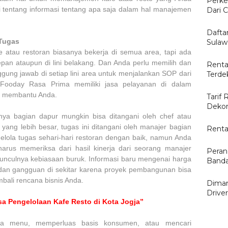
Perke
i tentang informasi tentang apa saja dalam hal manajemen
Dari C
Dafta
Tugas
Sulaw
 atau restoran biasanya bekerja di semua area, tapi ada
epan ataupun di lini belakang. Dan Anda perlu memilih dan
Renta
ung jawab di setiap lini area untuk menjalankan SOP dari
Terde
 Fooday Rasa Prima memiliki jasa pelayanan di dalam
r membantu Anda.
Tarif 
Dekor
snya bagian dapur mungkin bisa ditangani oleh chef atau
yang lebih besar, tugas ini ditangani oleh manajer bagian
Renta
lola tugas sehari-hari restoran dengan baik, namun Anda
harus memeriksa dari hasil kinerja dari seorang manajer
Peran
unculnya kebiasaan buruk. Informasi baru mengenai harga
Banda
an gangguan di sekitar karena proyek pembangunan bisa
ali rencana bisnis Anda.
Diman
Drive
a Pengelolaan Kafe Resto di Kota Jogja”
a menu, memperluas basis konsumen, atau mencari