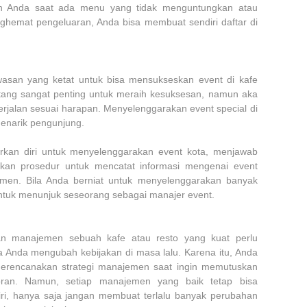
an Anda saat ada menu yang tidak menguntungkan atau
ghemat pengeluaran, Anda bisa membuat sendiri daftar di
san yang ketat untuk bisa mensukseskan event di kafe
tang sangat penting untuk meraih kesuksesan, namun aka
erjalan sesuai harapan. Menyelenggarakan event special di
menarik pengunjung.
kan diri untuk menyelenggarakan event kota, menjawab
ukan prosedur untuk mencatat informasi mengenai event
umen. Bila Anda berniat untuk menyelenggarakan banyak
untuk menunjuk seseorang sebagai manajer event.
n manajemen sebuah kafe atau resto yang kuat perlu
a Anda mengubah kebijakan di masa lalu. Karena itu, Anda
 merencanakan strategi manajemen saat ingin memutuskan
storan. Namun, setiap manajemen yang baik tetap bisa
iri, hanya saja jangan membuat terlalu banyak perubahan