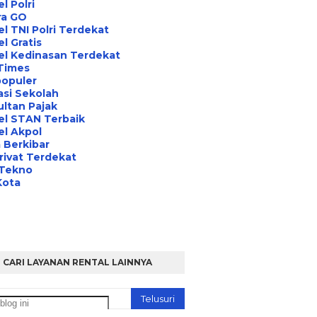
l Polri
ra GO
l TNI Polri Terdekat
l Gratis
el Kedinasan Terdekat
Times
opuler
asi Sekolah
ltan Pajak
el STAN Terbaik
l Akpol
 Berkibar
rivat Terdekat
 Tekno
Kota
CARI LAYANAN RENTAL LAINNYA