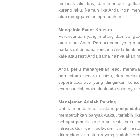
melacak alur kas, dan memperingatk
kurang laku. Namun jika Anda ingin men
atas menggunakan spreadsheet.
Mengelola Event Khusus
Perencanaan yang matang dan pengawa
atau resto Anda. Perencanaan yang ma
nada saat di mana rencana Anda tidak b
kafe atau resti Anda sama halnya akan 
Anda perlu menargetkan lead, menawar
permintaan secara efisien, dan melak
seperti apa apa yang diinginkan kons
even special, maka tidak ada salahnya 
Manajemen Adalah Penting
Untuk membangun sistem pengendalia
membutuhkan banyak waktu, terlebih jik
sebagai pemilik kafe atau resto perlu
infrastruktur dan software untuk re
diterapkan di restoran yang sudah berd