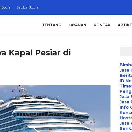
 Jogja
Sablon Jogja
TENTANG
LAYANAN
KONTAK
ARTIKE
a Kapal Pesiar di
Bimbe
Jasa 
Berit
ID N
Time
Peng
Jasa 
Jasa
Info 
Konsu
Hoste
Jasa 
Serik