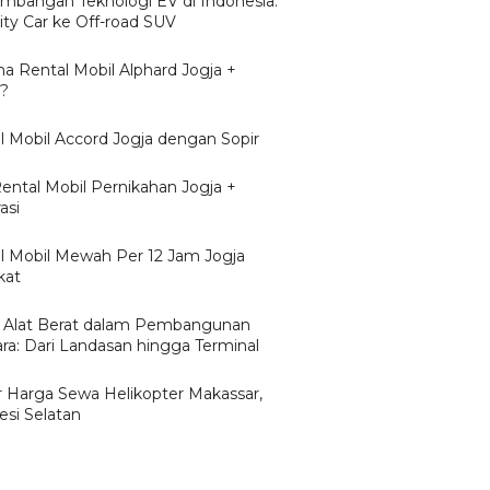
mbangan Teknologi EV di Indonesia:
ity Car ke Off-road SUV
a Rental Mobil Alphard Jogja +
r?
l Mobil Accord Jogja dengan Sopir
Rental Mobil Pernikahan Jogja +
asi
l Mobil Mewah Per 12 Jam Jogja
kat
 Alat Berat dalam Pembangunan
ra: Dari Landasan hingga Terminal
r Harga Sewa Helikopter Makassar,
esi Selatan