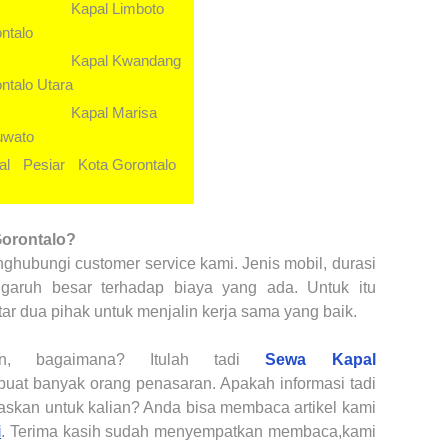
 Kapal
Limboto
ntalo
 Kapal
Kwandang
ntalo Utara
 Kapal
Marisa
uwato
al Pesiar
Kota
Gorontalo
orontalo
?
ghubungi customer service kami. Jenis mobil, durasi
ngaruh besar terhadap biaya yang ada. Untuk itu
tar dua pihak untuk menjalin kerja sama yang baik.
an, bagaimana? Itulah tadi
Sewa Kapal
at banyak orang penasaran. Apakah informasi tadi
kan untuk kalian? Anda bisa membaca artikel kami
i
. Terima kasih sudah menyempatkan membaca,kami