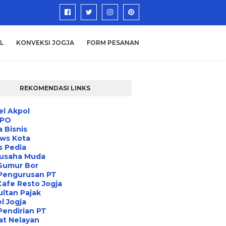
L
KONVEKSI JOGJA
FORM PESANAN
REKOMENDASI LINKS
l Akpol
IPO
a Bisnis
ews Kota
s Pedia
usaha Muda
Sumur Bor
 Pengurusan PT
Cafe Resto Jogja
ltan Pajak
l Jogja
Pendirian PT
at Nelayan