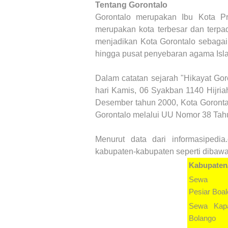
Tentang Gorontalo
Gorontalo merupakan Ibu Kota Pro
merupakan kota terbesar dan terpa
menjadikan Kota Gorontalo sebagai
hingga pusat penyebaran agama Isl
Dalam catatan sejarah "Hikayat Gor
hari Kamis, 06 Syakban 1140 Hijria
Desember tahun 2000, Kota Gorontal
Gorontalo melalui UU Nomor 38 Tah
Menurut data dari informasipedia
kabupaten-kabupaten seperti dibawa
Kabupaten
Sewa
Pesiar
Boa
Sewa Kap
Bolango