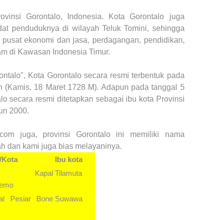
vinsi Gorontalo, Indonesia. Kota Gorontalo juga
dat penduduknya di wilayah Teluk Tomini, sehingga
 pusat ekonomi dan jasa, perdagangan, pendidikan,
am di Kawasan Indonesia Timur.
ontalo", Kota Gorontalo secara resmi terbentuk pada
h (Kamis, 18 Maret 1728 M). Adapun pada tanggal 5
o secara resmi ditetapkan sebagai ibu kota Provinsi
un 2000.
.com juga, provinsi Gorontalo ini memiliki nama
h dan kami juga bias melayaninya.
/Kota
Ibu kota
 Kapal
Tilamuta
lemo
al Pesiar
Bone
Suwawa