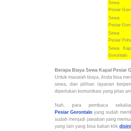
Sewa
Pesiar
Goro
Sewa
Pesiar
Goro
Sewa
Pesiar
Poh
Sewa Kap
Gorontalo
Berapa Biaya
Sewa Kapal Pesiar
G
Untuk masalah biaya, Anda bisa men
sewa, dan pilihan layanan berpe
diperlukan komunikasi yang jelas an
Nah, para pembaca sekali
Pesiar
Gorontalo
yang sudah membu
sudah menjadi jawaban yang memuas
yang lain yang bisa kalian klik
disin