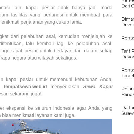
Perke
Dari C
ortasi lain, kapal pesiar tidak hanya jadi moda
agam fasilitas yang berfungsi untuk membuat para
Diman
nikmati perjalanan yang cukup lama.
Drive
gkat dari pelabuhan asal, kemudian menjelajah ke
Renta
itentukan, lalu kembali lagi ke pelabuhan asal.
agi kapal pesiar untuk berlayar dan dalam setiap
Tarif 
Dekor
rapa negara atau wilayah sekaligus.
Renta
Terde
n kapal pesiar untuk memenuhi kebutuhan Anda,
mi
tempatsewa.web.id
menyediakan
Sewa Kapal
Peran
esan sekarang juga!
Banda
Dafta
er ekspansi ke seluruh Indonesia agar Anda yang
Sulaw
 bisa menikmati layanan kami juga.