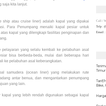
 saja kita lanjut.
Call / 
e ship atau cruise liner) adalah kapal yang dipakai
Telp
: 
easi. Para Penumpang menaiki kapal pesiar untuk
Email
:
atas kapal yang dilengkapi fasilitas penginapan dan
tang.
e pelayaran yang selalu kembali ke pelabuhan asal
siar bisa berbeda-beda, mulai dari beberapa hari
bali ke pelabuhan asal keberangkatan.
Terim
Timur
al samudera (ocean liner) yang melakukan rute
, kadang antar benua, dan mengantarkan penumpang
Tarif
tujuan yang lain.
Bike,
ir kapal yang lebih rendah digunakan sebagai kapal
Harga