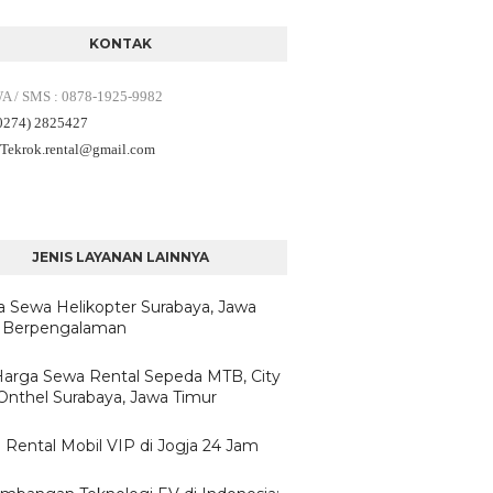
KONTAK
WA / SMS
:
0878-1925-9982
(0274) 2825427
 Tekrok.rental
@gmail.com
JENIS LAYANAN LAINNYA
a Sewa Helikopter Surabaya, Jawa
 Berpengalaman
/Harga Sewa Rental Sepeda MTB, City
 Onthel Surabaya, Jawa Timur
 Rental Mobil VIP di Jogja 24 Jam