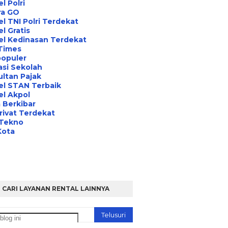
l Polri
ra GO
l TNI Polri Terdekat
l Gratis
el Kedinasan Terdekat
Times
opuler
asi Sekolah
ltan Pajak
el STAN Terbaik
l Akpol
 Berkibar
rivat Terdekat
 Tekno
Kota
CARI LAYANAN RENTAL LAINNYA