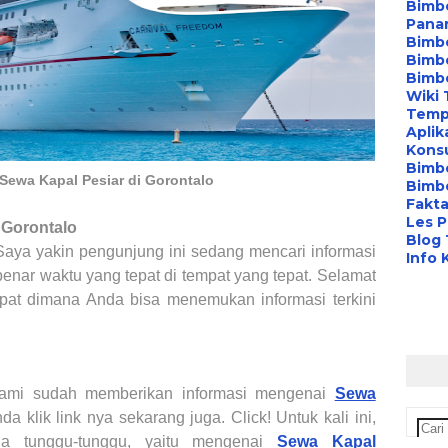
Bimbe
Pana
Bimbe
Bimbe
Bimb
Wiki 
Temp
Aplik
Konsu
Bimb
 Sewa Kapal Pesiar di Gorontalo
Bimbe
Fakta
Les P
Gorontalo
Blog
 Saya yakin pengunjung ini sedang mencari informasi
Info 
benar waktu yang tepat di tempat yang tepat. Selamat
pat dimana Anda bisa menemukan informasi terkini
ami sudah memberikan informasi mengenai
Sewa
da klik link nya sekarang juga. Click! Untuk kali ini,
a tunggu-tunggu, yaitu mengenai
Sewa Kapal