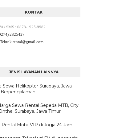
KONTAK
WA / SMS
:
0878-1925-9982
(0274) 2825427
 Tekrok.rental
@gmail.com
JENIS LAYANAN LAINNYA
a Sewa Helikopter Surabaya, Jawa
 Berpengalaman
/Harga Sewa Rental Sepeda MTB, City
 Onthel Surabaya, Jawa Timur
 Rental Mobil VIP di Jogja 24 Jam