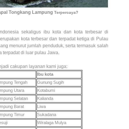
apal Tongkang
Lampung
Terpercaya?
donesia sekaligus ibu kota dan kota terbesar di
rupakan kota terbesar dan terpadat ketiga di Pulau
ng menurut jumlah penduduk, serta termasuk salah
a terpadat di luar pulau Jawa.
jadi cakupan layanan kami juga
:
Ibu kota
mpung Tengah
Gunung Sugih
mpung Utara
Kotabumi
mpung Selatan
Kalianda
mpung Barat
Liwa
mpung Timur
Sukadana
suji
Wiralaga Mulya