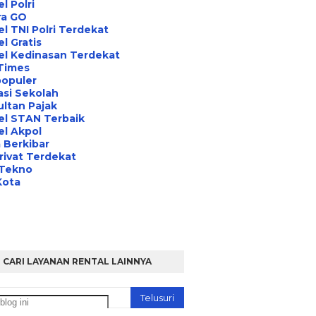
l Polri
ra GO
l TNI Polri Terdekat
l Gratis
el Kedinasan Terdekat
Times
opuler
asi Sekolah
ltan Pajak
el STAN Terbaik
l Akpol
 Berkibar
rivat Terdekat
 Tekno
Kota
CARI LAYANAN RENTAL LAINNYA