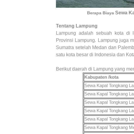
Sewa K
Berapa Biaya
Tentang
Lampung
Lampung
adalah sebuah kota di In
Provinsi Lampung.
Lampung
juga me
Sumatra setelah Medan dan Palemba
satu kota besar di Indonesia dan Kot
Berikut daerah di
Lampung
yang men
Kabupaten /kota
Sewa Kapal Tongkang
La
Sewa Kapal Tongkang
La
Sewa Kapal Tongkang
La
Sewa Kapal Tongkang
La
Sewa Kapal Tongkang
La
Sewa Kapal Tongkang
Me