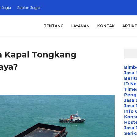
 Jogja
Sablon Jogja
TENTANG
LAYANAN
KONTAK
ARTIKE
a Kapal Tongkang
aya?
Bimbe
Jasa 
Berit
ID N
Time
Peng
Jasa 
Jasa
Info 
Konsu
Hoste
Jasa 
Serik