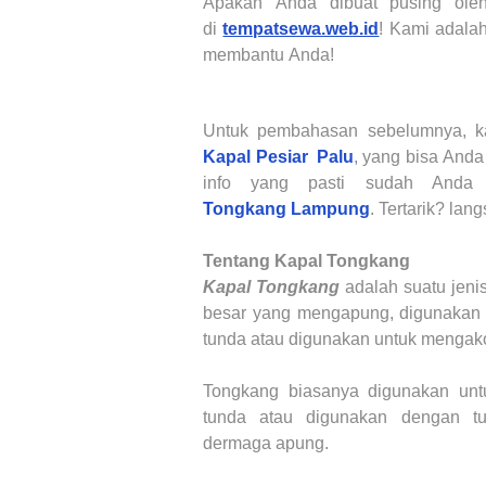
Apakah
Anda
dibuat pusing ole
di
tempatsewa.web.id
!
K
ami adala
membantu
Anda!
Untuk pembahasan sebelumnya, k
Kapal Pesiar Palu
, yang bisa Anda 
info yang pasti sudah Anda 
Tongkang
Lampung
. Tertarik? lang
Tentang
Kapal Tongkang
Kapal Tongkang
adalah
suatu jeni
besar yang mengapung, digunakan 
tunda atau digunakan untuk mengak
Tongkang biasanya digunakan unt
tunda atau digunakan dengan tu
dermaga apung.