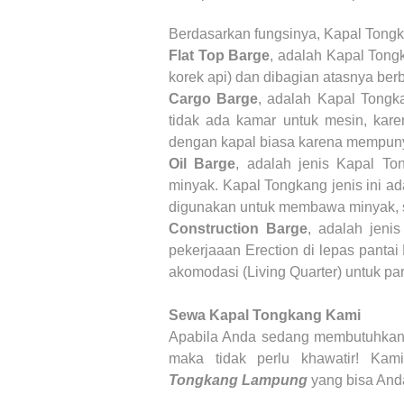
Berdasarkan fungsinya, Kapal Tongk
Flat Top Barge
, adalah Kapal Tong
korek api) dan dibagian atasnya berb
Cargo Barge
, adalah Kapal Tongka
tidak ada kamar untuk mesin, kare
dengan kapal biasa karena mempuny
Oil Barge
, adalah jenis Kapal T
minyak. Kapal Tongkang jenis ini ad
digunakan untuk membawa minyak, se
Construction Barge
, adalah jeni
pekerjaaan Erection di lepas panta
akomodasi (Living Quarter) untuk par
Sewa Kapal Tongkang Kami
Apabila Anda sedang membutuhka
maka tidak perlu khawatir! Ka
Tongkang
Lampung
yang bisa And