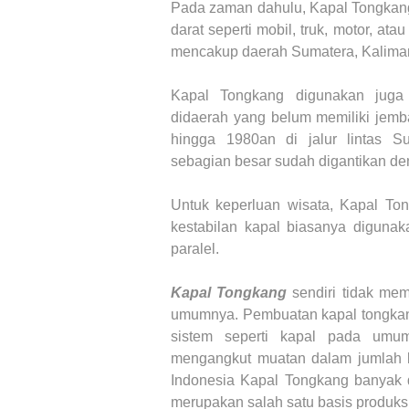
Pada zaman dahulu, Kapal Tongkang 
darat seperti mobil, truk, motor, ata
mencakup daerah Sumatera, Kaliman
Kapal Tongkang digunakan juga
didaerah yang belum memiliki jem
hingga 1980an di jalur lintas S
sebagian besar sudah digantikan de
Untuk keperluan wisata, Kapal To
kestabilan kapal biasanya digun
paralel.
Kapal Tongkang
sendiri tidak mem
umumnya. Pembuatan kapal tongkang
sistem seperti kapal pada umu
mengangkut muatan dalam jumlah bes
Indonesia Kapal Tongkang banyak 
merupakan salah satu basis produksi