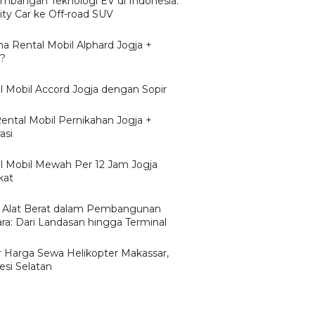
mbangan Teknologi EV di Indonesia:
ity Car ke Off-road SUV
a Rental Mobil Alphard Jogja +
r?
l Mobil Accord Jogja dengan Sopir
Rental Mobil Pernikahan Jogja +
asi
l Mobil Mewah Per 12 Jam Jogja
kat
 Alat Berat dalam Pembangunan
ra: Dari Landasan hingga Terminal
r Harga Sewa Helikopter Makassar,
esi Selatan