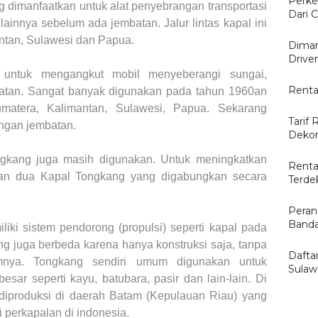
Perke
dimanfaatkan untuk alat penyebrangan transportasi
Dari C
u lainnya sebelum ada jembatan. Jalur lintas kapal ini
tan, Sulawesi dan Papua.
Diman
Drive
 untuk mengangkut mobil menyeberangi sungai,
Renta
batan. Sangat banyak digunakan pada tahun 1960an
umatera, Kalimantan, Sulawesi, Papua. Sekarang
Tarif 
ngan jembatan.
Dekor
ngkang juga masih digunakan. Untuk meningkatkan
Renta
akan dua Kapal Tongkang yang digabungkan secara
Terde
Peran
Banda
iliki sistem pendorong (propulsi) seperti kapal pada
 juga berbeda karena hanya konstruksi saja, tanpa
Dafta
mnya. Tongkang sendiri umum digunakan untuk
Sulaw
ar seperti kayu, batubara, pasir dan lain-lain. Di
diproduksi di daerah Batam (Kepulauan Riau) yang
 perkapalan di indonesia.