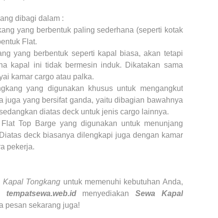
ang dibagi dalam :
kang yang berbentuk paling sederhana (seperti kotak
entuk Flat.
ng yang berbentuk seperti kapal biasa, akan tetapi
na kapal ini tidak bermesin induk. Dikatakan sama
ai kamar cargo atau palka.
ongkang yang digunakan khusus untuk mengangkut
a juga yang bersifat ganda, yaitu dibagian bawahnya
dangkan diatas deck untuk jenis cargo lainnya.
s Flat Top Barge yang digunakan untuk menunjang
i Diatas deck biasanya dilengkapi juga dengan kamar
a pekerja.
n
Kapal Tongkang
untuk memenuhi kebutuhan Anda,
mi
tempatsewa.web.id
menyediakan
Sewa Kapal
a pesan sekarang juga!