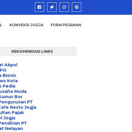
L
KONVEKSI JOGJA
FORM PESANAN
REKOMENDASI LINKS
l Akpol
IPO
a Bisnis
ews Kota
s Pedia
usaha Muda
Sumur Bor
 Pengurusan PT
Cafe Resto Jogja
ltan Pajak
l Jogja
Pendirian PT
at Nelayan