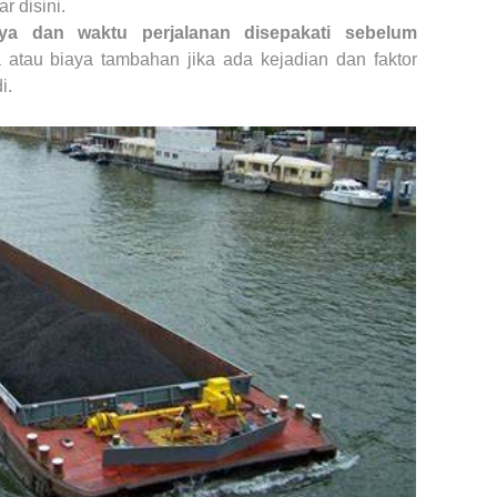
r disini.
a dan waktu perjalanan disepakati sebelum
 atau biaya tambahan jika ada kejadian dan faktor
i.