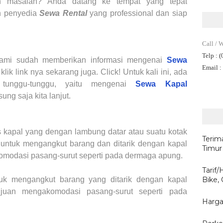
h masalah? Anda datang ke tempat yang tepat
h
penyedia
Sewa Rental
yang professional dan siap
Call / 
Telp
: 
ami sudah memberikan informasi mengenai
Sewa
Email
:
klik link nya sekarang juga. Click! Untuk kali ini, ada
tunggu-tunggu, yaitu mengenai
Sewa Kapal
sung saja kita lanjut.
s kapal yang dengan lambung datar atau suatu kotak
Terim
untuk mengangkut barang dan ditarik dengan kapal
Timur
omodasi pasang-surut seperti pada dermaga apung.
Tarif
uk mengangkut barang yang ditarik dengan kapal
Bike,
juan mengakomodasi pasang-surut seperti pada
Harga