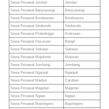
Sewa Pesawat
Jember
Jember
Sewa Pesawat
Banyuwangi
Banyuwangi
Sewa Pesawat
Bondowoso
Bondowoso
Sewa Pesawat
Situbondo
Situbondo
Sewa Pesawat
Probolinggo
Kraksaan
Sewa Pesawat
Pasuruan
Bangil
Sewa Pesawat
Sidoarjo
Sidoarjo
Sewa Pesawat
Mojokerto
Mojosari
Sewa Pesawat
Jombang
Jombang
Sewa Pesawat
Nganjuk
Nganjuk
Sewa Pesawat
Madiun
Caruban
Sewa Pesawat
Magetan
Magetan
Sewa Pesawat
Ngawi
Ngawi
Sewa Pesawat
Bojonegoro
Bojonegoro